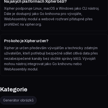
Na jakých platformách Xipher běží?
Xipher podporuje Linux, macOS a Windows jako CLI nástroj.
Dále je dostupný jako Go knihovna pro vývojáře,
WebAssembly modul a webové rozhraní přístupné přes
prohlížeč na xipher.org.
Pro koho je Xipher určen?
Xipher je určen především vývojářům a technicky zdatným
uživatelům, kteří potřebují bezpečně sdílet citlivá data přes
nezabezpečené kanály bez složité správy klíčů. Vývojáři
mohou nástroj integrovat jako Go knihovnu nebo
WebAssembly modul.
Kategorie
Generátor obrázků