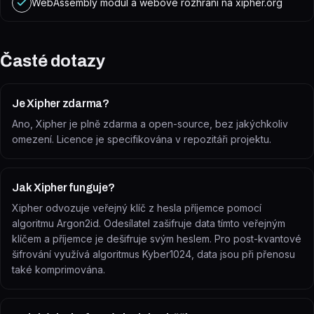
WebAssembly modul a webové rozhraní na xipher.org
Časté dotazy
Je Xipher zdarma?
Ano, Xipher je plně zdarma a open-source, bez jakýchkoliv
omezení. Licence je specifikována v repozitáři projektu.
Jak Xipher funguje?
Xipher odvozuje veřejný klíč z hesla příjemce pomocí
algoritmu Argon2id. Odesílatel zašifruje data tímto veřejným
klíčem a příjemce je dešifruje svým heslem. Pro post-kvantové
šifrování využívá algoritmus Kyber1024, data jsou při přenosu
také komprimována.