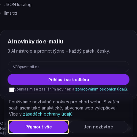
JSON katalog
llms.txt
AI novinky do e-mailu
3 AI nástroje a prompt týdne – každý pátek, česky.
E-mail
Přihlásit se k odběru
Souhlasím se zasíláním novinek a
zpracováním osobních údajů
.
Používáme nezbytné cookies pro chod webu. S vaším
souhlasem také analytické, abychom web vylepšovali.
Více v
zásadách ochrany údajů
.
©
2026
EJAJ s.r.o. – všechna práva vyhrazena.
Přijmout vše
Jen nezbytné
Některé odkazy jsou affiliate. Podporujete tím provoz katalogu, cena pro
vás se nemění.