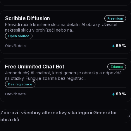
Scribble Diffusion
Freemium
Převádí ručně kreslené skici na detailní AI obrazy. Uživatel
nakreslí skicu v prohlížeči nebo na...
Open source
Otevřít detail
99
%
Free Unlimited Chat Bot
Zdarma
Jednoduchý AI chatbot, který generuje obrázky a odpovídá
na otázky. Funguje zdarma bez registrac...
Bez registrace
Otevřít detail
99
%
Zobrazit všechny alternativy v kategorii
Generátor
obrázků