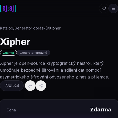
Přeskočit na obsah
Katalog
/
Generátor obrázků
/
Xipher
Xipher
Zdarma
Generátor obrázků
Xipher je open-source kryptografický nástroj, který
umožňuje bezpečné šifrování a sdílení dat pomocí
asymetrického šifrování odvozeného z hesla příjemce.
Uložit
Zdarma
Cena