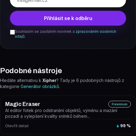
Přihlásit se k odběru
Souhlasím se zasíláním novinek a
zpracováním osobních
údajů
.
Podobné nástroje
Hledáte alternativu k
Xipher
? Tady je
6
podobných nástrojů z
kategorie
Generátor obrázků
.
Magic Eraser
Freemium
AI editor fotek pro odstranění objektů, výměnu a mazání
pozadí a vylepšení kvality snímků během...
Otevřít detail
99
%