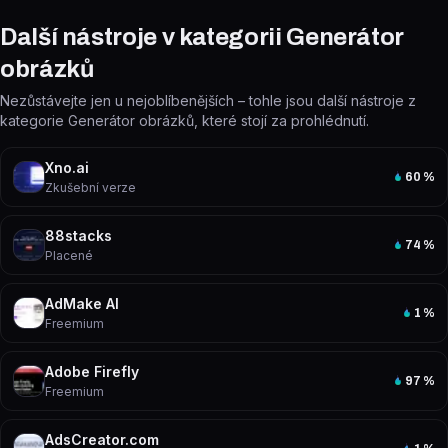
Další nástroje v kategorii Generátor
obrázků
Nezůstávejte jen u nejoblíbenějších – tohle jsou další nástroje z
kategorie Generátor obrázků, které stojí za prohlédnutí.
Xno.ai
60
%
Zkušební verze
88stacks
74
%
Placené
AdMake AI
1
%
Freemium
Adobe Firefly
97
%
Freemium
AdsCreator.com