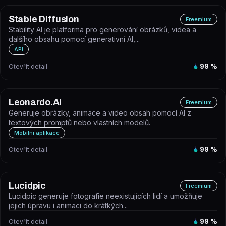
Stable Diffusion
Freemium
Stability AI je platforma pro generování obrázků, videa a
dalšího obsahu pomocí generativní AI,...
API
Otevřít detail
99
%
Leonardo.Ai
Freemium
Generuje obrázky, animace a video obsah pomocí AI z
textových promptů nebo vlastních modelů.
Mobilní aplikace
Otevřít detail
99
%
Lucidpic
Freemium
Lucidpic generuje fotografie neexistujících lidí a umožňuje
jejich úpravu i animaci do krátkých...
Otevřít detail
99
%