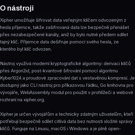
O nástroji
Xipher umožňuje šifrovat data veřejným klíčem odvozeným z
hesla příjemce, takže zašifrovaná data lze bezpečně přenášet
přes nezabezpečené kanály, aniž by bylo nutné předem sdílet
tajný klíč. Příjemce data dešifruje pomocí svého hesla, ze
kterého byl klíč odvozen.
Nástroj využívá moderní kryptografické algoritmy: derivaci klíčů
přes Argon2id, post-kvantové šifrování pomocí algoritmu
Kyber1024 a proudové zpracování dat s vestavěnou kompresí. Je
dostupný jako CLI nástroj pro příkazovou řádku, Go knihovna pro
vývojáře, WebAssembly modul pro použití v prohlížeči a webové
rozhraní na xipher.org.
Xipher je určen vývojářům a technicky zdatným uživatelům, kteří
potřebují bezpečně sdílet citlivá data bez nutnosti složité správy
klíčů. Funguje na Linuxu, macOS i Windows a je plně open-