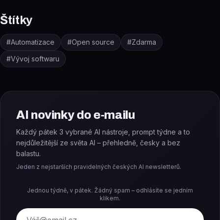
Štítky
#
Automatizace
#
Open source
#
Zdarma
#
Vývoj softwaru
AI novinky do e-mailu
Každý pátek 3 vybrané AI nástroje, prompt týdne a to
nejdůležitější ze světa AI – přehledně, česky a bez
balastu.
Jeden z nejstarších pravidelných českých AI newsletterů.
Jednou týdně, v pátek. Žádný spam – odhlásíte se jedním
klikem.
E-mail