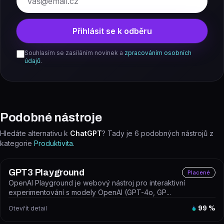
Přihlásit se k odběru
Souhlasím se zasíláním novinek a
zpracováním osobních
údajů
.
Podobné nástroje
Hledáte alternativu k
ChatGPT
? Tady je
6
podobných nástrojů z
kategorie
Produktivita
.
GPT3 Playground
Placené
OpenAI Playground je webový nástroj pro interaktivní
experimentování s modely OpenAI (GPT-4o, GP...
Otevřít detail
99
%