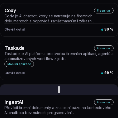
Cody
Freemium
Cody je AI chatbot, který se natrénuje na firemních
dokumentech a odpovídá zaměstnancům i zákazn...
Otevřít detail
99
%
Taskade
Freemium
Taskade je AI platforma pro tvorbu firemních aplikací, agentů a
automatizovaných workflow z jedi...
Mobilní aplikace
Otevřít detail
99
%
I
IngestAI
Freemium
Převádí firemní dokumenty a znalostní báze na kontextového
AI chatbota bez nutnosti programování...