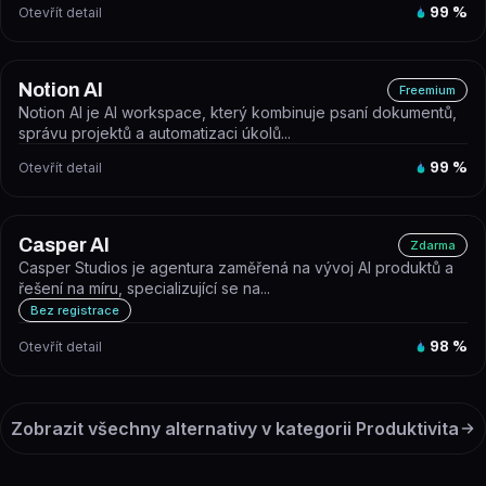
Otevřít detail
99
%
Notion AI
Freemium
Notion AI je AI workspace, který kombinuje psaní dokumentů,
správu projektů a automatizaci úkolů...
Otevřít detail
99
%
Casper AI
Zdarma
Casper Studios je agentura zaměřená na vývoj AI produktů a
řešení na míru, specializující se na...
Bez registrace
Otevřít detail
98
%
Zobrazit všechny alternativy v kategorii
Produktivita