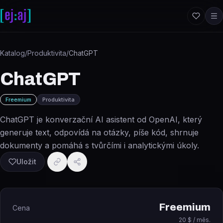
Přeskočit na obsah
Katalog
/
Produktivita
/
ChatGPT
ChatGPT
Freemium
Produktivita
ChatGPT je konverzační AI asistent od OpenAI, který
generuje text, odpovídá na otázky, píše kód, shrnuje
dokumenty a pomáhá s tvůrčími i analytickými úkoly.
Uložit
Freemium
Cena
20 $ / měs.