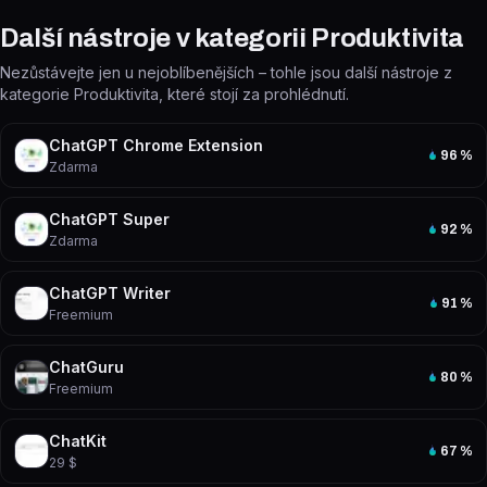
Další nástroje v kategorii Produktivita
Nezůstávejte jen u nejoblíbenějších – tohle jsou další nástroje z
kategorie Produktivita, které stojí za prohlédnutí.
ChatGPT Chrome Extension
96
%
Zdarma
ChatGPT Super
92
%
Zdarma
ChatGPT Writer
91
%
Freemium
ChatGuru
80
%
Freemium
ChatKit
67
%
29 $