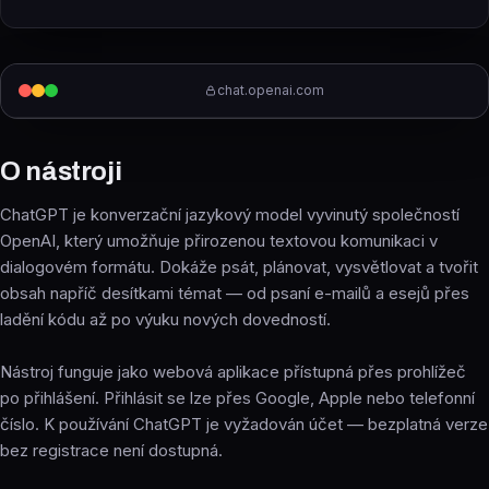
chat.openai.com
O nástroji
ChatGPT je konverzační jazykový model vyvinutý společností
OpenAI, který umožňuje přirozenou textovou komunikaci v
dialogovém formátu. Dokáže psát, plánovat, vysvětlovat a tvořit
obsah napříč desítkami témat — od psaní e-mailů a esejů přes
ladění kódu až po výuku nových dovedností.
Nástroj funguje jako webová aplikace přístupná přes prohlížeč
po přihlášení. Přihlásit se lze přes Google, Apple nebo telefonní
číslo. K používání ChatGPT je vyžadován účet — bezplatná verze
bez registrace není dostupná.