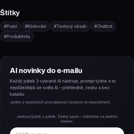
Štítky
#
Psaní
#
Kódování
#
Textový obsah
#
Chatbot
#
Produktivita
AI novinky do e-mailu
Každý pátek 3 vybrané AI nástroje, prompt týdne a to
nejdůležitější ze světa AI – přehledně, česky a bez
balastu.
Jeden z nejstarších pravidelných českých AI newsletterů.
Jednou týdně, v pátek. Žádný spam – odhlásíte se jedním
klikem.
E-mail