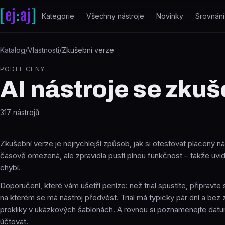
Přeskočit na obsah
Kategorie
Všechny nástroje
Novinky
Srovnání
Katalog
/
Vlastnosti
/
Zkušební verze
PODLE CENY
AI nástroje se zku
317
nástrojů
Zkušební verze je nejrychlejší způsob, jak si otestovat placený ná
časově omezená, ale zpravidla pustí plnou funkčnost – takže uvid
chybí.
Doporučení, které vám ušetří peníze: než trial spustíte, připravte
na kterém se má nástroj předvést. Trial má typicky pár dní a bez 
prokliky v ukázkových šablonách. A rovnou si poznamenejte dat
účtovat.