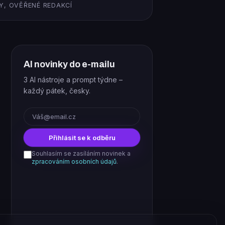
Y, OVĚŘENÉ REDAKCÍ
AI novinky do e-mailu
3 AI nástroje a prompt týdne –
každý pátek, česky.
E-mail
Přihlásit se k odběru
Souhlasím se zasíláním novinek a
zpracováním osobních údajů
.