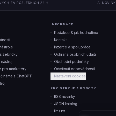
VÝCH ZA POSLEDNÍCH 24 H
AI NOVINK
INFORMACE
Redakce & jak hodnotíme
tností
Kontakt
ástroje
Inzerce a spolupráce
& žebříčky
Ochrana osobních údajů
i nástroj
Obchodní podmínky
je pro marketéry
Odmítnutí odpovědnosti
ačínáme s ChatGPT
Nastavení cookies
troj
PRO STROJE A ROBOTY
RSS novinky
JSON katalog
llms.txt