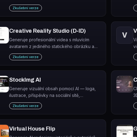
kód.
r
Zkušební verze
C
u
R
Creative Reality Studio (D-ID)
V
V
Generuje profesionální videa s mluvícím
V
avatarem z jediného statického obrázku a
v
textu nebo audia pomocí AI.
k
Zkušební verze
p
StockImg AI
C
Generuje vizuální obsah pomocí AI — loga,
C
ilustrace, příspěvky na sociální sítě,
3
wallpapery, avatary a další grafické formáty.
o
Zkušební verze
s
Virtual House Flip
G