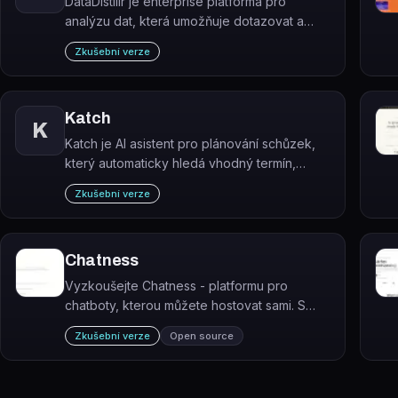
DataDistillr je enterprise platforma pro
analýzu dat, která umožňuje dotazovat a
spojovat data z různých zdrojů pomocí
Zkušební verze
standardního SQL bez nutnosti ETL procesů.
Katch
K
Katch je AI asistent pro plánování schůzek,
který automaticky hledá vhodný termín,
rozesílá pozvánky a synchronizuje vše s
Zkušební verze
kalendářem – ovládaný přes e-mail nebo
WhatsApp.
Chatness
Vyzkoušejte Chatness - platformu pro
chatboty, kterou můžete hostovat sami. S
ChatGPT a Firebase je snadné integrovat
Zkušební verze
Open source
chatboty na vaše webové stránky.