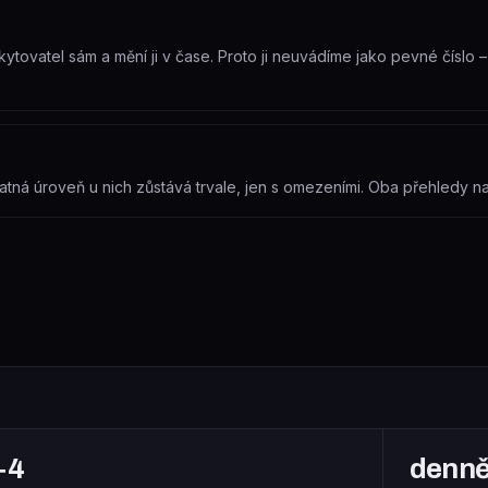
skytovatel sám a mění ji v čase. Proto ji neuvádíme jako pevné číslo 
atná úroveň u nich zůstává trvale, jen s omezeními. Oba přehledy na
+4
denn