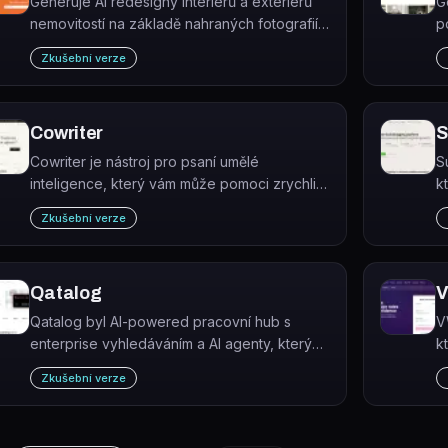
Generuje AI redesigny interiérů a exteriérů
G
nemovitostí na základě nahraných fotografií.
p
Virtual House Flip je webový nástroj pro
ř
Zkušební verze
virtuální přeměnu domů určený majitelům,
V
designérům i realitním investorům.
Cowriter
S
Cowriter je nástroj pro psaní umělé
S
inteligence, který vám může pomoci zrychlit
k
a inspirovat vaše psaní tím, že pro vás
z
Zkušební verze
generuje obsah. Stačí se jen zeptat a
t
Cowriter se postará o zbytek.
Qatalog
Qatalog byl AI-powered pracovní hub s
V
enterprise vyhledáváním a AI agenty, který
k
byl akvizován platformou ClickUp.
w
Zkušební verze
v
p