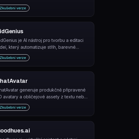
ozhodnutím a zákonům s AI asistentem
Zkušební verze
oCounsel. Jako samostatný produkt byl
končen 1. dubna 2025 po akvizici Thomson
euters.
idGenius
idGenius je AI nástroj pro tvorbu a editaci
ideí, který automatizuje střih, barevné
orekce a doporučování efektů bez nutnosti
Zkušební verze
okročilých editačních dovedností.
hatAvatar
hatAvatar generuje produkčně připravené
D avatary a obličejové assety z textu nebo
brázků. Výstupy jsou určeny pro hry, VR,
Zkušební verze
ociální platformy a virtuální produkci.
oodhues.ai