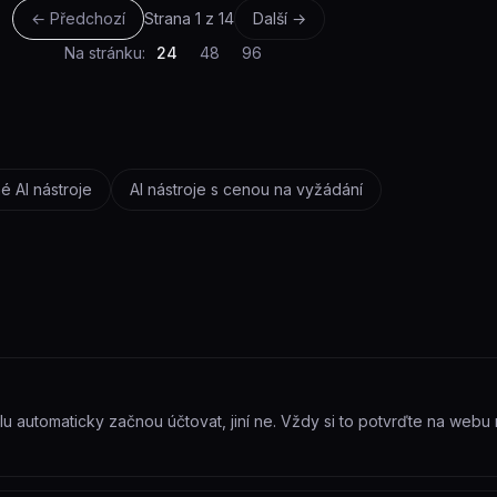
← Předchozí
Strana
1
z
14
Další →
Na stránku:
24
48
96
é AI nástroje
AI nástroje s cenou na vyžádání
ialu automaticky začnou účtovat, jiní ne. Vždy si to potvrďte na web