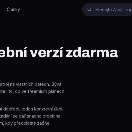
Články
šební verzí zdarma
stroj na vlastních datech. Bývá
íte i to, co ve freemium plánech
 si dopředu jeden konkrétní úkol,
zadání se dají snadno probít na
um, kdy předplatné začne