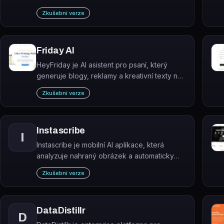
modely od OpenAI, Google, Adobe, Runway
Zkušební verze
a Bria do jednoho prostředí.
Friday AI
HeyFriday je AI asistent pro psaní, který
generuje blogy, reklamy a kreativní texty na
základě zadaných informací.
Zkušební verze
Instascribe
I
Instascribe je mobilní AI aplikace, která
analyzuje nahraný obrázek a automaticky
generuje personalizované popisky pro
Zkušební verze
Instagram.
DataDistillr
D