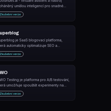
oodhues.ai - virtuální asistent a nástroj
oháněný umělou inteligencí pro snadné
ízení interiérových designových projektů.
Zkušební verze
yzkoušejte zdarma! #design assistant
uperblog
uperblog je SaaS blogovací platforma,
terá automaticky optimalizuje SEO a
ajišťuje vysoký výkon blogu bez nutnosti
Zkušební verze
echnické údržby.
VWO
WO Testing je platforma pro A/B testování,
terá umožňuje spouštět experimenty na
ebech, mobilních aplikacích i serverové
Zkušební verze
rstvě za účelem zvýšení konverzního
oměru.