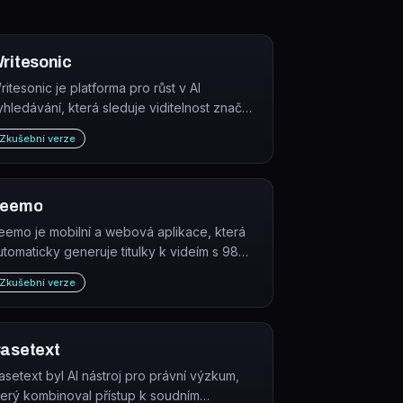
ritesonic
ritesonic je platforma pro růst v AI
yhledávání, která sleduje viditelnost značky
 AI nástrojích (ChatGPT, Perplexity aj.) a
Zkušební verze
omáhá ji zvyšovat obsahem, citacemi a
echnickými úpravami.
eemo
eemo je mobilní a webová aplikace, která
utomaticky generuje titulky k videím s 98%
řesností a překládá je do 95 jazyků.
Zkušební verze
asetext
asetext byl AI nástroj pro právní výzkum,
terý kombinoval přístup k soudním