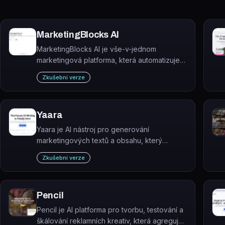
MarketingBlocks AI
MarketingBlocks AI je vše-v-jednom
marketingová platforma, která automatizuje
tvorbu, design a publikování obsahu
Zkušební verze
prostřednictvím specializovaných AI agentů.
Yaara
Yaara je AI nástroj pro generování
marketingových textů a obsahu, který
pomáhá tvořit reklamy, e-maily, blogy a
Zkušební verze
webové texty až 10× rychleji.
Pencil
Pencil je AI platforma pro tvorbu, testování a
škálování reklamních kreativ, která agreguje