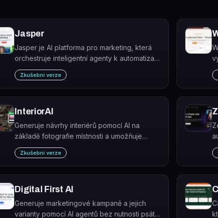
Jasper
W
Jasper je AI platforma pro marketing, která
W
orchestruje inteligentní agenty k automatizaci
v
end-to-end marketingových workflow.
v
Zkušební verze
p
t
InteriorAI
Z
Generuje návrhy interiérů pomocí AI na
Z
základě fotografie místnosti a umožňuje
a
virtuální staging pro realitní inzeráty.
p
Zkušební verze
Digital First AI
C
Generuje marketingové kampaně a jejich
C
varianty pomocí AI agentů bez nutnosti psát
k