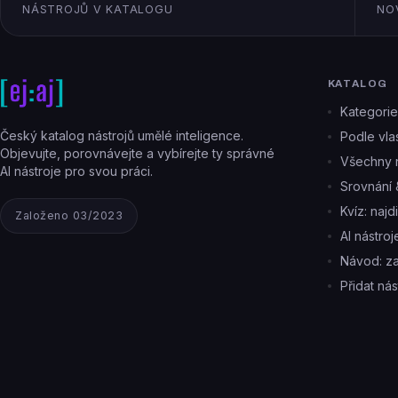
NÁSTROJŮ V KATALOGU
NO
KATALOG
Kategorie
Český katalog nástrojů umělé inteligence.
Podle vlas
Objevujte, porovnávejte a vybírejte ty správné
Všechny n
AI nástroje pro svou práci.
Srovnání 
Kvíz: najd
Založeno 03/2023
AI nástro
Návod: z
Přidat nás