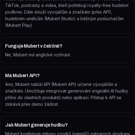
TikTok, podcasty a videa, kteří potřebují royalty-free hudební
podkres. Dále slouží vývojářům a značkám (přes API),
hudebním umělcům (Mubert Studio) a běžným posluchačům
(Mubert Play).
Funguje Mubert v češtině?
Ne, Mubert má anglické rozhraní.
Má Mubert API?
Ano, Mubert nabízí API (Mubert API) určené vývojářům a
značkám. Umožňuje integrovat generování originální AI hudby
přímo do vlastních produktů nebo aplikací. Přístup k API se
získává přes demo žádost.
Jak Mubert generuje hudbu?
Mubert kombinuje miliony vzorků (samplů) nahraných stovkami