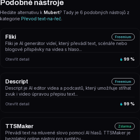
Podobné nástroje
Hledáte alternativu k
Mubert
? Tady je
6
podobných nástrojů z
kategorie
Převod text-na-řeč
.
Fliki
Freemium
Fliki je AI generátor videí, který převádí text, scénáře nebo
blogové příspěvky na videa s hlaso...
Otevřít detail
99
%
Descript
Freemium
Descript je AI editor videa a podcastů, který umožňuje stříhat
zvuk i video úpravou přepisu text...
Otevřít detail
99
%
TTSMaker
Zdarma
Převádí text na mluvené slovo pomocí AI hlasů. TTSMaker je
bezplatný online nástroj pro syntézu...