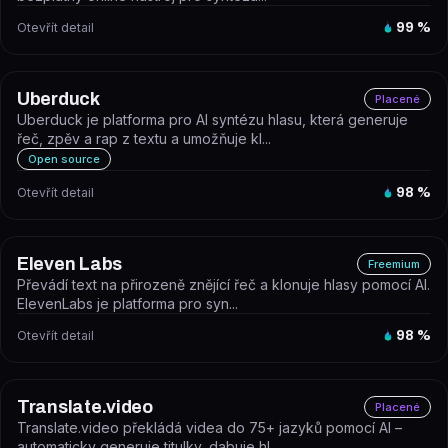
Otevřít detail
99
%
Uberduck
Placené
Uberduck je platforma pro AI syntézu hlasu, která generuje
řeč, zpěv a rap z textu a umožňuje kl...
Open source
Otevřít detail
98
%
Eleven Labs
Freemium
Převádí text na přirozeně znějící řeč a klonuje hlasy pomocí AI.
ElevenLabs je platforma pro syn...
Otevřít detail
98
%
Translate.video
Placené
Translate.video překládá videa do 75+ jazyků pomocí AI –
automaticky generuje titulky, dabuje hl...