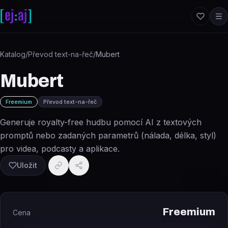
Přeskočit na obsah
Katalog
/
Převod text-na-řeč
/
Mubert
Mubert
Freemium
Převod text-na-řeč
Generuje royalty-free hudbu pomocí AI z textových
promptů nebo zadaných parametrů (nálada, délka, styl)
pro videa, podcasty a aplikace.
Uložit
Freemium
Cena