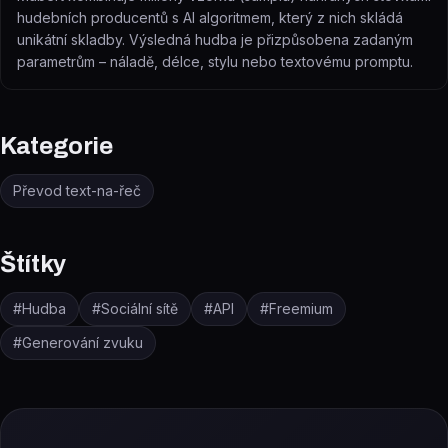
hudebních producentů s AI algoritmem, který z nich skládá
unikátní skladby. Výsledná hudba je přizpůsobena zadaným
parametrům – náladě, délce, stylu nebo textovému promptu.
Kategorie
Převod text-na-řeč
Štítky
#
Hudba
#
Sociální sítě
#
API
#
Freemium
#
Generování zvuku