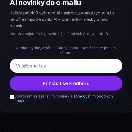
AI novinky do e-mailu
Každý pátek 3 vybrané AI nástroje, prompt týdne a to
nejdůležitější ze světa AI – přehledně, česky a bez
balastu.
Jeden z nejstarších pravidelných českých AI newsletterů.
Jednou týdně, v pátek. Žádný spam – odhlásíte se jedním
klikem.
E-mail
Přihlásit se k odběru
Souhlasím se zasíláním novinek a
zpracováním osobních
údajů
.