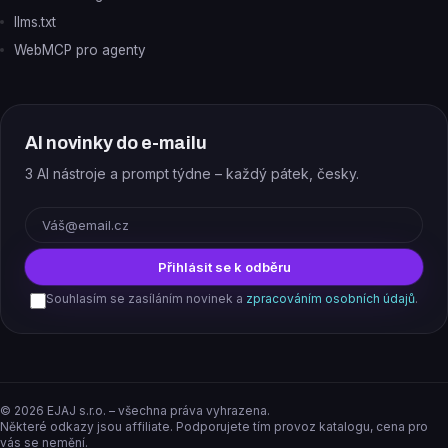
llms.txt
WebMCP pro agenty
AI novinky do e-mailu
3 AI nástroje a prompt týdne – každý pátek, česky.
E-mail
Přihlásit se k odběru
Souhlasím se zasíláním novinek a
zpracováním osobních údajů
.
©
2026
EJAJ s.r.o. – všechna práva vyhrazena.
Některé odkazy jsou affiliate. Podporujete tím provoz katalogu, cena pro
vás se nemění.