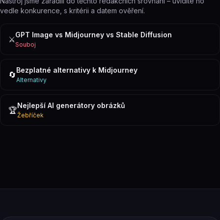
Nástroj jsme zařadili do těchto redakčních srovnání – uvidíte ho
vedle konkurence, s kritérii a datem ověření.
GPT Image vs Midjourney vs Stable Diffusion
⚔️
Souboj
Bezplatné alternativy k Midjourney
🔄
Alternativy
Nejlepší AI generátory obrázků
🏆
Žebříček