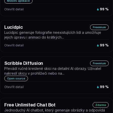
Mobilní aplikace
Otevřít detail
99
%
Lucidpic
Freemium
Lucidpic generuje fotografie neexistujících lidí a umožňuje
jejich úpravu i animaci do krátkých...
Otevřít detail
99
%
Scribble Diffusion
Freemium
Převádí ručně kreslené skici na detailní AI obrazy. Uživatel
nakreslí skicu v prohlížeči nebo na...
Open source
Otevřít detail
99
%
Free Unlimited Chat Bot
Zdarma
Jednoduchý AI chatbot, který generuje obrázky a odpovídá