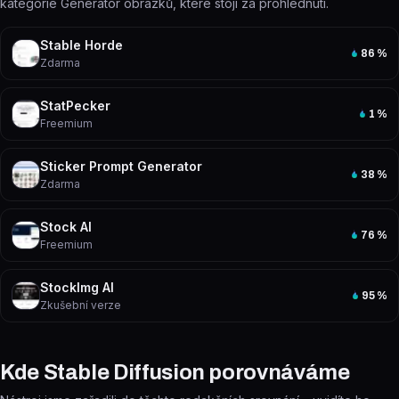
kategorie Generátor obrázků, které stojí za prohlédnutí.
Stable Horde
86
%
Zdarma
StatPecker
1
%
Freemium
Sticker Prompt Generator
38
%
Zdarma
Stock AI
76
%
Freemium
StockImg AI
95
%
Zkušební verze
Kde Stable Diffusion porovnáváme