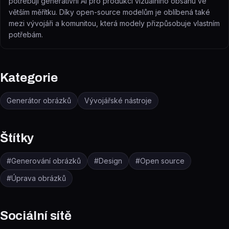
potřebují generativní AI pro produkci vizuálního obsahu ve
větším měřítku. Díky open-source modelům je oblíbená také
mezi vývojáři a komunitou, která modely přizpůsobuje vlastním
potřebám.
Kategorie
Generátor obrázků
Vývojářské nástroje
Štítky
#
Generování obrázků
#
Design
#
Open source
#
Úprava obrázků
Sociální sítě