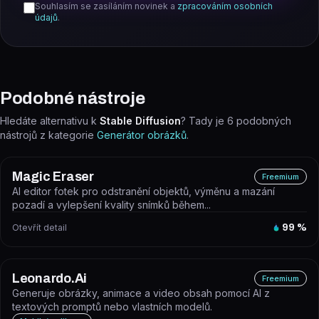
Souhlasím se zasíláním novinek a
zpracováním osobních
údajů
.
Podobné nástroje
Hledáte alternativu k
Stable Diffusion
? Tady je
6
podobných
nástrojů z kategorie
Generátor obrázků
.
Magic Eraser
Freemium
AI editor fotek pro odstranění objektů, výměnu a mazání
pozadí a vylepšení kvality snímků během...
Otevřít detail
99
%
Leonardo.Ai
Freemium
Generuje obrázky, animace a video obsah pomocí AI z
textových promptů nebo vlastních modelů.