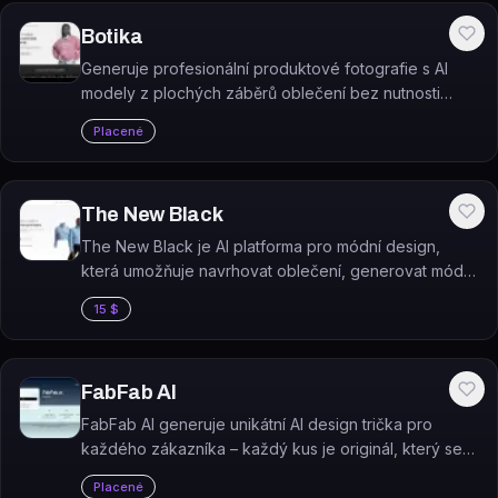
Botika
Generuje profesionální produktové fotografie s AI
modely z plochých záběrů oblečení bez nutnosti
fyzického focení.
Placené
The New Black
The New Black je AI platforma pro módní design,
která umožňuje navrhovat oblečení, generovat módní
modely a vytvářet technické podklady v jednom
15 $
pracovním prostředí.
FabFab AI
FabFab AI generuje unikátní AI design trička pro
každého zákazníka – každý kus je originál, který se
nikdy nezopakuje, fyzicky vyrobený a doručený
Placené
domů.