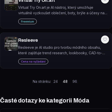
Virtual Try On.art
Virtual Try On.art je AI nástroj, který umožňuje
virtuálně vyzkoušet oblečení, boty, brýle a účesy na
fotografii osoby.
Freemium
Resleeve
Resleeve je AI studio pro tvorbu módního obsahu,
které zajišťuje trend research, lookbooky, CAD-to-
render vizualizace a náhradu klasických fotoshootů.
Cena na vyžádání
Na stránku:
24
48
96
Časté dotazy ke kategorii
Móda