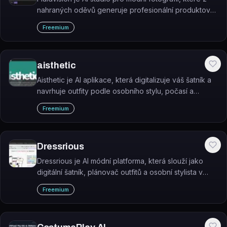
nahraných oděvů generuje profesionální produktové
snímky a virtuální lookbooky.
Freemium
aisthetic
Aisthetic je AI aplikace, která digitalizuje váš šatník a
navrhuje outfity podle osobního stylu, počasí a
denního programu.
Freemium
Dressrious
Dressrious je AI módní platforma, která slouží jako
digitální šatník, plánovač outfitů a osobní stylista v
jednom.
Freemium