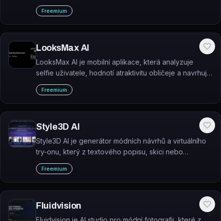
promptů, psát interaktivní příběhy a transformovat
Freemium
vlastní kresby do AI umění.
LooksMax AI
LooksMax AI je mobilní aplikace, která analyzuje
selfie uživatele, hodnotí atraktivitu obličeje a navrhuje
personalizované tipy pro zlepšení vzhledu.
Freemium
Style3D AI
Style3D AI je generátor módních návrhů a virtuálního
try-onu, který z textového popisu, skici nebo
fotografie produktu vytváří oděvní vizuály, modelové
Freemium
fotky a e-commerce obsah.
Fluidvision
Fluidvision je AI studio pro módní fotografii, které z