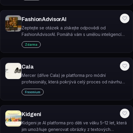
FashionAdvisorAI
Zeptejte se otázek a získejte odpovědi od
FashionAdvisorAI. Pomáhá vám s umělou inteligencí
najít odpovědi na vaše módní dotazy. Použijte ji k
Zdarma
tomu, abyste vždy vypadali nejlépe.
Cala
Mercer (dříve Cala) je platforma pro módní
profesionály, která pokrývá celý proces od návrhu
produktu až po výrobu a logistiku.
Freemium
Kidgeni
Kidgeni je AI platforma pro děti ve věku 5–12 let, která
jim umožňuje generovat obrázky z textových