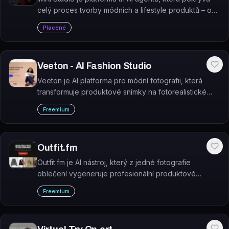
celý proces tvorby módních a lifestyle produktů – od
návrhu přes výrobu až po marketingovou kampaň.
Placené
Veeton - AI Fashion Studio
Veeton je AI platforma pro módní fotografii, která
transformuje produktové snímky na fotorealistické
záběry s AI modely vhodné pro e-commerce.
Freemium
Outfit.fm
Outfit.fm je AI nástroj, který z jedné fotografie
oblečení vygeneruje profesionální produktové
snímky na modelech i s vlastním pozadím.
Freemium