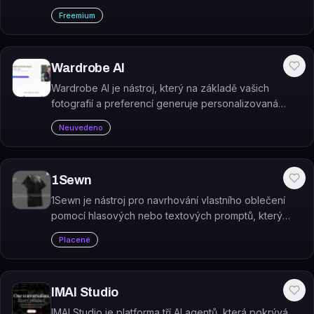
a umožní ho objednat na tričkách, mikinách a dalším
Freemium
oblečení.
Wardrobe AI
Wardrobe AI je nástroj, který na základě vašich
fotografií a preferencí generuje personalizovaná
módní doporučení a posílá nové outfity každý týden
Neuvedeno
e-mailem.
1Sewn
1Sewn je nástroj pro navrhování vlastního oblečení
pomocí hlasových nebo textových promptů, který
vygenerovaný design připraví k tisku na oděv.
Placené
IMAI Studio
IMAI Studio je platforma tří AI agentů, která pokrývá