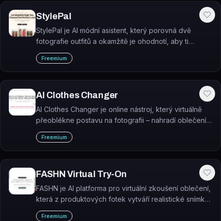
StylePal
StylePal je AI módní asistent, který porovná dvě
fotografie outfitů a okamžitě je ohodnotí, aby ti
pomohl vybrat ten lepší.
Freemium
AI Clothes Changer
AI Clothes Changer je online nástroj, který virtuálně
přeoblékne postavu na fotografii – nahradí oblečení
zvoleným oděvem a vygeneruje realistický výsledný
Freemium
snímek.
FASHN Virtual Try-On
FASHN je AI platforma pro virtuální zkoušení oblečení,
která z produktových fotek vytváří realistické snímky
oděvů na modelech.
Freemium