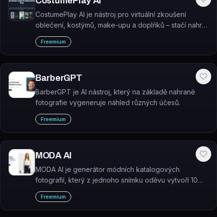
CostumePlay AI
CostumePlay AI je nástroj pro virtuální zkoušení
oblečení, kostýmů, make-upu a doplňků – stačí nahrát
fotku a AI ukáže, jak oblečení vypadá přímo na vás.
Freemium
BarberGPT
BarberGPT je AI nástroj, který na základě nahrané
fotografie vygeneruje náhled různých účesů.
Freemium
MODA AI
MODA AI je generátor módních katalogových
fotografií, který z jednoho snímku oděvu vytvoří 10
studiových záběrů na AI modelu z různých úhlů.
Freemium