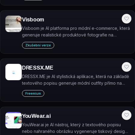
Visboom
Visboom je AI platforma pro módní e-commerce, která
generuje realistické produktové fotografie na
modelech bez fyzického focení.
Zkušební verze
DRESSX.ME
DRESSX.ME je AI stylistická aplikace, která na základě
textového popisu generuje módní outfity přímo na
uživatelovy fotografie.
Freemium
YouWear.ai
YouWear.ai je AI nástroj, který z textového popisu
nebo nahraného obrázku vygeneruje tiskový design