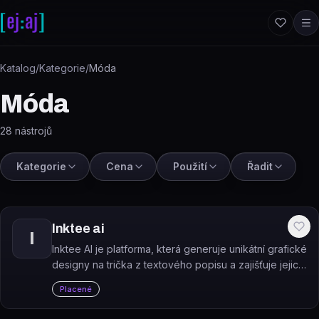
Přeskočit na obsah
Katalog
/
Kategorie
/
Móda
Móda
28
nástrojů
Kategorie
Cena
Použití
Řadit
Inktee ai
I
Inktee AI je platforma, která generuje unikátní grafické
designy na trička z textového popisu a zajišťuje jejich
tisk a doručení na zakázku.
Placené