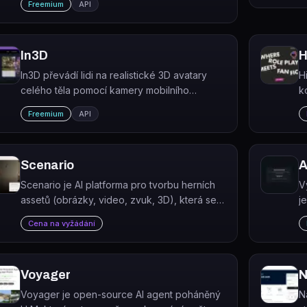
Freemium
API
aplikace a hry.
In3D
H
In3D převádí lidi na realistické 3D avatary
H
celého těla pomocí kamery mobilního
k
telefonu během jedné minuty.
v
Freemium
API
p
l
Scenario
A
Scenario je AI platforma pro tvorbu herních
V
assetů (obrázky, video, zvuk, 3D), která se
j
trénuje na vlastním vizuálním stylu studia a
k
Cena na vyžádání
zajišťuje stylovou konzistenci napříč
projektem.
Voyager
N
Voyager je open-source AI agent poháněný
Na