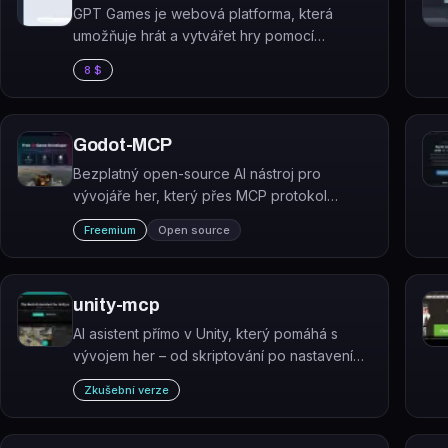
GPT Games je webová platforma, která
umožňuje hrát a vytvářet hry pomocí
ChatGPT.
8 $
Godot-MCP
Bezplatný open-source AI nástroj pro
vývojáře her, který přes MCP protokol
propojí AI agenty (Claude, Cursor, Copilot) s
Freemium
Open source
Unreal, Unity a Godot enginem.
unity-mcp
AI asistent přímo v Unity, který pomáhá s
vývojem her – od skriptování po nastavení
scény pomocí přirozeného jazyka.
Zkušební verze