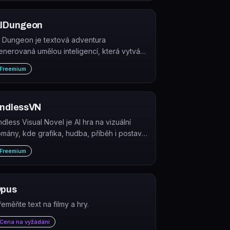
IDungeon
I Dungeon je textová adventura
enerovaná umělou inteligencí, která vytváří
ekonečně rozvětvené příběhy na základě
Freemium
ráčových vstupů.
ndlessVN
ndless Visual Novel je AI hra na vizuální
omány, kde grafika, hudba, příběh i postavy
sou generovány umělou inteligencí v
Freemium
eálném čase během hraní.
pus
řeměňte text na filmy a hry.
Cena na vyžádání