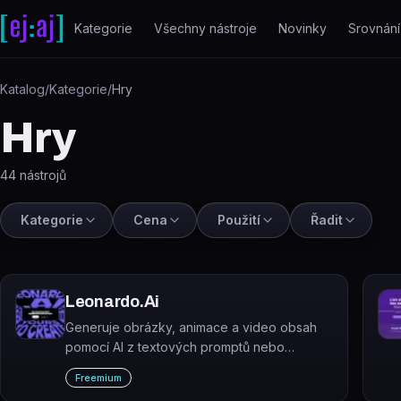
Přeskočit na obsah
Kategorie
Všechny nástroje
Novinky
Srovnání
Katalog
/
Kategorie
/
Hry
Hry
44
nástrojů
Kategorie
Cena
Použití
Řadit
Leonardo.Ai
Generuje obrázky, animace a video obsah
pomocí AI z textových promptů nebo
vlastních modelů.
Freemium