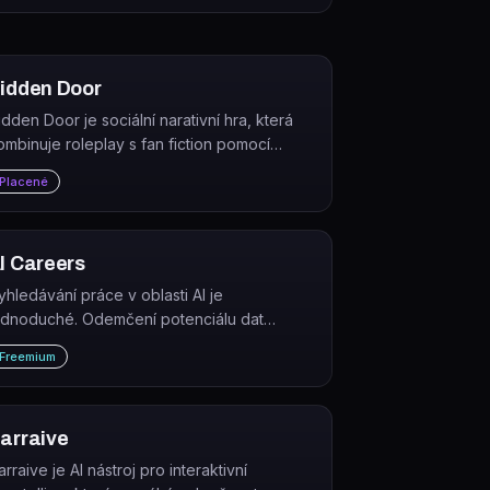
idden Door
idden Door je sociální narativní hra, která
ombinuje roleplay s fan fiction pomocí
yprávěcí AI. Hráči vytvářejí postavy a
Placené
říběhy v tematických světech inspirovaných
iterárními předlohami.
I Careers
yhledávání práce v oblasti AI je
ednoduché. Odemčení potenciálu dat
ování inovace.
Freemium
arraive
rraive je AI nástroj pro interaktivní