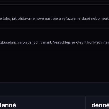
dle toho, jak přidáváme nové nástroje a vyřazujeme slabé nebo neak
ušebních a placených variant. Nejrychlejší je otevřít konkrétní nást
denně
denn