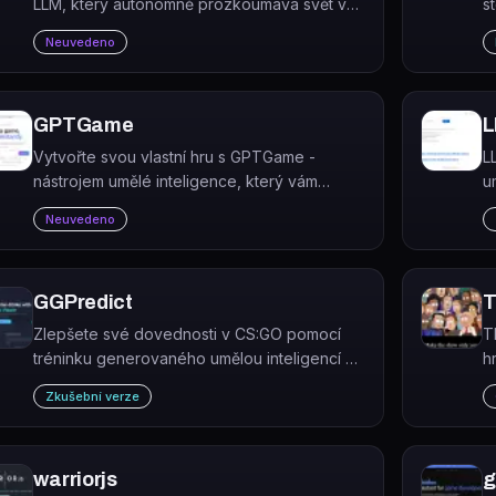
LLM, který autonomně prozkoumává svět ve
s
hře Minecraft, učí se nové dovednosti a plní
n
Neuvedeno
úkoly bez lidského zásahu.
p
GPTGame
L
Vytvořte svou vlastní hru s GPTGame -
L
nástrojem umělé inteligence, který vám
u
umožní vytvářet prototypy her. A to úplně
m
Neuvedeno
zdarma!
GGPredict
T
Zlepšete své dovednosti v CS:GO pomocí
T
tréninku generovaného umělou inteligencí s
h
méně než 30 minutami denně. Trénujte
i
Zkušební verze
chytřeji. Postupujte v žebříčku rychleji.
v
warriorjs
g