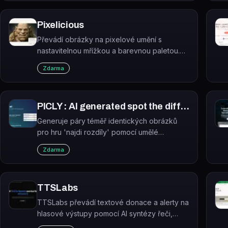
Pixelicious
Převádí obrázky na pixelové umění s
nastavitelnou mřížkou a barevnou paletou.
Výsledky jsou vhodné pro herní assety,
Zdarma
avatary nebo retro design.
PICLY : AI generated spot the difference
Generuje páry téměř identických obrázků
pro hru 'najdi rozdíly' pomocí umělé
inteligence. Hráč klepne na vybranou oblast
Zdarma
a AI okamžitě vytvoří puzzle.
TTSLabs
TTSLabs převádí textové donace a alerty na
hlasové výstupy pomocí AI syntézy řeči,
určený primárně pro Twitch streamery.