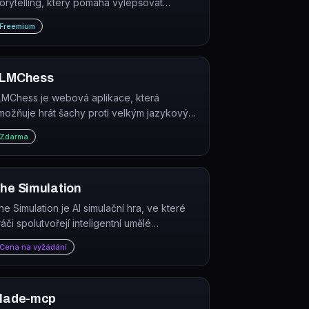
torytelling, který pomáhá vylepšovat
arativní obsah pomocí zpracování
Freemium
řirozeného jazyka.
LMChess
LMChess je webová aplikace, která
možňuje hrát šachy proti velkým jazykovým
odelům, primárně GPT-3.5-turbo a GPT-4.
Zdarma
he Simulation
he Simulation je AI simulační hra, ve které
ráči spolutvořejí inteligentní umělé
nteligence prostřednictvím hraní a zpětné
Cena na vyžádání
azby.
lade-mcp