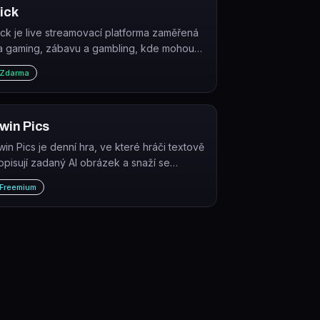
ick
ick je live streamovací platforma zaměřená
a gaming, zábavu a gambling, kde mohou
treameři vysílat obsah a diváci jej sledovat
Zdarma
darma.
win Pics
win Pics je denní hra, ve které hráči textově
opisují zadaný AI obrázek a snaží se
ygenerovat co nejpodobnější výsledek.
Freemium