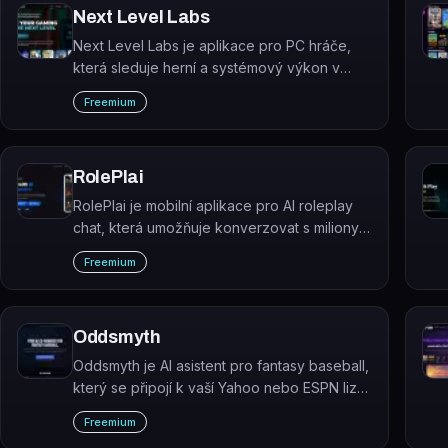
Next Level Labs
Next Level Labs je aplikace pro PC hráče,
která sleduje herní a systémový výkon v
reálném čase a poskytuje personalizované
Freemium
AI doporučení.
RolePlai
RolePlai je mobilní aplikace pro AI roleplay
chat, která umožňuje konverzovat s miliony
AI postav, vytvářet vlastní charaktery a hrát
Freemium
interaktivní příběhy.
Oddsmyth
Oddsmyth je AI asistent pro fantasy baseball,
který se připojí k vaší Yahoo nebo ESPN lize
a radí s výběrem sestavy, waiver wire a
Freemium
obchody na základě vašich konkrétních