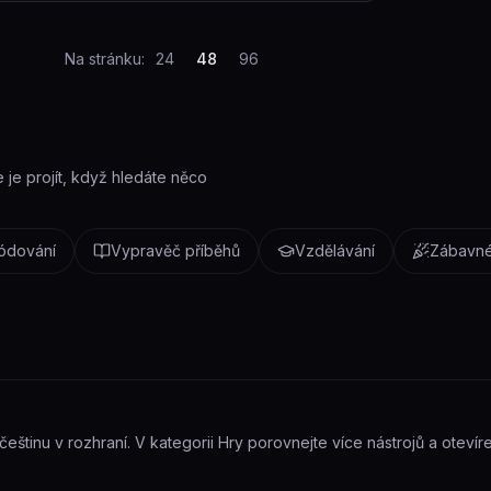
Na stránku:
24
48
96
e je projít, když hledáte něco
kódování
Vypravěč příběhů
Vzdělávání
Zábavné
eštinu v rozhraní. V kategorii Hry porovnejte více nástrojů a otevírej