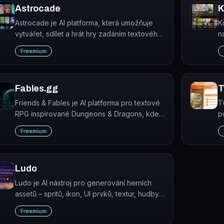
Astrocade
K
Astrocade je AI platforma, která umožňuje
K
vytvářet, sdílet a hrát hry zadáním textového
n
popisu – bez nutnosti programování.
s
Freemium
z
Fables.gg
T
Friends & Fables je AI platforma pro textové
T
RPG inspirované Dungeons & Dragons, kde
p
AI Dungeon Master Franz řídí kampaně,
v
Freemium
vytváří příběhy a reaguje na rozhodnutí
hráčů.
Ludo
Ludo je AI nástroj pro generování herních
assetů – spritů, ikon, UI prvků, textur, hudby,
3D modelů a videí připravených k přímému
Freemium
použití v herním enginu.