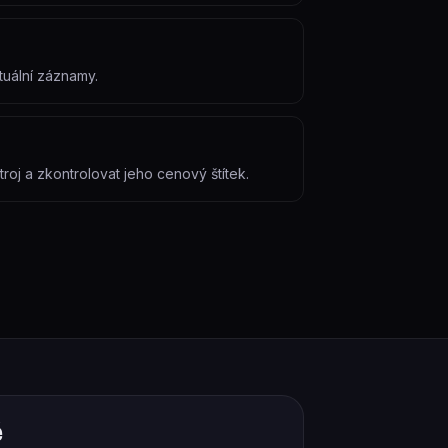
tuální záznamy.
roj a zkontrolovat jeho cenový štítek.
ě