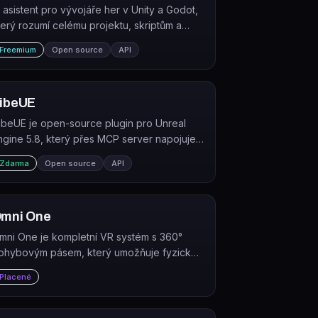
I asistent pro vývojáře her v Unity a Godot,
terý rozumí celému projektu, skriptům a
cénám.
Freemium
Open source
API
ibeUE
ibeUE je open-source plugin pro Unreal
ngine 5.8, který přes MCP server napojuje
I agenty na editor. Určeno pro vývojáře her
Zdarma
Open source
API
 UE5.
mni One
mni One je kompletní VR systém s 360°
ohybovým pásem, který umožňuje fyzický
ohyb – chůzi, běh i dřep – přímo ve virtuální
Placené
alitě.