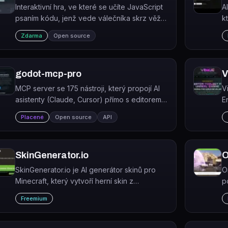
Interaktivní hra, ve které se učíte JavaScript
A
psaním kódu, jenž vede válečníka skrz věže
k
plné nepřátel.
s
Zdarma
Open source
godot-mcp-pro
V
MCP server se 175 nástroji, který propojí AI
V
asistenty (Claude, Cursor) přímo s editorem
E
Godot 4 přes WebSocket.
A
Placené
Open source
API
v
SkinGenerator.io
O
SkinGenerator.io je AI generátor skinů pro
O
Minecraft, který vytvoří herní skin z
p
textového popisu.
p
Freemium
re