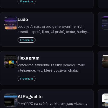
Freemium
Ludo
Ludo je AI nástroj pro generování herních
assetů – spritů, ikon, UI prvků, textur, hudby,
3D modelů a videí připravených k přímému
Freemium
použití v herním enginu.
Hexagram
Vytváříme ambientní zážitky pomocí umělé
inteligence. Hry, které využívají chatu,
příběhu a dat, aby míchaly fikci a realitu.
Freemium
AI Roguelite
První RPG na světě, ve kterém jsou všechny