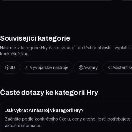
hráčů a nastavení ligy.
Související kategorie
Nástroje z kategorie Hry často spadají i do těchto oblastí – vyplatí s
konkrétnějšího.
3D
Vývojářské nástroje
Avatary
Asistent 
Časté dotazy ke kategorii
Hry
Jak vybrat AI nástroj v kategorii Hry?
Začněte podle konkrétního úkolu, ceny a toho, jestli potřebujete č
aktuální informace.