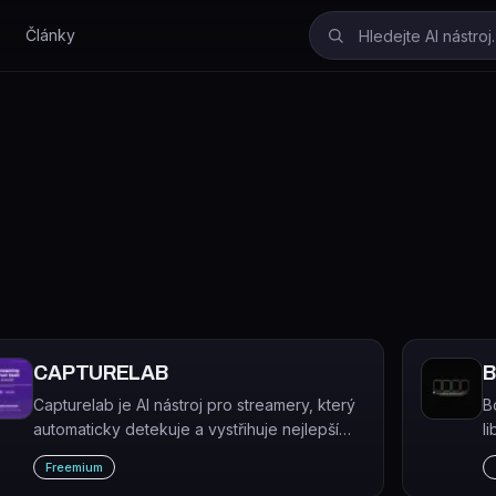
Články
CAPTURELAB
B
Capturelab je AI nástroj pro streamery, který
B
automaticky detekuje a vystřihuje nejlepší
l
herní momenty z živých přenosů.
k
Freemium
p