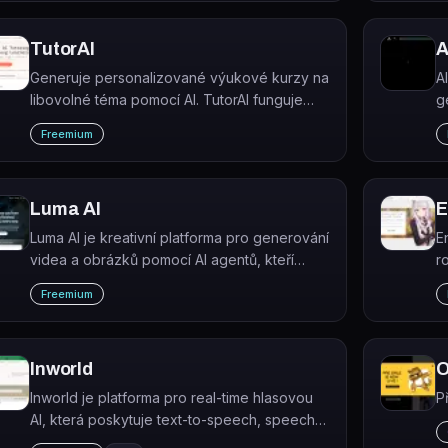
TutorAI
A
Generuje personalizované výukové kurzy na
A
libovolné téma pomocí AI. TutorAI funguje
g
jako osobní tutor dostupný 24/7.
n
Freemium
h
Luma AI
E
Luma AI je kreativní platforma pro generování
E
videa a obrázků pomocí AI agentů, kteří
r
zvládají celé pracovní postupy od nápadu
j
Freemium
po hotový výstup.
r
Inworld
O
Inworld je platforma pro real-time hlasovou
P
AI, která poskytuje text-to-speech, speech-
to-speech a LLM routing pro konverzační