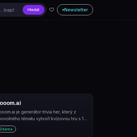
Newsletter
Hledat
ooom.ai
ooom.ai je generátor trivia her, který z
ibovolného tématu vytvoří kvízovou hru s 10
oly otázek. Hru lze hrát sólo nebo s přáteli
Zdarma
řes sdílený QR kód.