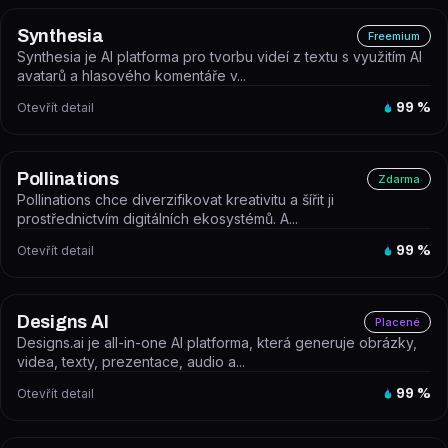
Synthesia
Freemium
Synthesia je AI platforma pro tvorbu videí z textu s využitím AI
avatarů a hlasového komentáře v...
Otevřít detail
99
%
Pollinations
Zdarma
Pollinations chce diverzifikovat kreativitu a šířit ji
prostřednictvím digitálních ekosystémů. A...
Otevřít detail
99
%
Designs AI
Placené
Designs.ai je all-in-one AI platforma, která generuje obrázky,
videa, texty, prezentace, audio a...
Otevřít detail
99
%