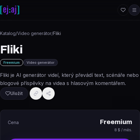
Přeskočit na obsah
Katalog
/
Video generátor
/
Fliki
Fliki
Freemium
Video generátor
Fliki je AI generátor videí, který převádí text, scénáře nebo
blogové příspěvky na videa s hlasovým komentářem.
Uložit
Freemium
Cena
8 $ / měs.