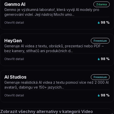
Genmo AI
Zdarma
Genmo je výzkumná laboratoř, která vyvíjí AI modely pro
generování videí. Její nástroj Mochi umo...
Otevřít detail
98
%
HeyGen
Freemium
Generuje AI videa z textu, obrázků, prezentací nebo PDF –
bez kamery, střihačů ani produkčních d...
Otevřít detail
98
%
AI Studios
Freemium
Generuje realistická AI videa z textu pomocí více než 2 000 AI
avatarů, dabingu ve 150+ jazycích...
Otevřít detail
98
%
Zobrazit všechny alternativy v kategorii
Video