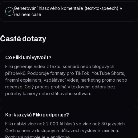
Generování hlasového komentáře (text-to-speech) v
reálném čase
Časté dotazy
Co Fliki umí vytvořit?
Fliki generuje videa z textu, scénářů nebo blogových
příspěvků. Podporuje formáty pro TikTok, YouTube Shorts,
firemní explainers, vzdělávací videa, marketing promo nebo
recenze. Celý proces probíhá v textovém editoru bez
potřeby kamery nebo střihového softwaru.
Kolik jazyků Fliki podporuje?
Fliki nabízí více než 2 000 AI hlasů ve více než 80 jazycích.
Čeština není v dostupných důkazech výslovně zmíněna.
Rozhraní nástroje je v angličtině.