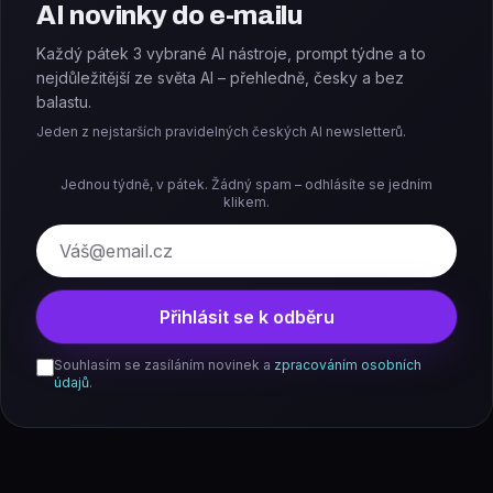
AI novinky do e-mailu
Každý pátek 3 vybrané AI nástroje, prompt týdne a to
nejdůležitější ze světa AI – přehledně, česky a bez
balastu.
Jeden z nejstarších pravidelných českých AI newsletterů.
Jednou týdně, v pátek. Žádný spam – odhlásíte se jedním
klikem.
E-mail
Přihlásit se k odběru
Souhlasím se zasíláním novinek a
zpracováním osobních
údajů
.