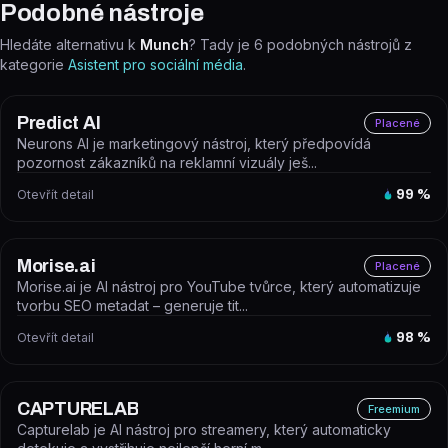
Podobné nástroje
Hledáte alternativu k
Munch
? Tady je
6
podobných nástrojů z
kategorie
Asistent pro sociální média
.
Predict AI
Placené
Neurons AI je marketingový nástroj, který předpovídá
pozornost zákazníků na reklamní vizuály ješ...
Otevřít detail
99
%
Morise.ai
Placené
Morise.ai je AI nástroj pro YouTube tvůrce, který automatizuje
tvorbu SEO metadat – generuje tit...
Otevřít detail
98
%
CAPTURELAB
Freemium
Capturelab je AI nástroj pro streamery, který automaticky