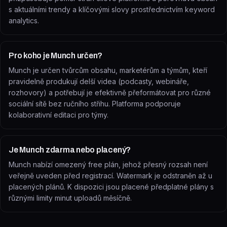
s aktuálními trendy a klíčovými slovy prostřednictvím keyword
analytics.
Pro koho je Munch určen?
Munch je určen tvůrcům obsahu, marketérům a týmům, kteří
pravidelně produkují delší videa (podcasty, webináře,
rozhovory) a potřebují je efektivně přeformátovat pro různé
sociální sítě bez ručního střihu. Platforma podporuje
kolaborativní editaci pro týmy.
Je Munch zdarma nebo placený?
Munch nabízí omezený free plán, jehož přesný rozsah není
veřejně uveden před registrací. Watermark je odstraněn až u
placených plánů. K dispozici jsou placené předplatné plány s
různými limity minut uploadů měsíčně.