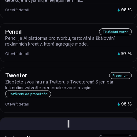
detekuje a vystřihuje nejlepší herní m...
Otevřít detail
98
%
Pencil
Zkušební verze
Pencil je AI platforma pro tvorbu, testování a škálování
reklamních kreativ, která agreguje mode...
Otevřít detail
97
%
Tweeter
Freemium
Zlepšete svou hru na Twitteru s Tweeterem! S jen pár
kliknutími vytvořte personalizované a zajím...
Rozšíření do prohlížeče
Otevřít detail
95
%
I