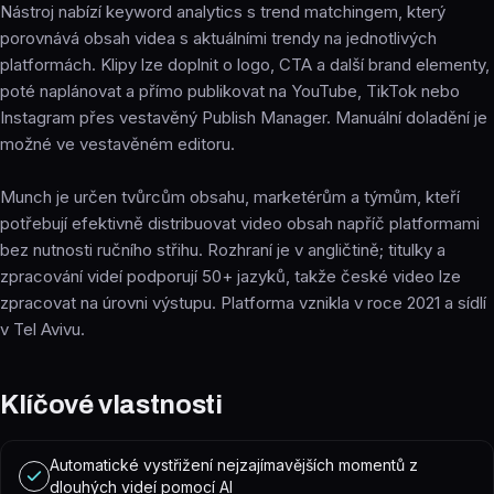
Nástroj nabízí keyword analytics s trend matchingem, který
porovnává obsah videa s aktuálními trendy na jednotlivých
platformách. Klipy lze doplnit o logo, CTA a další brand elementy,
poté naplánovat a přímo publikovat na YouTube, TikTok nebo
Instagram přes vestavěný Publish Manager. Manuální doladění je
možné ve vestavěném editoru.
Munch je určen tvůrcům obsahu, marketérům a týmům, kteří
potřebují efektivně distribuovat video obsah napříč platformami
bez nutnosti ručního střihu. Rozhraní je v angličtině; titulky a
zpracování videí podporují 50+ jazyků, takže české video lze
zpracovat na úrovni výstupu. Platforma vznikla v roce 2021 a sídlí
v Tel Avivu.
Klíčové vlastnosti
Automatické vystřižení nejzajímavějších momentů z
dlouhých videí pomocí AI