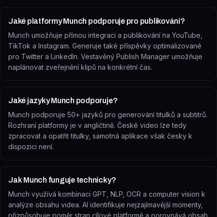
Jaké platformy Munch podporuje pro publikování?
Munch umožňuje přímou integraci a publikování na YouTube,
TikTok a Instagram. Generuje také příspěvky optimalizované
pro Twitter a LinkedIn. Vestavěný Publish Manager umožňuje
naplánovat zveřejnění klipů na konkrétní čas.
Jaké jazyky Munch podporuje?
Munch podporuje 50+ jazyků pro generování titulků a subtitrů.
Rozhraní platformy je v angličtině. České video lze tedy
zpracovat a opatřit titulky, samotná aplikace však česky k
dispozici není.
Jak Munch funguje technicky?
Munch využívá kombinaci GPT, NLP, OCR a computer vision k
analýze obsahu videa. AI identifikuje nejzajímavější momenty,
přizpůsobuje poměr stran cílové platformě a porovnává obsah