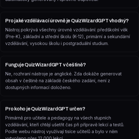
Pro jaké vzdělávací úrovně je QuizWizardGPT vhodný?
Nástroj pokrývá všechny úrovně vzdělávání: předškolní věk
(Pre-K), základní a střední školu (K-12), primární a sekundární
vzdělávání, vysokou školu i postgraduální studium.
Funguje QuizWizardGPT v češtině?
Ne, rozhraní nástroje je anglické. Zda dokáže generovat
obsah v češtině na základě českého zadání, není z
dostupných informací doloženo.
Pro koho je QuizWizardGPT určen?
Primárně pro učitele a pedagogy na všech stupních
vzdělávání, kteří chtějí ušetřit čas při přípravě lekcí a testů.
Podle webu nástroj využívají tisíce učitelů a bylo v něm
vytvořeno přes 12 000 lekcí.