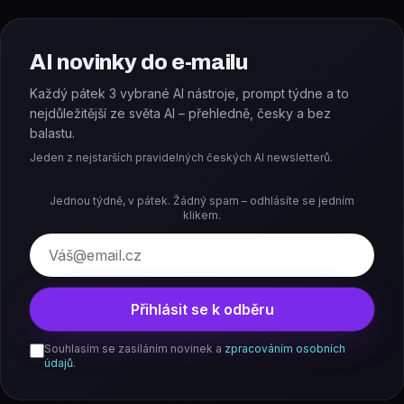
AI novinky do e-mailu
Každý pátek 3 vybrané AI nástroje, prompt týdne a to
nejdůležitější ze světa AI – přehledně, česky a bez
balastu.
Jeden z nejstarších pravidelných českých AI newsletterů.
Jednou týdně, v pátek. Žádný spam – odhlásíte se jedním
klikem.
E-mail
Přihlásit se k odběru
Souhlasím se zasíláním novinek a
zpracováním osobních
údajů
.