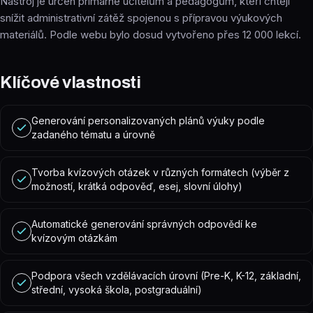
Nástroj je určen primárně učitelům a pedagogům, kteří chtějí
snížit administrativní zátěž spojenou s přípravou výukových
materiálů. Podle webu bylo dosud vytvořeno přes 12 000 lekcí.
Klíčové vlastnosti
Generování personalizovaných plánů výuky podle
zadaného tématu a úrovně
Tvorba kvízových otázek v různých formátech (výběr z
možností, krátká odpověď, esej, slovní úlohy)
Automatické generování správných odpovědí ke
kvízovým otázkám
Podpora všech vzdělávacích úrovní (Pre-K, K-12, základní,
střední, vysoká škola, postgraduální)