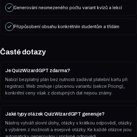
Generování neomezeného počtu variant kvízů a lekcí
Přizpůsobení obsahu konkrétním studentům a třídám
Časté dotazy
Je QuizWizardGPT zdarma?
Nabízí bezplatný plán bez nutnosti zadávat platební kartu při
registraci. Web zmiňuje i placenou variantu (sekce Pricing),
konkrétní ceny však z dostupných dat nejsou známy.
Jaké typy otázek QuizWizardGPT generuje?
Nástroj vytváří slovní úlohy, otázky s krátkou odpovědí, otázky
s výběrem z možností a esejové otázky. Ke každé otázce jsou
automaticky generovány i správné odpovědi.