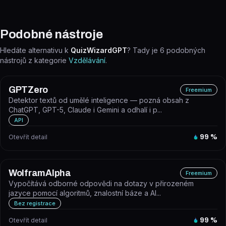
Podobné nástroje
Hledáte alternativu k
QuizWizardGPT
? Tady je
6
podobných
nástrojů z kategorie
Vzdělávání
.
GPTZero
Freemium
Detektor textů od umělé inteligence — pozná obsah z
ChatGPT, GPT-5, Claude i Gemini a odhalí i p...
API
Otevřít detail
99
%
WolframAlpha
Freemium
Vypočítává odborné odpovědi na dotazy v přirozeném
jazyce pomocí algoritmů, znalostní báze a AI...
Bez registrace
Otevřít detail
99
%