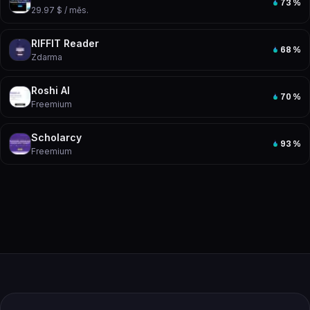
73
%
29.97 $ / měs.
RIFFIT Reader
68
%
Zdarma
Roshi AI
70
%
Freemium
Scholarcy
93
%
Freemium