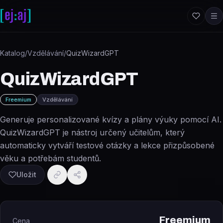
Přeskočit na obsah
Katalog
/
Vzdělávání
/
QuizWizardGPT
QuizWizardGPT
Freemium
Vzdělávání
Generuje personalizované kvízy a plány výuky pomocí AI.
QuizWizardGPT je nástroj určený učitelům, který
automaticky vytváří testové otázky a lekce přizpůsobené
věku a potřebám studentů.
Uložit
Freemium
Cena