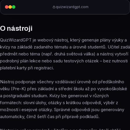
quizwizardgpt.com
O nástroji
QuizWizardGPT je webový nástroj, který generuje plány výuky a
kvízy na základě zadaného tématu a úrovně studentů. Učitel zadá
předmět nebo téma (např. druhá světová válka) a nástroj vytvoří
podrobný plán lekce nebo sadu testových otázek – bez nutnosti
platební karty při registraci.
Nástroj podporuje všechny vzdělávací úrovně od předškolního
věku (Pre-K) přes základní a střední školu až po vysokoškolské
a postgraduální studium. Kvízy lze generovat v různých
formátech: slovní úlohy, otázky s krátkou odpovědí, výběr z
možností i esejové otázky. Správné odpovědi jsou generovány
automaticky, čímž šetří čas při přípravě podkladů.