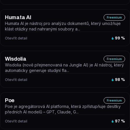
Humata AI
Freemium
Humata AI je nástroj pro analýzu dokumentů, který umožňuje
klást otázky nad nahranými soubory a...
Otevřít detail
99
%
Wisdolia
Freemium
Wisdolia (nově přejmenovaná na Jungle AI) je AI nástroj, který
automaticky generuje studijní fla...
Otevřít detail
98
%
Poe
Freemium
Poe je agregátorová AI platforma, která zpřístupňuje desítky
předních AI modelů – GPT, Claude, G...
Otevřít detail
97
%