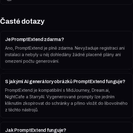
Časté dotazy
Je PromptExtend zdarma?
Ano, PromptExtend je plně zdarma. Nevyžaduje registraci ani
instalaci a nebyly u něj dohledány žádné placené plány ani
omezení počtu generování.
S jakými AI generátory obrázků PromptExtend funguje?
PromptExtend je kompatibilní s MidJourney, Dream.ai,
NightCafe a StarryAI. Vygenerované prompty lze jedním
kliknutím zkopírovat do schránky a přímo vložit do libovolného
z těchto nástrojů.
Jak PromptExtend funguje?