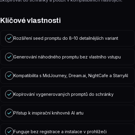
Klíčové vlastnosti
Rozšíření seed promptu do 8–10 detailnějších variant
Generování náhodného promptu bez vlastního vstupu
Kompatibilita s MidJourney, Dream.ai, NightCafe a StarryAI
Kopírování vygenerovaných promptů do schránky
Přístup k inspirační knihovně AI artu
Funguje bez registrace a instalace v prohlížeči