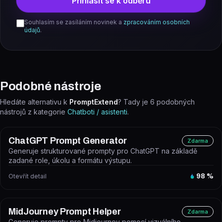
Přihlásit se k odběru
Souhlasím se zasíláním novinek a
zpracováním osobních
údajů
.
Podobné nástroje
Hledáte alternativu k
PromptExtend
? Tady je
6
podobných
nástrojů z kategorie
Chatboti / asistenti
.
ChatGPT Prompt Generator
Zdarma
Generuje strukturované prompty pro ChatGPT na základě
zadané role, úkolu a formátu výstupu.
Otevřít detail
98
%
MidJourney Prompt Helper
Zdarma
Generuje prompty pro Midjourney pomocí vizuálního