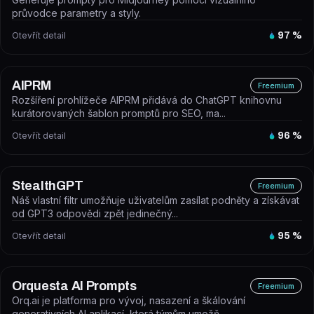
průvodce parametry a styly.
Otevřít detail
97
%
AIPRM
Freemium
Rozšíření prohlížeče AIPRM přidává do ChatGPT knihovnu
kurátorovaných šablon promptů pro SEO, ma...
Otevřít detail
96
%
StealthGPT
Freemium
Náš vlastní filtr umožňuje uživatelům zasílat podněty a získávat
od GPT3 odpovědi zpět jedinečný...
Otevřít detail
95
%
Orquesta AI Prompts
Freemium
Orq.ai je platforma pro vývoj, nasazení a škálování
generativních AI aplikací, která týmům umožň...