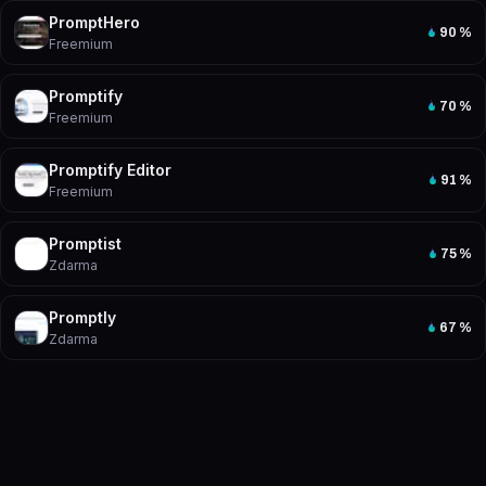
PromptHero
90
%
Freemium
Promptify
70
%
Freemium
Promptify Editor
91
%
Freemium
Promptist
75
%
Zdarma
Promptly
67
%
Zdarma