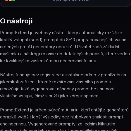
O nástroji
PromptExtend je webový nástroj, který automaticky rozšiřuje
krátký vstupní (seed) prompt do 8–10 propracovanějších variant
určených pro AI generátory obrázků. Uživatel zadá základní
myšlenku a nástroj ji rozvine do detailnějších popisů, které vedou
ke kvalitnějším výsledkům při generování AI artu.
Nástroj funguje bez registrace a instalace přímo v prohlížeči na
jakémkoli zařízení. Kromě rozšiřování vlastního promptu
umožňuje také vygenerovat náhodný prompt bez nutnosti
vlastního vstupu, čímž slouží i jako zdroj inspirace.
PromptExtend je určen tvůrcům AI artu, kteří chtějí z generátorů
obrázků vytěžit lepší výsledky bez hlubokých znalostí prompt
engineeringu. Vygenerované prompty lze jedním kliknutím
zkopírovat do schránky a použít v kompatibilních nástrojích.