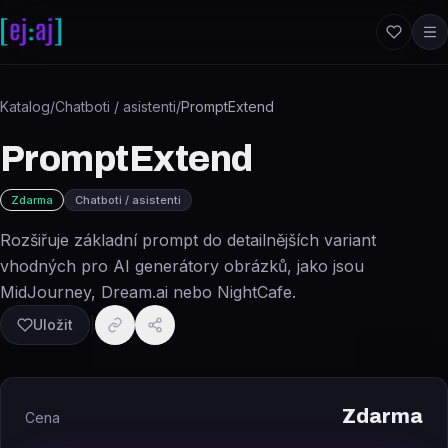
Přeskočit na obsah
Katalog
/
Chatboti / asistenti
/
PromptExtend
PromptExtend
Zdarma
Chatboti / asistenti
Rozšiřuje základní prompt do detailnějších variant
vhodných pro AI generátory obrázků, jako jsou
MidJourney, Dream.ai nebo NightCafe.
Uložit
Zdarma
Cena