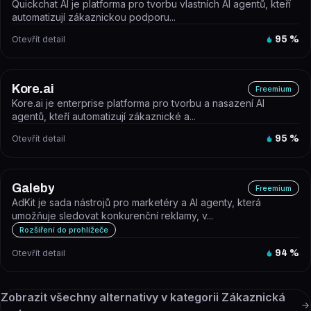
Quickchat AI je platforma pro tvorbu vlastních AI agentů, kteří
automatizují zákaznickou podporu...
Otevřít detail
95
%
Kore.ai
Freemium
Kore.ai je enterprise platforma pro tvorbu a nasazení AI
agentů, kteří automatizují zákaznické a...
Otevřít detail
95
%
Galeby
Freemium
AdKit je sada nástrojů pro marketéry a AI agenty, která
umožňuje sledovat konkurenční reklamy, v...
Rozšíření do prohlížeče
Otevřít detail
94
%
Zobrazit všechny alternativy v kategorii
Zákaznická