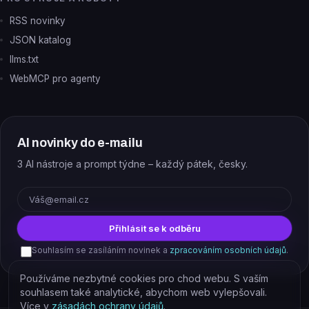
RSS novinky
JSON katalog
llms.txt
WebMCP pro agenty
AI novinky do e-mailu
3 AI nástroje a prompt týdne – každý pátek, česky.
E-mail
Přihlásit se k odběru
Souhlasím se zasíláním novinek a
zpracováním osobních údajů
.
Používáme nezbytné cookies pro chod webu. S vaším
souhlasem také analytické, abychom web vylepšovali.
Více v
zásadách ochrany údajů
.