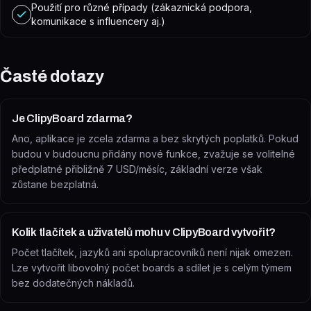
Použití pro různé případy (zákaznická podpora,
komunikace s influencery aj.)
Časté dotazy
Je ClipyBoard zdarma?
Ano, aplikace je zcela zdarma a bez skrytých poplatků. Pokud
budou v budoucnu přidány nové funkce, zvažuje se volitelné
předplatné přibližně 7 USD/měsíc, základní verze však
zůstane bezplatná.
Kolik tlačítek a uživatelů mohu v ClipyBoard vytvořit?
Počet tlačítek, jazyků ani spolupracovníků není nijak omezen.
Lze vytvořit libovolný počet boards a sdílet je s celým týmem
bez dodatečných nákladů.