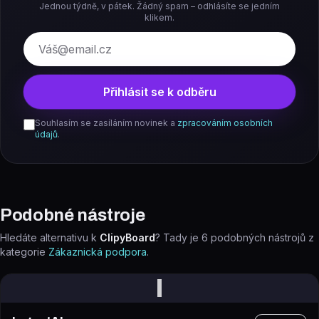
Jednou týdně, v pátek. Žádný spam – odhlásíte se jedním
klikem.
E-mail
Přihlásit se k odběru
Souhlasím se zasíláním novinek a
zpracováním osobních
údajů
.
Podobné nástroje
Hledáte alternativu k
ClipyBoard
? Tady je
6
podobných nástrojů z
kategorie
Zákaznická podpora
.
I