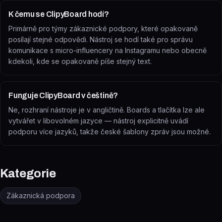
K čemu se ClipyBoard hodí?
Primárně pro týmy zákaznické podpory, které opakovaně
posílají stejné odpovědi. Nástroj se hodí také pro správu
komunikace s micro-influencery na Instagramu nebo obecně
kdekoli, kde se opakovaně píše stejný text.
Funguje ClipyBoard v češtině?
Ne, rozhraní nástroje je v angličtině. Boards a tlačítka lze ale
vytvářet v libovolném jazyce — nástroj explicitně uvádí
podporu více jazyků, takže české šablony zpráv jsou možné.
Kategorie
Zákaznická podpora