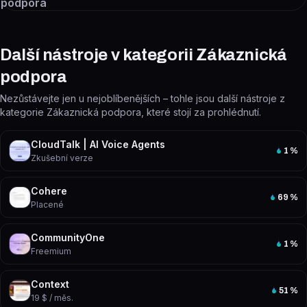
podpora
Další nástroje v kategorii Zákaznická
podpora
Nezůstávejte jen u nejoblíbenějších – tohle jsou další nástroje z
kategorie Zákaznická podpora, které stojí za prohlédnutí.
CloudTalk | AI Voice Agents
1
%
Zkušební verze
Cohere
69
%
Placené
CommunityOne
1
%
Freemium
Context
51
%
19 $ / měs.