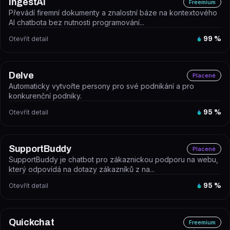
IngestAI
Freemium
Převádí firemní dokumenty a znalostní báze na kontextového
AI chatbota bez nutnosti programování...
Otevřít detail
99
%
Delve
Placené
Automaticky vytvořte persony pro své podnikání a pro
konkurenční podniky.
Otevřít detail
95
%
SupportBuddy
Placené
SupportBuddy je chatbot pro zákaznickou podporu na webu,
který odpovídá na dotazy zákazníků z na...
Otevřít detail
95
%
Quickchat
Freemium