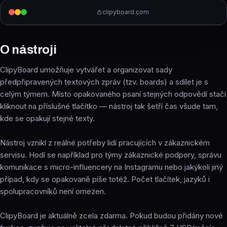
clipyboard.com
O nástroji
ClipyBoard umožňuje vytvářet a organizovat sady
předpřipravených textových zpráv (tzv. boards) a sdílet je s
celým týmem. Místo opakovaného psaní stejných odpovědí stačí
kliknout na příslušné tlačítko — nástroj tak šetří čas všude tam,
kde se opakují stejné texty.
Nástroj vznikl z reálné potřeby lidí pracujících v zákaznickém
servisu. Hodí se například pro týmy zákaznické podpory, správu
komunikace s micro-influencery na Instagramu nebo jakýkoli jiný
případ, kdy se opakovaně píše totéž. Počet tlačítek, jazyků i
spolupracovníků není omezen.
ClipyBoard je aktuálně zcela zdarma. Pokud budou přidány nové