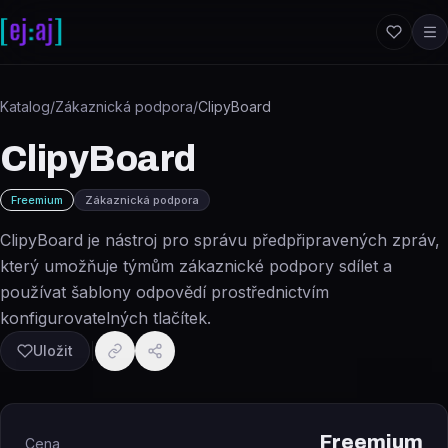
Přeskočit na obsah
Katalog
/
Zákaznická podpora
/
ClipyBoard
ClipyBoard
Freemium
Zákaznická podpora
ClipyBoard je nástroj pro správu předpřipravených zpráv,
který umožňuje týmům zákaznické podpory sdílet a
používat šablony odpovědí prostřednictvím
konfigurovatelných tlačítek.
Uložit
Freemium
Cena