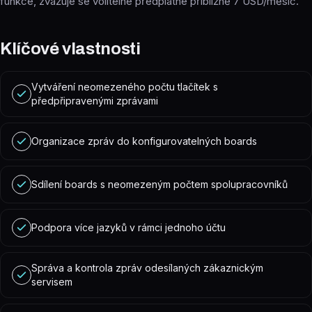
funkce, zvažuje se volitelné předplatné přibližně 7 USD/měsíc.
Klíčové vlastnosti
Vytváření neomezeného počtu tlačítek s
předpřipravenými zprávami
Organizace zpráv do konfigurovatelných boards
Sdílení boards s neomezeným počtem spolupracovníků
Podpora více jazyků v rámci jednoho účtu
Správa a kontrola zpráv odesílaných zákaznickým
servisem