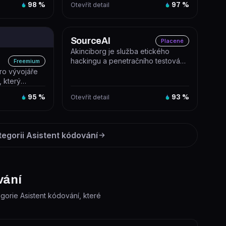
98
%
Otevřít detail
97
%
cloudové agenty...
SourceAI
Placené
Akinciborg je služba etického
hackingu a penetračního testování
Freemium
webových aplikací, API a cloudov...
pro vývojáře
, který
t, refakt...
95
%
Otevřít detail
93
%
tegorii
Asistent kódování
vání
egorie Asistent kódování, které