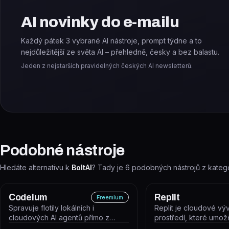
AI novinky do e-mailu
Každý pátek 3 vybrané AI nástroje, prompt týdne a to
nejdůležitější ze světa AI – přehledně, česky a bez balastu.
Jeden z nejstarších pravidelných českých AI newsletterů.
Podobné nástroje
Hledáte alternativu k
BoltAI
? Tady je
6
podobných nástrojů z kateg
Codeium
Replit
Freemium
Spravuje flotily lokálních i
Replit je cloudové vý
cloudových AI agentů přímo z
prostředí, které umož
editoru.
spouštět a nasazovat 