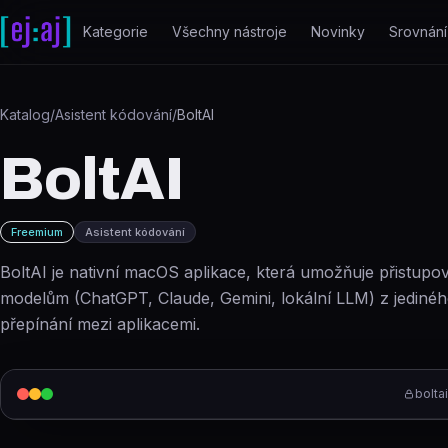
Přeskočit na obsah
Kategorie
Všechny nástroje
Novinky
Srovnání
Katalog
/
Asistent kódování
/
BoltAI
BoltAI
Freemium
Asistent kódování
BoltAI je nativní macOS aplikace, která umožňuje přistupo
modelům (ChatGPT, Claude, Gemini, lokální LLM) z jediné
přepínání mezi aplikacemi.
bolta