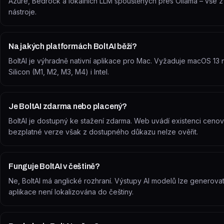
Azure, Bedrock a lokálních LLM spouštěných přes Ollama – vše z 
nástroje.
Na jakých platformách BoltAI běží?
BoltAI je výhradně nativní aplikace pro Mac. Vyžaduje macOS 13 
Silicon (M1, M2, M3, M4) i Intel.
Je BoltAI zdarma nebo placený?
BoltAI je dostupný ke stažení zdarma. Web uvádí existenci cenový
bezplatné verze však z dostupného důkazu nelze ověřit.
Funguje BoltAI v češtině?
Ne, BoltAI má anglické rozhraní. Výstupy AI modelů lze generova
aplikace není lokalizována do češtiny.