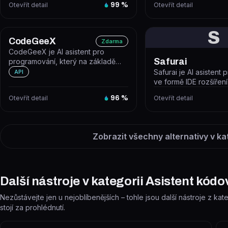
Otevřít detail
99
%
Otevřít detail
weby...
S
CodeGeeX
Zdarma
CodeGeeX je AI asistent pro
Safurai
programování, který na základě
textového dotazu generuje
Safurai je AI asistent 
API
spustitelný...
ve formě IDE rozšíření
pomáhá psát, debugova
Otevřít detail
96
%
Otevřít detail
Zobrazit všechny alternativy v ka
Další nástroje v kategorii Asistent kódo
Nezůstávejte jen u nejoblíbenějších – tohle jsou další nástroje z kat
stojí za prohlédnutí.