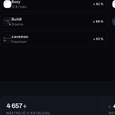
Boxy
61
%
12 $ / měs.
Buildt
68
%
Zdarma
caveman
53
%
Freemium
4 657
+
NÁSTROJŮ V KATALOGU
NO