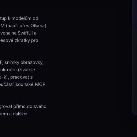
ístup k modelům od
LM (např. přes Ollama)
vena na SwiftUI a
vesové zkratky pro
F, snímky obrazovky,
ročilí uživatelé
p-k), pracovat s
Součástí jsou také MCP
tegrovat přímo do svého
čem a dalšími