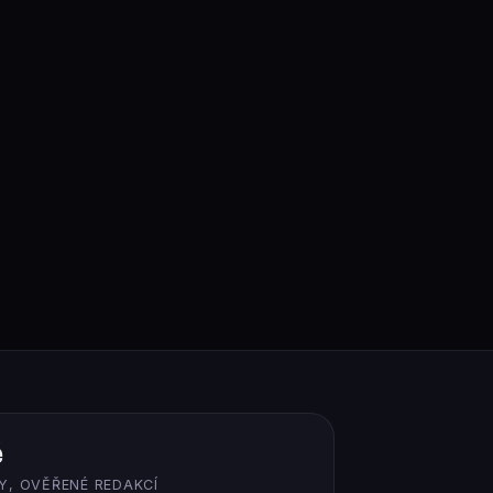
ě
Y, OVĚŘENÉ REDAKCÍ