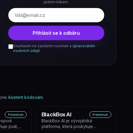
jedním klikem.
E-mail
Přihlásit se k odběru
Souhlasím se zasíláním novinek a
zpracováním
osobních údajů
.
orie
Asistent kódování
.
BlackBox AI
Freemium
Freemium
vojové
BlackBox AI je vývojářská
ňuje psát,
platforma, která poskytuje
aplikace a
inference API, CLI nástroj,