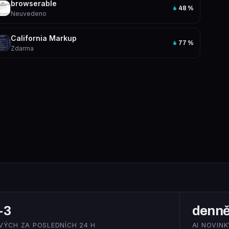
browserable
48
%
Neuvedeno
California Markup
77
%
Zdarma
+3
denn
VÝCH ZA POSLEDNÍCH 24 H
AI NOVINK