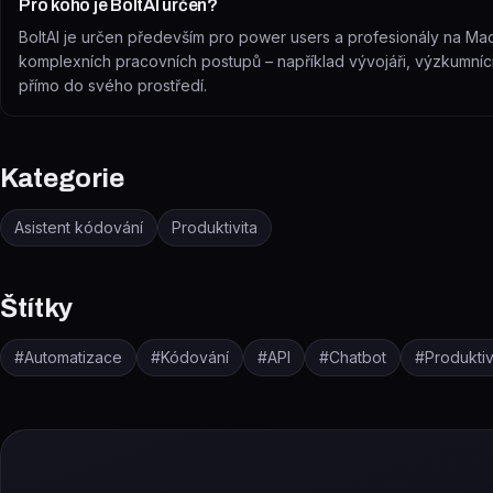
Pro koho je BoltAI určen?
BoltAI je určen především pro power users a profesionály na Macu
komplexních pracovních postupů – například vývojáři, výzkumníci 
přímo do svého prostředí.
Kategorie
Asistent kódování
Produktivita
Štítky
#
Automatizace
#
Kódování
#
API
#
Chatbot
#
Produktiv