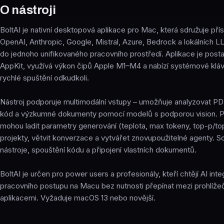
O nástroji
BoltAI je nativní desktopová aplikace pro Mac, která sdružuje př
OpenAI, Anthropic, Google, Mistral, Azure, Bedrock a lokálních L
do jednoho unifikovaného pracovního prostředí. Aplikace je posta
AppKit, využívá výkon čipů Apple M1–M4 a nabízí systémové klá
rychlé spuštění odkudkoli.
Nástroj podporuje multimodální vstupy – umožňuje analyzovat PD
kód a výzkumné dokumenty pomocí modelů s podporou vision. Pok
mohou ladit parametry generování (teplota, max tokeny, top-p/to
projekty, větvit konverzace a vytvářet znovupoužitelné agenty. 
nástroje, spouštění kódu a připojení vlastních dokumentů.
BoltAI je určen pro power users a profesionály, kteří chtějí AI in
pracovního postupu na Macu bez nutnosti přepínat mezi prohlíže
aplikacemi. Vyžaduje macOS 13 nebo novější.