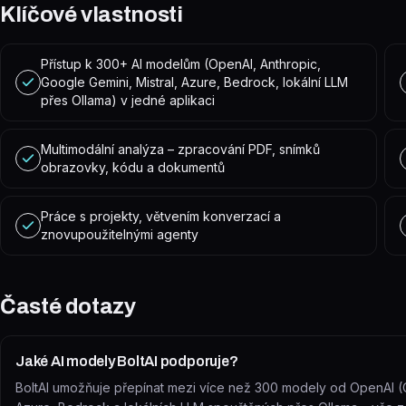
Klíčové vlastnosti
Přístup k 300+ AI modelům (OpenAI, Anthropic,
Google Gemini, Mistral, Azure, Bedrock, lokální LLM
přes Ollama) v jedné aplikaci
Multimodální analýza – zpracování PDF, snímků
obrazovky, kódu a dokumentů
Práce s projekty, větvením konverzací a
znovupoužitelnými agenty
Časté dotazy
Jaké AI modely BoltAI podporuje?
BoltAI umožňuje přepínat mezi více než 300 modely od OpenAI (C