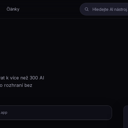
Články
vat k více než 300 AI
ho rozhraní bez
i.app