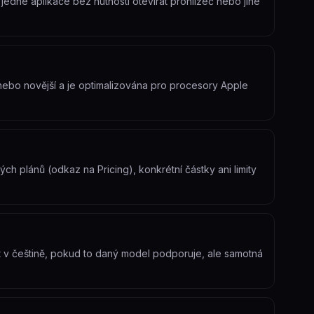
jedné aplikace bez nutnosti otevírat prohlížeč nebo jiné
nebo novější a je optimalizována pro procesory Apple
ch plánů (odkaz na Pricing), konkrétní částky ani limity
t v češtině, pokud to daný model podporuje, ale samotná