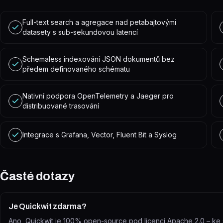
Full-text search a agregace nad petabajtovými
datasety s sub-sekundovou latencí
Schemaless indexování JSON dokumentů bez
předem definovaného schématu
Nativní podpora OpenTelemetry a Jaeger pro
distribuované trasování
Integrace s Grafana, Vector, Fluent Bit a Syslog
Časté dotazy
Je Quickwit zdarma?
Ano, Quickwit je 100% open-source pod licencí Apache 2.0 – ke s