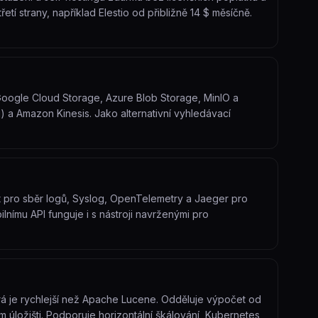
í strany, například Elestio od přibližně 14 $ měsíčně.
Google Cloud Storage, Azure Blob Storage, MinIO a
 a Amazon Kinesis. Jako alternativní vyhledávací
Bit pro sběr logů, Syslog, OpenTelemetry a Jaeger pro
lnímu API funguje i s nástroji navrženými pro
erá je rychlejší než Apache Lucene. Odděluje výpočet od
m úložišti. Podporuje horizontální škálování, Kubernetes