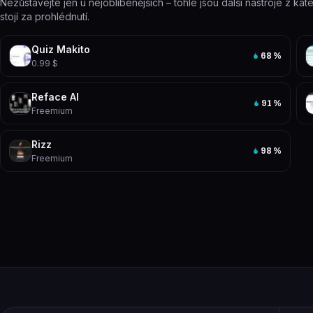
Nezůstávejte jen u nejoblíbenějších – tohle jsou další nástroje z ka
stojí za prohlédnutí.
Quiz Makito
68
%
0.99 $
Reface AI
91
%
Freemium
Rizz
98
%
Freemium