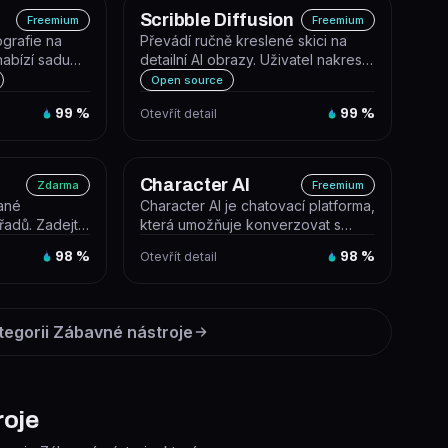
Scribble Diffusion
Freemium
Freemium
ografie na
Převádí ručně kreslené skici na
nabízí sadu
detailní AI obrazy. Uživatel nakreslí
arých sním...
skicu v prohlížeči nebo na...
Open source
99
%
Otevřít detail
99
%
Character AI
Zdarma
Freemium
vané
Character AI je chatovací platforma,
řadů. Zadejte
která umožňuje konverzovat s
dů, které
miliony AI postav vytvořených...
98
%
Otevřít detail
98
%
tegorii
Zábavné nástroje
roje