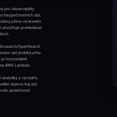
ný pro observability
ýzu bezpečnostních dat.
uloženy přímo na levném
ož umožňuje prohledávat
dech.
sticsearch/OpenSearch
estion dat probíhá přes
je horizontálně
í na AWS Lambda.
analytiky a vývojáře,
 velké objemy log dat.
zován společností