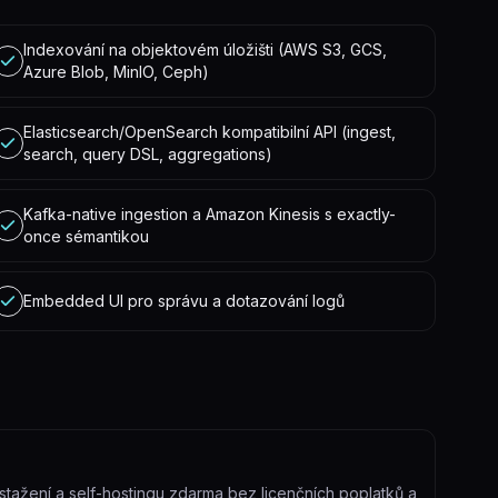
Indexování na objektovém úložišti (AWS S3, GCS,
Azure Blob, MinIO, Ceph)
Elasticsearch/OpenSearch kompatibilní API (ingest,
search, query DSL, aggregations)
Kafka-native ingestion a Amazon Kinesis s exactly-
once sémantikou
Embedded UI pro správu a dotazování logů
tažení a self-hostingu zdarma bez licenčních poplatků a