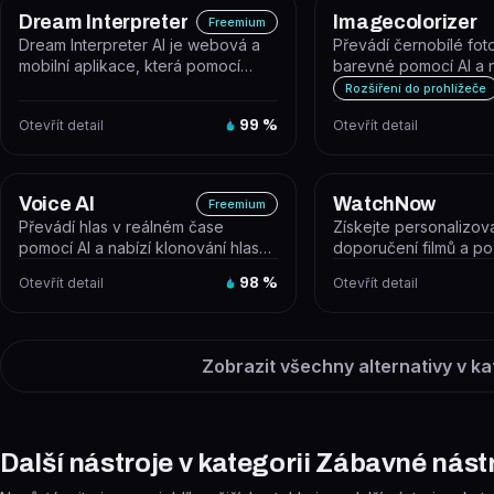
Dream Interpreter
Imagecolorizer
Freemium
Dream Interpreter AI je webová a
Převádí černobílé fot
mobilní aplikace, která pomocí
barevné pomocí AI a 
umělé inteligence analyzuje a vy...
nástrojů pro obnovu st
Rozšíření do prohlížeče
Otevřít detail
99
%
Otevřít detail
Voice AI
WatchNow
Freemium
Převádí hlas v reálném čase
Získejte personalizo
pomocí AI a nabízí klonování hlasu,
doporučení filmů a po
text-to-speech a hlasové agenty...
názvy filmů nebo pořa
Otevřít detail
98
%
Otevřít detail
jste...
Zobrazit všechny alternativy v ka
Další nástroje v kategorii Zábavné nást