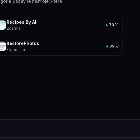
tegorie Zábavné nástroje, které
Recipes By AI
73
%
Zdarma
RestorePhotos
95
%
Freemium