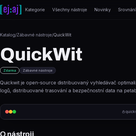
Přeskočit na obsah
Kategorie
Všechny nástroje
Novinky
Srovnání
Katalog
/
Zábavné nástroje
/
QuickWit
QuickWit
Zdarma
Zábavné nástroje
Quickwit je open-source distribuovaný vyhledávač optimal
logů, distribuované trasování a bezpečnostní data na peta
quickw
O nástroji