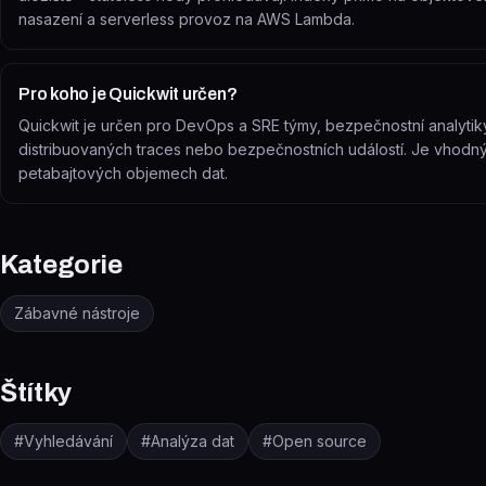
nasazení a serverless provoz na AWS Lambda.
Pro koho je Quickwit určen?
Quickwit je určen pro DevOps a SRE týmy, bezpečnostní analytiky
distribuovaných traces nebo bezpečnostních událostí. Je vhodný j
petabajtových objemech dat.
Kategorie
Zábavné nástroje
Štítky
#
Vyhledávání
#
Analýza dat
#
Open source