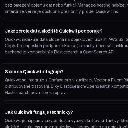
bez omezení objemu dat nebo funkcí. Managed hosting nabízejí třet
Enterprise verze je dostupná přes přímý prodej Quickwit Inc.
Jaké zdroje dat a úložiště Quickwit podporuje?
Quickwit indexuje data uložená na objektovém úložišti AWS S3, 
Ceph. Pro ingestion podporuje Kafka (s exactly-once sémantikou)
backend je kompatibilní s Elasticsearch a OpenSearch API.
S čím se Quickwit integruje?
Quickwit se integruje s Grafana pro vizualizaci, Vector a Fluent 
distribuované trasování. Díky Elasticsearch/OpenSearch kompatibi
Elasticsearch bez nutnosti úprav.
Jak Quickwit funguje technicky?
Quickwit je napsán v jazyce Rust a využívá knihovnu Tantivy, kt
úložiště – stateless nody prohledávají indexy přímo na objektové