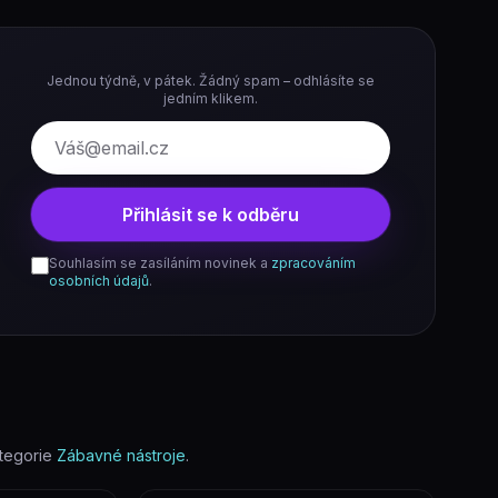
Jednou týdně, v pátek. Žádný spam – odhlásíte se
jedním klikem.
E-mail
Přihlásit se k odběru
Souhlasím se zasíláním novinek a
zpracováním
osobních údajů
.
tegorie
Zábavné nástroje
.