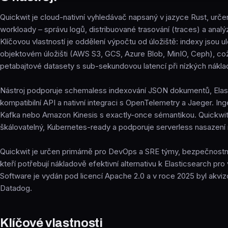
Quickwit je cloud-nativní vyhledávač napsaný v jazyce Rust, urče
workloady – správu logů, distribuované trasování (traces) a anal
Klíčovou vlastností je oddělení výpočtu od úložiště: indexy jsou 
objektovém úložišti (AWS S3, GCS, Azure Blob, MinIO, Ceph), c
petabajtové datasety s sub-sekundovou latencí při nízkých nákla
Nástroj podporuje schemaless indexování JSON dokumentů, Ela
kompatibilní API a nativní integraci s OpenTelemetry a Jaeger. Ing
Kafka nebo Amazon Kinesis s exactly-once sémantikou. Quickwit 
škálovatelný, Kubernetes-ready a podporuje serverless nasazen
Quickwit je určen primárně pro DevOps a SRE týmy, bezpečnostní 
kteří potřebují nákladově efektivní alternativu k Elasticsearch pro
Software je vydán pod licencí Apache 2.0 a v roce 2025 byl akvi
Datadog.
Klíčové vlastnosti