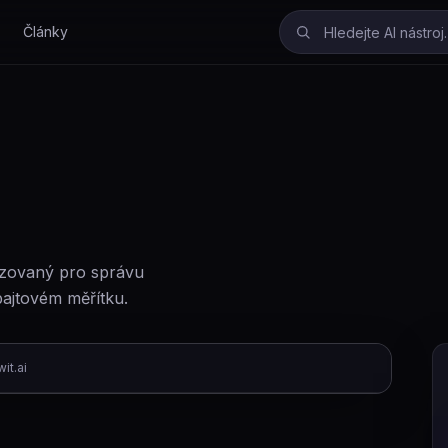
Články
izovaný pro správu
bajtovém měřítku.
it.ai