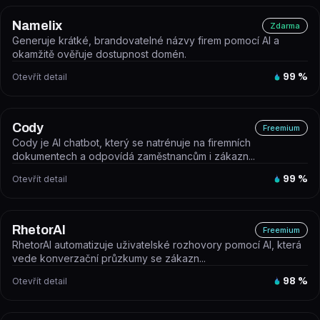
Namelix
Zdarma
Generuje krátké, brandovatelné názvy firem pomocí AI a
okamžitě ověřuje dostupnost domén.
Otevřít detail
99
%
Cody
Freemium
Cody je AI chatbot, který se natrénuje na firemních
dokumentech a odpovídá zaměstnancům i zákazn...
Otevřít detail
99
%
RhetorAI
Freemium
RhetorAI automatizuje uživatelské rozhovory pomocí AI, která
vede konverzační průzkumy se zákazn...
Otevřít detail
98
%