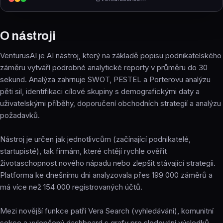
O nástroji
VenturusAI je AI nástroj, který na základě popisu podnikatelského
záměru vytváří podrobné analytické reporty v průměru do 30
sekund. Analýza zahrnuje SWOT, PESTEL a Porterovu analýzu
pěti sil, identifikaci cílové skupiny s demografickými daty a
uživatelskými příběhy, doporučení obchodních strategií a analýzu
požadavků.
Nástroj je určen jak jednotlivcům (začínající podnikatelé,
startupisté), tak firmám, které chtějí rychle ověřit
životaschopnost nového nápadu nebo zlepšit stávající strategii.
Platforma ke dnešnímu dni analyzovala přes 199 000 záměrů a
má více než 154 000 registrovaných účtů.
Mezi novější funkce patří Vera Search (vyhledávání), komunitní
sekce a vylepšený dashboard s grafy pro sledování výsledků