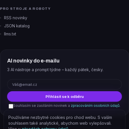
PRO STROJE A ROBOTY
RSS novinky
JSON katalog
llms.txt
AI novinky do e-mailu
3 AI nástroje a prompt týdne – každý pátek, česky.
E-mail
Přihlásit se k odběru
Souhlasím se zasíláním novinek a
zpracováním osobních údajů
.
Používáme nezbytné cookies pro chod webu. S vaším
souhlasem také analytické, abychom web vylepšovali.
Více v
zásadách ochrany údajů
.