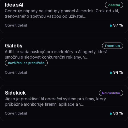
IdeasAI
Zdarma
Generuje nápady na startupy pomocí AI modelu Grok od xAI,
trénovaného zpětnou vazbou od uživatel...
Otevřít detail
97
%
Galeby
Freemium
AdKit je sada nástrojů pro marketéry a AI agenty, která
umožňuje sledovat konkurenční reklamy, v...
Rozšíření do prohlížeče
Otevřít detail
94
%
Sidekick
Neuvedeno
Jigso je proaktivní AI operační systém pro firmy, který
průběžně monitoruje firemní aplikace a v...
Otevřít detail
93
%