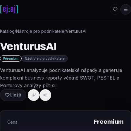
Přeskočit na obsah
Katalog
/
Nástroje pro podnikatele
/
VenturusAI
VenturusAI
Freemium
Nástroje pro podnikatele
VenturusAI analyzuje podnikatelské nápady a generuje
komplexní business reporty včetně SWOT, PESTEL a
Porterovy analýzy pěti sil.
Uložit
Freemium
Cena