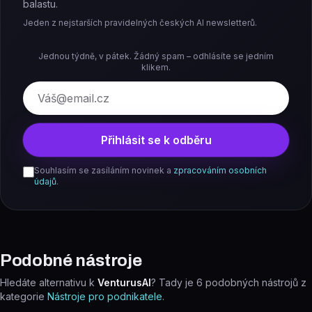
balastu.
Jeden z nejstarších pravidelných českých AI newsletterů.
Jednou týdně, v pátek. Žádný spam – odhlásíte se jedním
klikem.
E-mail
Přihlásit se k odběru
Souhlasím se zasíláním novinek a
zpracováním osobních
údajů
.
Podobné nástroje
Hledáte alternativu k
VenturusAI
? Tady je
6
podobných nástrojů z
kategorie
Nástroje pro podnikatele
.