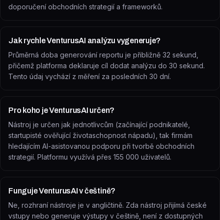
doporučení obchodních strategií a frameworků.
Jak rychle VenturusAI analýzu vygeneruje?
Průměrná doba generování reportu je přibližně 32 sekund,
přičemž platforma deklaruje cíl dodat analýzu do 30 sekund.
Tento údaj vychází z měření za posledních 30 dní.
Pro koho je VenturusAI určen?
Nástroj je určen jak jednotlivcům (začínající podnikatelé,
startupisté ověřující životaschopnost nápadu), tak firmám
hledajícím AI-asistovanou podporu při tvorbě obchodních
strategií. Platformu využívá přes 155 000 uživatelů.
Funguje VenturusAI v češtině?
Ne, rozhraní nástroje je v angličtině. Zda nástroj přijímá české
vstupy nebo generuje výstupy v češtině, není z dostupných