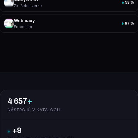
58
%
Zkušební verze
Webmaxy
67
%
Freemium
4 657
+
NÁSTROJŮ V KATALOGU
+9