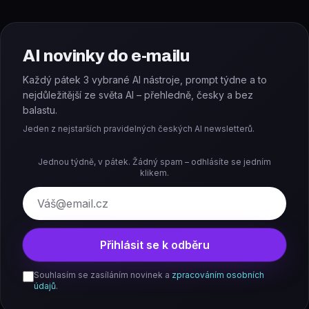
AI novinky do e-mailu
Každý pátek 3 vybrané AI nástroje, prompt týdne a to
nejdůležitější ze světa AI – přehledně, česky a bez
balastu.
Jeden z nejstarších pravidelných českých AI newsletterů.
Jednou týdně, v pátek. Žádný spam – odhlásíte se jedním
klikem.
E-mail
Přihlásit se k odběru
Souhlasím se zasíláním novinek a
zpracováním osobních
údajů
.