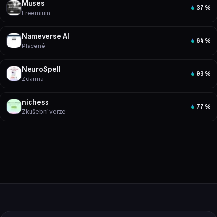
Muses
37
%
Freemium
Nameverse AI
64
%
Placené
NeuroSpell
93
%
Zdarma
nichess
77
%
Zkušební verze