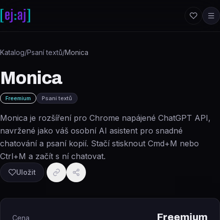
Přeskočit na obsah
Katalog
/
Psaní textů
/
Monica
Monica
Freemium
Psaní textů
Monica je rozšíření pro Chrome napájené ChatGPT API,
navržené jako váš osobní AI asistent pro snadné
chatování a psaní kopií. Stačí stisknout Cmd+M nebo
Ctrl+M a začít s ní chatovat.
Uložit
Freemium
Cena