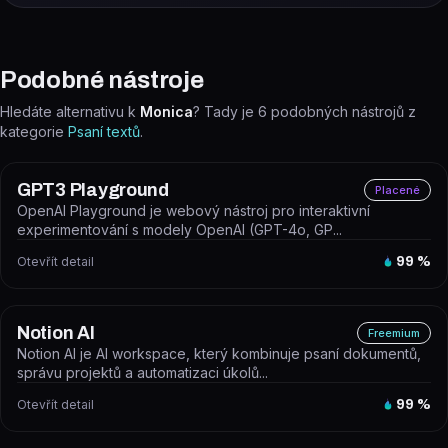
Podobné nástroje
Hledáte alternativu k
Monica
? Tady je
6
podobných nástrojů z
kategorie
Psaní textů
.
GPT3 Playground
Placené
OpenAI Playground je webový nástroj pro interaktivní
experimentování s modely OpenAI (GPT-4o, GP...
Otevřít detail
99
%
Notion AI
Freemium
Notion AI je AI workspace, který kombinuje psaní dokumentů,
správu projektů a automatizaci úkolů...
Otevřít detail
99
%