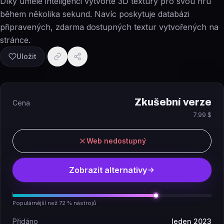
Díky umělé inteligenci vytvořte 3D textury pro svou hru
během několika sekund. Navíc poskytuje databázi
připravených, zdarma dostupných textur vytvořených na
stránce.
Uložit
Zkušební verze
Cena
7.99 $
Web nedostupný
Zobrazit alternativy
Populárnější než 72 % nástrojů
Přidáno
leden 2023