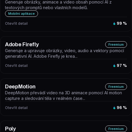
Generuje obrázky, animace a video obsah pomocí AI z
textových promptů nebo vlastních modelů.
Mobilní aplikace
Otevřít detail
99
%
Adobe Firefly
Freemium
Generuje a upravuje obrázky, video, audio a vektory pomocí
generativní AI. Adobe Firefly je krea...
Otevřít detail
97
%
DeepMotion
Freemium
DeepMotion převádí video na 3D animace pomocí AI motion
capture a sledování těla v reálném čase...
Otevřít detail
96
%
Poly
Freemium