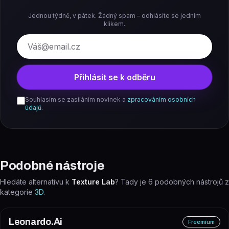
Jednou týdně, v pátek. Žádný spam – odhlásíte se jedním
klikem.
E-mail
Přihlásit se k odběru
Souhlasím se zasíláním novinek a
zpracováním osobních
údajů
.
Podobné nástroje
Hledáte alternativu k
Texture Lab
? Tady je
6
podobných nástrojů z
kategorie
3D
.
Leonardo.Ai
Freemium