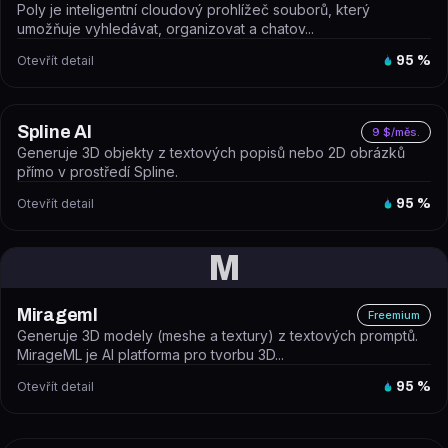
Poly je inteligentní cloudový prohlížeč souborů, který
umožňuje vyhledávat, organizovat a chatov...
Otevřít detail
95
%
Spline AI
9 $/měs.
Generuje 3D objekty z textových popisů nebo 2D obrázků
přímo v prostředí Spline.
Otevřít detail
95
%
M
Mirageml
Freemium
Generuje 3D modely (meshe a textury) z textových promptů.
MirageML je AI platforma pro tvorbu 3D...
Otevřít detail
95
%