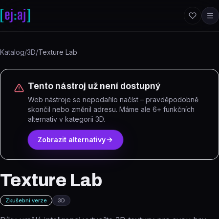
Přeskočit na obsah
Katalog
/
3D
/
Texture Lab
Tento nástroj už není dostupný
Web nástroje se nepodařilo načíst – pravděpodobně
skončil nebo změnil adresu.
Máme ale
6
+ funkčních
alternativ
v kategorii 3D
.
Zobrazit alternativy
Texture Lab
Zkušební verze
3D