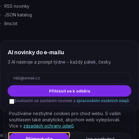
RSS novinky
JSON katalog
llms.txt
AI novinky do e-mailu
3 AI nástroje a prompt týdne – každý pátek, česky.
E-mail
Přihlásit se k odběru
Souhlasím se zasíláním novinek a
zpracováním osobních údajů
.
Používáme nezbytné cookies pro chod webu. S vaším
souhlasem také analytické, abychom web vylepšovali.
Více v
zásadách ochrany údajů
.
©
2026
EJAJ s.r.o. – všechna práva vyhrazena.
Přijmout vše
Jen nezbytné