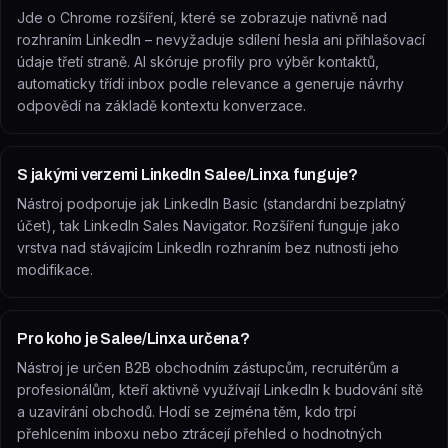
Jde o Chrome rozšíření, které se zobrazuje nativně nad
rozhraním LinkedIn – nevyžaduje sdílení hesla ani přihlašovací
údaje třetí straně. AI skóruje profily pro výběr kontaktů,
automaticky třídí inbox podle relevance a generuje návrhy
odpovědí na základě kontextu konverzace.
S jakými verzemi LinkedIn Salee/Linxa funguje?
Nástroj podporuje jak LinkedIn Basic (standardní bezplatný
účet), tak LinkedIn Sales Navigator. Rozšíření funguje jako
vrstva nad stávajícím LinkedIn rozhraním bez nutnosti jeho
modifikace.
Pro koho je Salee/Linxa určena?
Nástroj je určen B2B obchodním zástupcům, recruitérům a
profesionálům, kteří aktivně využívají LinkedIn k budování sítě
a uzavírání obchodů. Hodí se zejména těm, kdo trpí
přehlcením inboxu nebo ztrácejí přehled o hodnotných