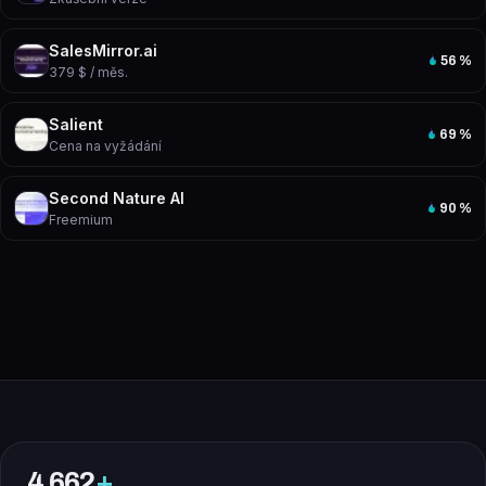
SalesMirror.ai
56
%
379 $ / měs.
Salient
69
%
Cena na vyžádání
Second Nature AI
90
%
Freemium
4 662
+