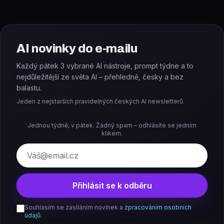
AI novinky do e-mailu
Každý pátek 3 vybrané AI nástroje, prompt týdne a to
nejdůležitější ze světa AI – přehledně, česky a bez
balastu.
Jeden z nejstarších pravidelných českých AI newsletterů.
Jednou týdně, v pátek. Žádný spam – odhlásíte se jedním
klikem.
E-mail
Přihlásit se k odběru
Souhlasím se zasíláním novinek a
zpracováním osobních
údajů
.