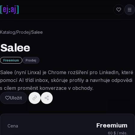
Přeskočit na obsah
Katalog
/
Prodej
/
Salee
Salee
Freemium
Prodej
Salee (nyní Linxa) je Chrome rozšíření pro LinkedIn, které
pomocí AI třídí inbox, skóruje profily a navrhuje odpovědi
s cílem proměnit konverzace v obchody.
Uložit
Freemium
Cena
60 $ / měs.