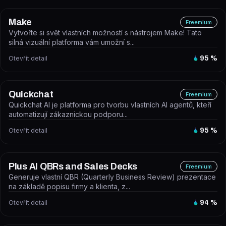
Make
Freemium
Vytvořte si svět vlastních možností s nástrojem Make! Tato
silná vizuální platforma vám umožní s...
Otevřít detail
95
%
Quickchat
Freemium
Quickchat AI je platforma pro tvorbu vlastních AI agentů, kteří
automatizují zákaznickou podporu...
Otevřít detail
95
%
Plus AI QBRs and Sales Decks
Freemium
Generuje vlastní QBR (Quarterly Business Review) prezentace
na základě popisu firmy a klienta, z...
Otevřít detail
94
%