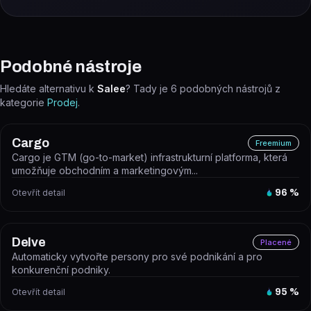
Podobné nástroje
Hledáte alternativu k
Salee
? Tady je
6
podobných nástrojů z
kategorie
Prodej
.
Cargo
Freemium
Cargo je GTM (go-to-market) infrastrukturní platforma, která
umožňuje obchodním a marketingovým...
Otevřít detail
96
%
Delve
Placené
Automaticky vytvořte persony pro své podnikání a pro
konkurenční podniky.
Otevřít detail
95
%