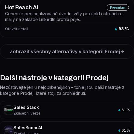
Hot Reach AI
Freemium
Generuje personalizované úvodní věty pro cold outreach e-
maily na základě LinkedIn profilů příje...
Otevřít detail
93
%
Zobrazit všechny alternativy v kategorii
Prodej
Další nástroje v kategorii Prodej
Nezůstávejte jen u nejoblíbenějších – tohle jsou další nástroje z
kategorie Prodej, které stojí za prohlédnutí.
Sales Stack
61
%
Zkušební verze
SalesBoom.AI
61
%
Zkušební verze