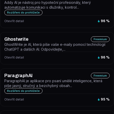
Addy AI je nástroj pro hypoteční profesionály, který
automatizuje komunikaci s dlužníky, kontrol...
Rozšíření do prohlížeče
Otevřít detail
96
%
Ghostwrite
Freemium
GhostWrite je AI, která píše vaše e-maily pomocí technologií
ChatGPT a dalších AI. Odpovídejte,...
Otevřít detail
96
%
ParagraphAI
Freemium
ParagraphAI je aplikace pro psaní umělé inteligence, která
píše jasný, stručný a bezchybný obsah...
Rozšíření do prohlížeče
Otevřít detail
95
%