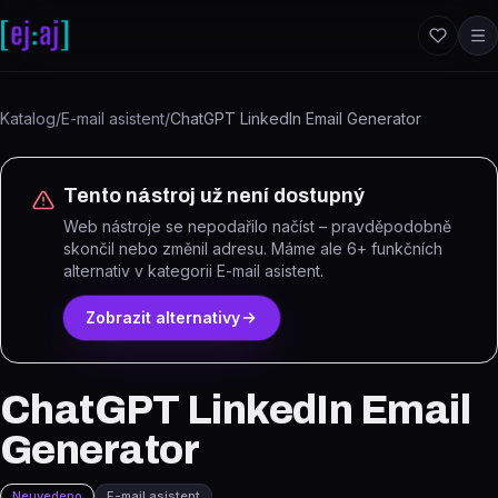
Přeskočit na obsah
Katalog
/
E-mail asistent
/
ChatGPT LinkedIn Email Generator
Tento nástroj už není dostupný
Web nástroje se nepodařilo načíst – pravděpodobně
skončil nebo změnil adresu.
Máme ale
6
+ funkčních
alternativ
v kategorii E-mail asistent
.
Zobrazit alternativy
ChatGPT LinkedIn Email
Generator
Neuvedeno
E-mail asistent