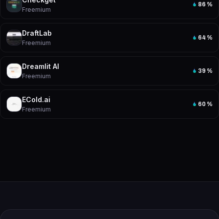
86
%
Freemium
DraftLab
64
%
Freemium
Dreamlit AI
39
%
Freemium
ECold.ai
60
%
Freemium