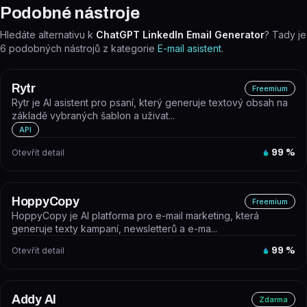
Podobné nástroje
Hledáte alternativu k
ChatGPT LinkedIn Email Generator
? Tady je
6
podobných nástrojů z kategorie
E-mail asistent
.
Rytr
Freemium
Rytr je AI asistent pro psaní, který generuje textový obsah na
základě vybraných šablon a uživat...
API
Otevřít detail
99
%
HoppyCopy
Freemium
HoppyCopy je AI platforma pro e-mail marketing, která
generuje texty kampaní, newsletterů a e-ma...
Otevřít detail
99
%
Addy AI
Zdarma