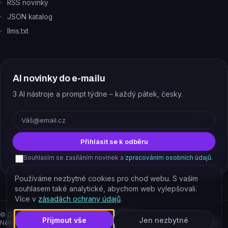
RSS novinky
JSON katalog
llms.txt
AI novinky do e-mailu
3 AI nástroje a prompt týdne – každý pátek, česky.
E-mail
Přihlásit se k odběru
Souhlasím se zasíláním novinek a
zpracováním osobních údajů
.
Používáme nezbytné cookies pro chod webu. S vaším
souhlasem také analytické, abychom web vylepšovali.
Více v
zásadách ochrany údajů
.
©
2026
EJAJ s.r.o. – všechna práva vyhrazena.
Přijmout vše
Jen nezbytné
Některé odkazy jsou affiliate. Podporujete tím provoz katalogu, cena pro