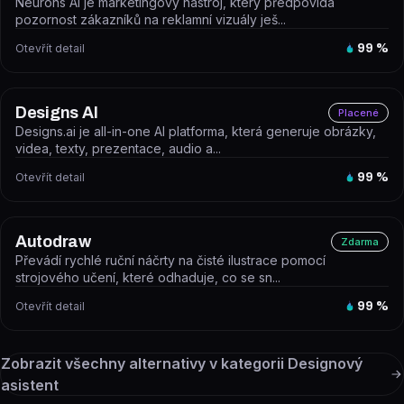
Neurons AI je marketingový nástroj, který předpovídá
pozornost zákazníků na reklamní vizuály ješ...
Otevřít detail
99
%
Designs AI
Placené
Designs.ai je all-in-one AI platforma, která generuje obrázky,
videa, texty, prezentace, audio a...
Otevřít detail
99
%
Autodraw
Zdarma
Převádí rychlé ruční náčrty na čisté ilustrace pomocí
strojového učení, které odhaduje, co se sn...
Otevřít detail
99
%
Zobrazit všechny alternativy v kategorii
Designový
asistent