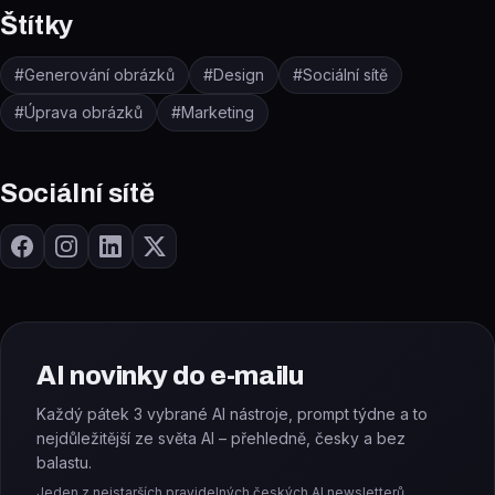
Štítky
#
Generování obrázků
#
Design
#
Sociální sítě
#
Úprava obrázků
#
Marketing
Sociální sítě
AI novinky do e-mailu
Každý pátek 3 vybrané AI nástroje, prompt týdne a to
nejdůležitější ze světa AI – přehledně, česky a bez
balastu.
Jeden z nejstarších pravidelných českých AI newsletterů.