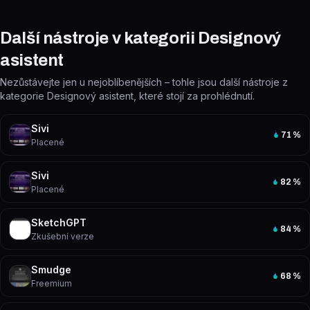
Další nástroje v kategorii Designový
asistent
Nezůstávejte jen u nejoblíbenějších – tohle jsou další nástroje z
kategorie Designový asistent, které stojí za prohlédnutí.
Sivi
71
%
Placené
Sivi
82
%
Placené
SketchGPT
84
%
Zkušební verze
Smudge
68
%
Freemium