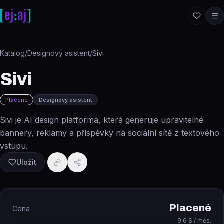
Přeskočit na obsah
Katalog
/
Designový asistent
/
Sivi
Sivi
Placené
Designový asistent
Sivi je AI design platforma, která generuje upravitelné
bannery, reklamy a příspěvky na sociální sítě z textového
vstupu.
Uložit
Placené
Cena
9.6 $ / měs.