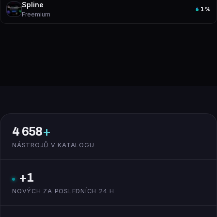
Spline
1
%
Freemium
4 658
+
NÁSTROJŮ V KATALOGU
+1
NOVÝCH ZA POSLEDNÍCH 24 H