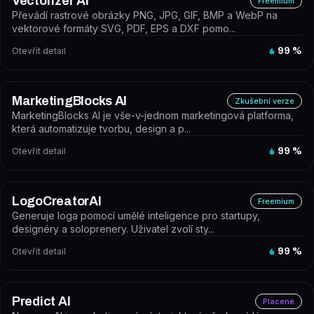
Vectorizer AI
Freemium
Převádí rastrové obrázky PNG, JPG, GIF, BMP a WebP na
vektorové formáty SVG, PDF, EPS a DXF pomo...
Otevřít detail
99
%
MarketingBlocks AI
Zkušební verze
MarketingBlocks AI je vše-v-jednom marketingová platforma,
která automatizuje tvorbu, design a p...
Otevřít detail
99
%
LogoCreatorAI
Freemium
Generuje loga pomocí umělé inteligence pro startupy,
designéry a soloprenery. Uživatel zvolí sty...
Otevřít detail
99
%
Predict AI
Placené