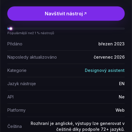
Navštívit nástroj
Populárnější než 1 % nástrojů
Přidáno
březen 2023
Naposledy aktualizováno
červenec 2026
Kategorie
Designový asistent
Jazyk nástroje
EN
API
Ne
Platformy
Web
Rozhraní je anglické, výstupy lze generovat v
Čeština
češtině díky podpoře 72+ jazyků.