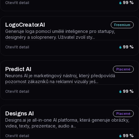
Otevřít detail
99
%
LogoCreatorAI
Freemium
Generuje loga pomocí umělé inteligence pro startupy,
designéry a soloprenery. Uživatel zvolí sty...
Otevřít detail
99
%
Predict AI
Placené
Neurons AI je marketingový nástroj, který předpovídá
pozornost zákazníků na reklamní vizuály ješ...
Otevřít detail
99
%
Designs AI
Placené
Designs.ai je all-in-one AI platforma, která generuje obrázky,
videa, texty, prezentace, audio a...
Otevřít detail
99
%