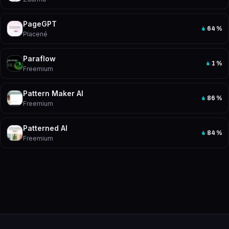
PageGPT
64
%
Placené
Paraflow
1
%
Freemium
Pattern Maker AI
86
%
Freemium
Patterned AI
84
%
Freemium