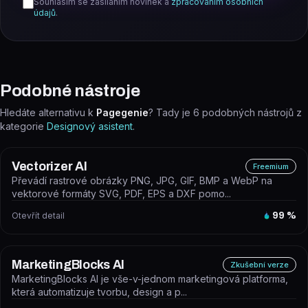
Souhlasím se zasíláním novinek a
zpracováním osobních
údajů
.
Podobné nástroje
Hledáte alternativu k
Pagegenie
? Tady je
6
podobných nástrojů z
kategorie
Designový asistent
.
Vectorizer AI
Freemium
Převádí rastrové obrázky PNG, JPG, GIF, BMP a WebP na
vektorové formáty SVG, PDF, EPS a DXF pomo...
Otevřít detail
99
%
MarketingBlocks AI
Zkušební verze
MarketingBlocks AI je vše-v-jednom marketingová platforma,
která automatizuje tvorbu, design a p...