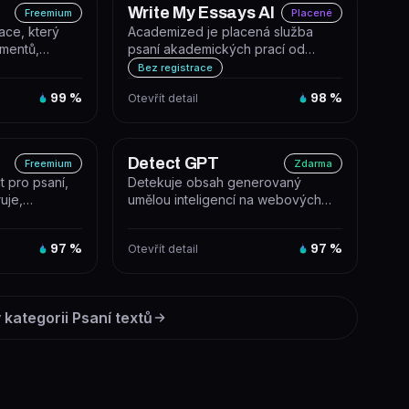
Write My Essays AI
Freemium
Placené
ace, který
Academized je placená služba
mentů,
psaní akademických prací od
omatizaci
lidských autorů, která vypracuje
Bez registrace
eseje,...
99
%
Otevřít detail
98
%
Detect GPT
Freemium
Zdarma
t pro psaní,
Detekuje obsah generovaný
uje,
umělou inteligencí na webových
 a shrnuje
stránkách. DetectGPT je rozšíření
pro C...
97
%
Otevřít detail
97
%
 kategorii
Psaní textů