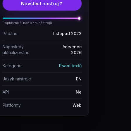
Navštívit nástroj
Populárnější než 97 % nástrojů
Přidáno
listopad 2022
Naposledy
červenec
aktualizováno
2026
Kategorie
Psaní textů
Jazyk nástroje
EN
API
Ne
Platformy
Web