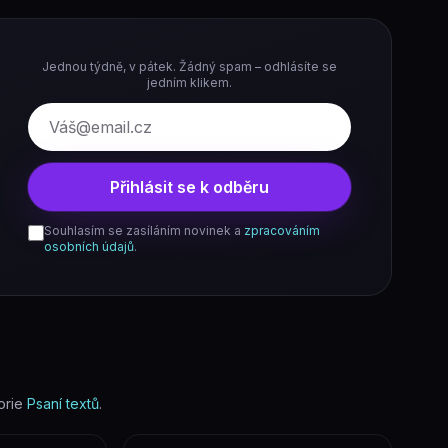
Jednou týdně, v pátek. Žádný spam – odhlásíte se
jedním klikem.
E-mail
Přihlásit se k odběru
Souhlasím se zasíláním novinek a
zpracováním
osobních údajů
.
orie
Psaní textů
.