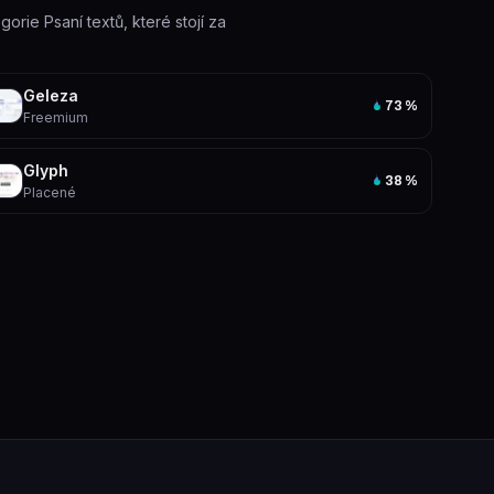
gorie Psaní textů, které stojí za
Geleza
73
%
Freemium
Glyph
38
%
Placené