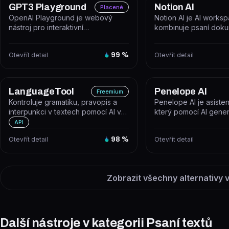
GPT3 Playground
Notion AI
Placené
OpenAI Playground je webový
Notion AI je AI worksp
nástroj pro interaktivní
kombinuje psaní doku
experimentování s modely OpenAI
správu projektů a aut
(GPT-4o, GP...
úkolů...
Otevřít detail
99
%
Otevřít detail
LanguageTool
Penelope AI
Freemium
Kontroluje gramatiku, pravopis a
Penelope AI je asisten
interpunkci v textech pomocí AI ve
který pomocí AI gener
více než 30 jazycích. Nabízí...
přepisuje, parafrázuje
API
te...
Otevřít detail
98
%
Otevřít detail
Zobrazit všechny alternativy v
Další nástroje v kategorii Psaní textů