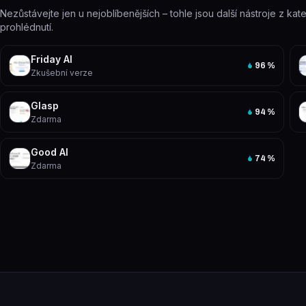
Nezůstávejte jen u nejoblíbenějších – tohle jsou další nástroje z kate
prohlédnutí.
Friday AI
96
%
Zkušební verze
Glasp
94
%
Zdarma
Good AI
74
%
Zdarma