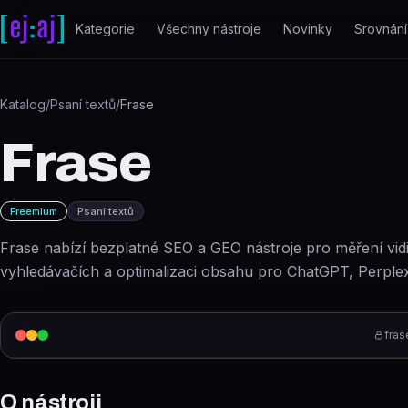
Přeskočit na obsah
Kategorie
Všechny nástroje
Novinky
Srovnání
Katalog
/
Psaní textů
/
Frase
Frase
Freemium
Psaní textů
Frase nabízí bezplatné SEO a GEO nástroje pro měření vidi
vyhledávačích a optimalizaci obsahu pro ChatGPT, Perplex
fras
O nástroji