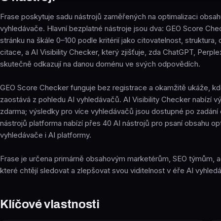
Frase poskytuje sadu nástrojů zaměřených na optimalizaci obsahu 
vyhledávače. Hlavní bezplatné nástroje jsou dva: GEO Score Chec
stránku na škále 0–100 podle kritérií jako citovatelnost, struktura, 
citace, a AI Visibility Checker, který zjišťuje, zda ChatGPT, Perpl
skutečně odkazují na danou doménu ve svých odpovědích.
GEO Score Checker funguje bez registrace a okamžitě ukáže, kde
zaostává z pohledu AI vyhledávačů. AI Visibility Checker nabízí
zdarma; výsledky pro více vyhledávačů jsou dostupné po zadání
nástrojů platforma nabízí přes 40 AI nástrojů pro psaní obsahu o
vyhledávače i AI platformy.
Frase je určena primárně obsahovým marketérům, SEO týmům, 
které chtějí sledovat a zlepšovat svou viditelnost v éře AI vyhledá
Klíčové vlastnosti