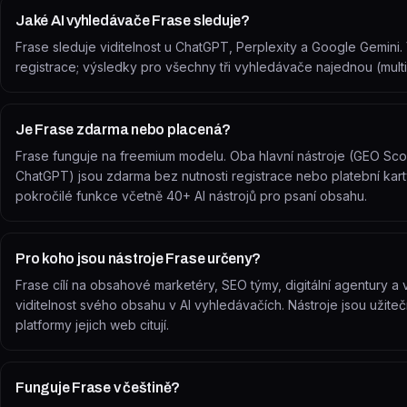
Jaké AI vyhledávače Frase sleduje?
Frase sleduje viditelnost u ChatGPT, Perplexity a Google Gemin
registrace; výsledky pro všechny tři vyhledávače najednou (mul
Je Frase zdarma nebo placená?
Frase funguje na freemium modelu. Oba hlavní nástroje (GEO Scor
ChatGPT) jsou zdarma bez nutnosti registrace nebo platební kart
pokročilé funkce včetně 40+ AI nástrojů pro psaní obsahu.
Pro koho jsou nástroje Frase určeny?
Frase cílí na obsahové marketéry, SEO týmy, digitální agentury a 
viditelnost svého obsahu v AI vyhledávačích. Nástroje jsou užiteč
platformy jejich web citují.
Funguje Frase v češtině?