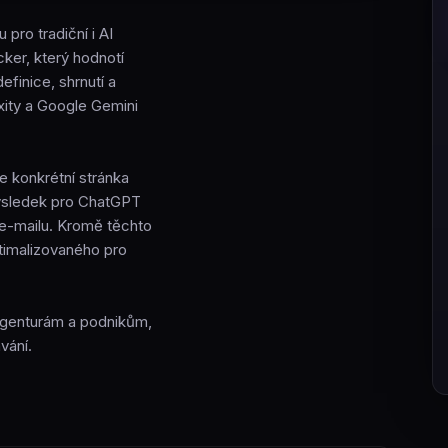
pro tradiční i AI
ker, který hodnotí
definice, shrnutí a
exity a Google Gemini
 konkrétní stránka
 výsledek pro ChatGPT
 e-mailu. Kromě těchto
ptimalizovaného pro
agenturám a podnikům,
vání.