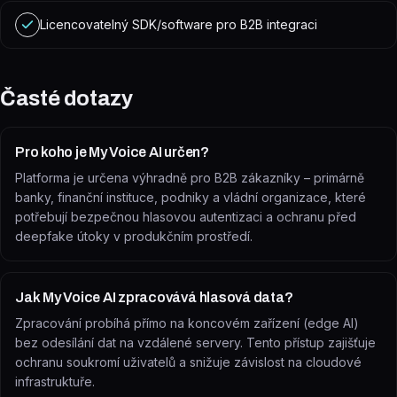
Licencovatelný SDK/software pro B2B integraci
Časté dotazy
Pro koho je My Voice AI určen?
Platforma je určena výhradně pro B2B zákazníky – primárně
banky, finanční instituce, podniky a vládní organizace, které
potřebují bezpečnou hlasovou autentizaci a ochranu před
deepfake útoky v produkčním prostředí.
Jak My Voice AI zpracovává hlasová data?
Zpracování probíhá přímo na koncovém zařízení (edge AI)
bez odesílání dat na vzdálené servery. Tento přístup zajišťuje
ochranu soukromí uživatelů a snižuje závislost na cloudové
infrastruktuře.