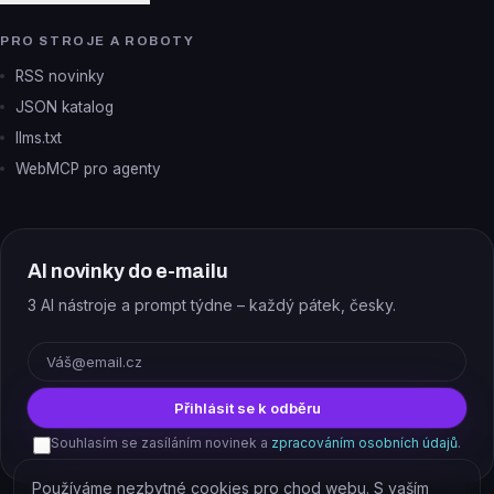
PRO STROJE A ROBOTY
RSS novinky
JSON katalog
llms.txt
WebMCP pro agenty
AI novinky do e-mailu
3 AI nástroje a prompt týdne – každý pátek, česky.
E-mail
Přihlásit se k odběru
Souhlasím se zasíláním novinek a
zpracováním osobních údajů
.
Používáme nezbytné cookies pro chod webu. S vaším