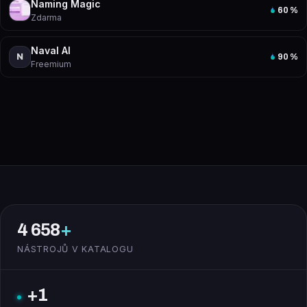
Naming Magic
60
%
Zdarma
Naval AI
N
90
%
Freemium
4 658
+
NÁSTROJŮ V KATALOGU
+1