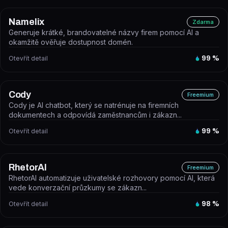
Namelix
Zdarma
Generuje krátké, brandovatelné názvy firem pomocí AI a
okamžitě ověřuje dostupnost domén.
Otevřít detail
99
%
Cody
Freemium
Cody je AI chatbot, který se natrénuje na firemních
dokumentech a odpovídá zaměstnancům i zákazn...
Otevřít detail
99
%
RhetorAI
Freemium
RhetorAI automatizuje uživatelské rozhovory pomocí AI, která
vede konverzační průzkumy se zákazn...
Otevřít detail
98
%