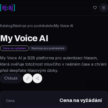
Přeskočit na obsah
Katalog
/
Nástroje pro podnikatele
/
My Voice AI
My Voice AI
Cena na vyžádání
Nástroje pro podnikatele
My Voice AI je B2B platforma pro autentizaci hlasem,
která ověřuje totožnost mluvčího v reálném čase a chrání
před deepfake hlasovými útoky.
Uložit
Cena na vyžádání
Cena