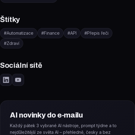
Štítky
#
Automatizace
#
Finance
#
API
#
Přepis řeči
#
Zdraví
Sociální sítě
AI novinky do e-mailu
Každý pátek 3 vybrané AI nástroje, prompt týdne a to
nejdůležitější ze světa AI – přehledně, česky a bez