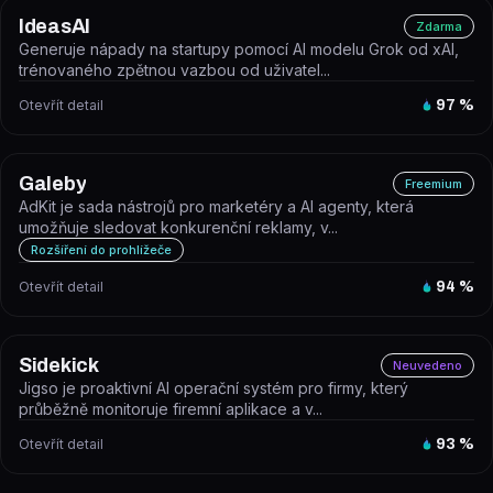
IdeasAI
Zdarma
Generuje nápady na startupy pomocí AI modelu Grok od xAI,
trénovaného zpětnou vazbou od uživatel...
Otevřít detail
97
%
Galeby
Freemium
AdKit je sada nástrojů pro marketéry a AI agenty, která
umožňuje sledovat konkurenční reklamy, v...
Rozšíření do prohlížeče
Otevřít detail
94
%
Sidekick
Neuvedeno
Jigso je proaktivní AI operační systém pro firmy, který
průběžně monitoruje firemní aplikace a v...
Otevřít detail
93
%