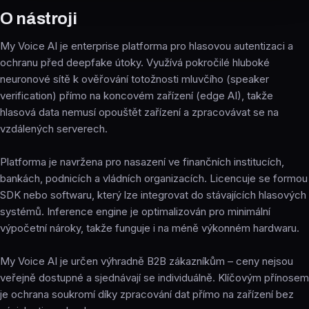
O nástroji
My Voice AI je enterprise platforma pro hlasovou autentizaci a
ochranu před deepfake útoky. Využívá pokročilé hluboké
neuronové sítě k ověřování totožnosti mluvčího (speaker
verification) přímo na koncovém zařízení (edge AI), takže
hlasová data nemusí opouštět zařízení a zpracovávat se na
vzdálených serverech.
Platforma je navržena pro nasazení ve finančních institucích,
bankách, podnicích a vládních organizacích. Licencuje se formou
SDK nebo softwaru, který lze integrovat do stávajících hlasových
systémů. Inference engine je optimalizován pro minimální
výpočetní nároky, takže funguje i na méně výkonném hardwaru.
My Voice AI je určen výhradně B2B zákazníkům – ceny nejsou
veřejně dostupné a sjednávají se individuálně. Klíčovým přínosem
je ochrana soukromí díky zpracování dat přímo na zařízení bez