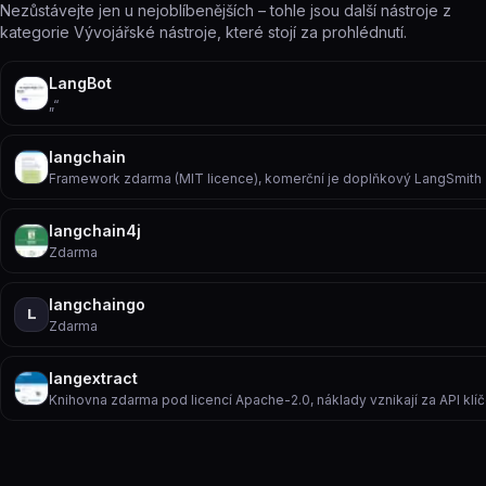
Nezůstávejte jen u nejoblíbenějších – tohle jsou další nástroje z
kategorie Vývojářské nástroje, které stojí za prohlédnutí.
LangBot
„“
langchain
Framework zdarma (MIT licence), komerční je doplňkový LangSmith
langchain4j
Zdarma
langchaingo
L
Zdarma
langextract
Knihovna zdarma pod licencí Apache-2.0, náklady vznikají za API k