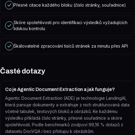
Přesné citace každého bloku (číslo stránky, souřadnice)
Skóre spolehlivosti pro identifikaci výsledků vyžadujících
lidskou kontrolu
Škálovatelné zpracování tisíců stránek za minutu přes API
Časté dotazy
Co je Agentic Document Extraction a jak funguje?
Agentic Document Extraction (ADE) je technologie LandingAI,
která parsuje dokumenty a extrahuje z nich strukturovaná data
včetně tabulek, textových bloků a obrázků. Ke každému
výsledku přikládá číslo stránky, přesné souřadnice a skóre
spolehlivosti. Podle benchmarků zodpoví 99,16 % dotazů z
datasetu DocVQA i bez přístupu k obrázkům.