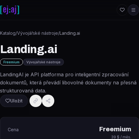
Přeskočit na obsah
Katalog
/
Vývojářské nástroje
/
Landing.ai
Landing.ai
Freemium
Vývojářské nástroje
LandingAI je API platforma pro inteligentní zpracování
dokumentů, která převádí libovolné dokumenty na přesná
strukturovaná data.
Uložit
Freemium
Cena
39 $ / měs.