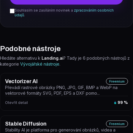
Souhlasím se zasíláním novinek a
zpracováním osobních
údajů
.
Podobné nástroje
Hledáte alternativu k
Landing.ai
? Tady je
6
podobných nástrojů z
kategorie
Vývojářské nástroje
.
Vectorizer AI
Freemium
Převádí rastrové obrázky PNG, JPG, GIF, BMP a WebP na
vektorové formáty SVG, PDF, EPS a DXF pomo...
Otevřít detail
99
%
Stable Diffusion
Freemium
Stability AI je platforma pro generování obrázků, videa a