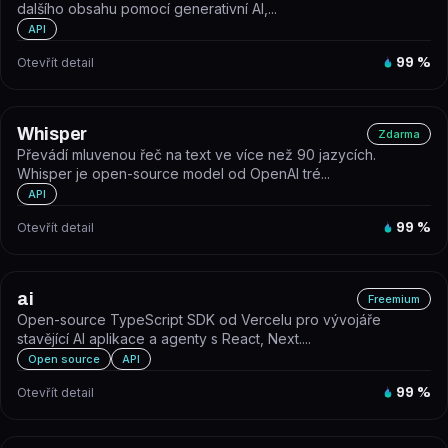
dalšího obsahu pomocí generativní AI,...
API
Otevřít detail
99
%
Whisper
Zdarma
Převádí mluvenou řeč na text ve více než 90 jazycích.
Whisper je open-source model od OpenAI tré...
API
Otevřít detail
99
%
ai
Freemium
Open-source TypeScript SDK od Vercelu pro vývojáře
stavějící AI aplikace a agenty s React, Next....
Open source
API
Otevřít detail
99
%