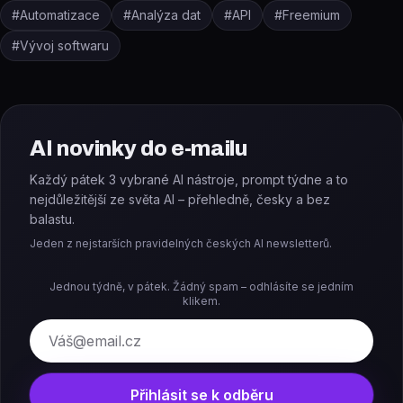
#
Automatizace
#
Analýza dat
#
API
#
Freemium
#
Vývoj softwaru
AI novinky do e-mailu
Každý pátek 3 vybrané AI nástroje, prompt týdne a to
nejdůležitější ze světa AI – přehledně, česky a bez
balastu.
Jeden z nejstarších pravidelných českých AI newsletterů.
Jednou týdně, v pátek. Žádný spam – odhlásíte se jedním
klikem.
E-mail
Přihlásit se k odběru