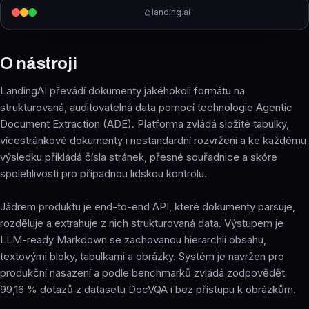
landing.ai
O nástroji
LandingAI převádí dokumenty jakéhokoli formátu na
strukturovaná, auditovatelná data pomocí technologie Agentic
Document Extraction (ADE). Platforma zvládá složité tabulky,
vícestránkové dokumenty i nestandardní rozvržení a ke každému
výsledku přikládá čísla stránek, přesné souřadnice a skóre
spolehlivosti pro případnou lidskou kontrolu.
Jádrem produktu je end-to-end API, které dokumenty parsuje,
rozděluje a extrahuje z nich strukturovaná data. Výstupem je
LLM-ready Markdown se zachovanou hierarchií obsahu,
textovými bloky, tabulkami a obrázky. Systém je navržen pro
produkční nasazení a podle benchmarků zvládá zodpovědět
99,16 % dotazů z datasetu DocVQA i bez přístupu k obrázkům.