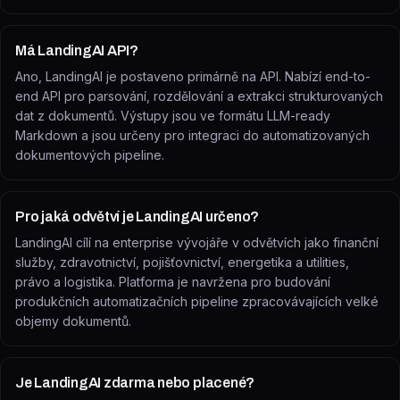
Má LandingAI API?
Ano, LandingAI je postaveno primárně na API. Nabízí end-to-
end API pro parsování, rozdělování a extrakci strukturovaných
dat z dokumentů. Výstupy jsou ve formátu LLM-ready
Markdown a jsou určeny pro integraci do automatizovaných
dokumentových pipeline.
Pro jaká odvětví je LandingAI určeno?
LandingAI cílí na enterprise vývojáře v odvětvích jako finanční
služby, zdravotnictví, pojišťovnictví, energetika a utilities,
právo a logistika. Platforma je navržena pro budování
produkčních automatizačních pipeline zpracovávajících velké
objemy dokumentů.
Je LandingAI zdarma nebo placené?