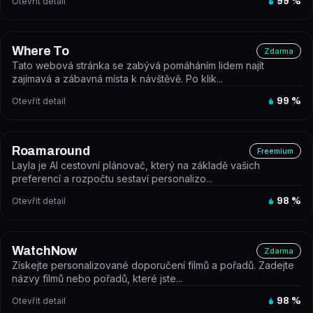
Otevřít detail
99
%
Where To
Zdarma
Tato webová stránka se zabývá pomáháním lidem najít
zajímavá a zábavná místa k návštěvě. Po klik...
Otevřít detail
99
%
Roamaround
Freemium
Layla je AI cestovní plánovač, který na základě vašich
preferencí a rozpočtu sestaví personalizo...
Otevřít detail
98
%
WatchNow
Zdarma
Získejte personalizované doporučení filmů a pořadů. Zadejte
názvy filmů nebo pořadů, které jste...
Otevřít detail
98
%