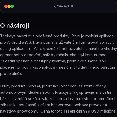
thekeys.ai
O nástroji
Thekeys nabízí dva oddělené produkty. První je mobilní aplikace
pro Android a iOS, která pomáhá uživatelům formulovat zprávy v
dating aplikacích – AI rozpozná záměr uživatele a navrhne vhodný
opener nebo odpověď, aniž by měnila jeho styl komunikace.
Základní opener je dostupný zdarma, prémiové funkce jsou
placené formou in-app nákupů (měsíční, čtvrtletní nebo půlroční
předplatné).
Druhý produkt, KeysAI, je virtuální obchodní asistent určený
automobilovým dealershipům. Pracuje 24/7, spravuje znalostní
bázi o inventáři vozů a zákaznících a obsluhuje více potenciálních
zákazníků současně s cílem konvertovat webový provoz na
návštěvy showroomu. Cena tohoto řešení činí 999 USD měsíčně