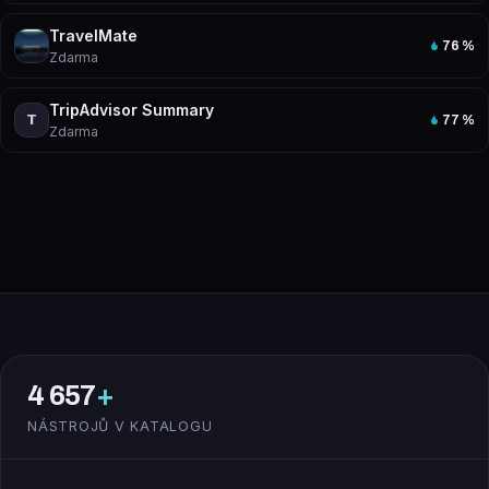
TravelMate
76
%
Zdarma
TripAdvisor Summary
T
77
%
Zdarma
4 657
+
NÁSTROJŮ V KATALOGU