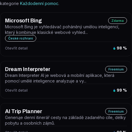
kategorie
Každodenní pomoc
.
Microsoft Bing
Zdarma
Microsoft Bing je vyhledávač poháněný umělou inteligencí,
který kombinuje klasické webové vyhled...
České rozhraní
Otevřít detail
98
%
Dream Interpreter
Freemium
Dream Interpreter AI je webová a mobilní aplikace, která
pomocí umělé inteligence analyzuje a vy...
Otevřít detail
99
%
AI Trip Planner
Freemium
Generuje denní itinerář cesty na základě zadaného cíle, délky
pobytu a osobních zájmů.