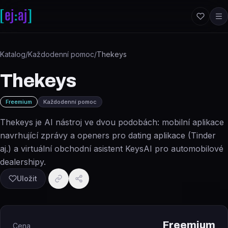
Přeskočit na obsah
Katalog
/
Každodenní pomoc
/
Thekeys
Thekeys
Freemium
Každodenní pomoc
Thekeys je AI nástroj ve dvou podobách: mobilní aplikace
navrhující zprávy a openers pro dating aplikace (Tinder
aj.) a virtuální obchodní asistent KeysAI pro automobilové
dealershipy.
Uložit
Freemium
Cena