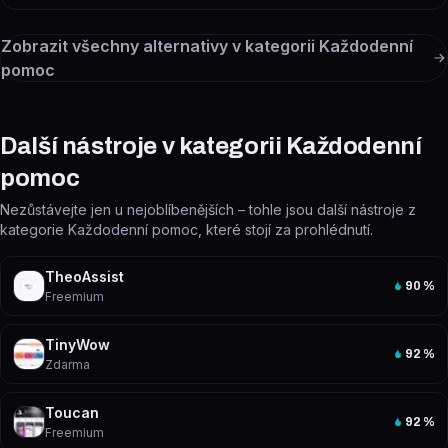
Zobrazit všechny alternativy v kategorii
Každodenní
pomoc
Další nástroje v kategorii Každodenní
pomoc
Nezůstávejte jen u nejoblíbenějších – tohle jsou další nástroje z
kategorie Každodenní pomoc, které stojí za prohlédnutí.
TheoAssist
90
%
Freemium
TinyWow
92
%
Zdarma
Toucan
92
%
Freemium