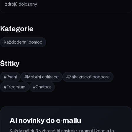
zdrojů doloženy.
Kategorie
Každodenní pomoc
Štítky
#
Psaní
#
Mobilní aplikace
#
Zákaznická podpora
#
Freemium
#
Chatbot
AI novinky do e-mailu
Každý pátek 3 vybrané AI nástroje, prompt týdne a to