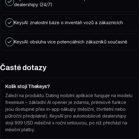
dealershipy (24/7)
KeysAI: znalostní báze o inventáři vozů a zákaznících
KeysAI: obsluha více potenciálních zákazníků současně
Časté dotazy
Kolik stojí Thekeys?
Záleží na produktu. Dating mobilní aplikace funguje na modelu
freemium – základní AI opener je zdarma, prémiové funkce
jsou dostupné přes in-app nákupy (měsíční, čtvrtletní nebo
půlroční předplatné). KeysAI pro automobilové dealershipy
stojí 999 USD měsíčně s roční smlouvou, po níž přechází na
měsíční platby.