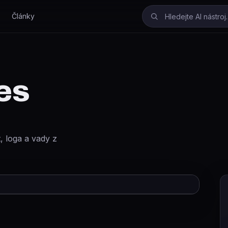
Články
es
, loga a vady z