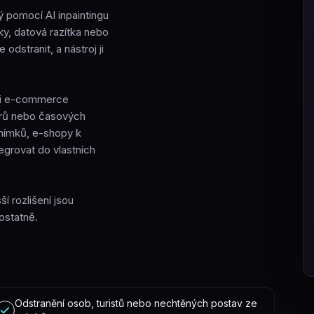
ý pomocí AI inpaintingu
ky, datová razítka nebo
odstranit, a nástroj ji
ře i e-commerce
běrů nebo časových
 snímků, e-shopy k
egrovat do vlastních
í rozlišení jsou
ostatně.
Odstranění osob, turistů nebo nechtěných postav ze