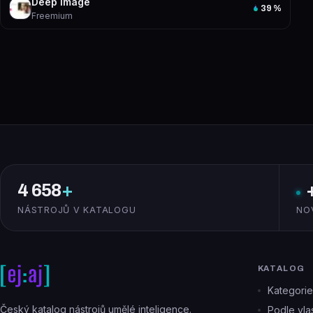
Deep Image
39
%
Freemium
4 658
+
NÁSTROJŮ V KATALOGU
NO
KATALOG
Kategorie
Český katalog nástrojů umělé inteligence.
Podle vlas