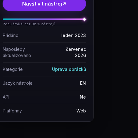
Navštívit nástroj
Populárnější než 98 % nástrojů
Přidáno
leden 2023
Naposledy
červenec
aktualizováno
2026
Kategorie
Úprava obrázků
Jazyk nástroje
EN
API
Ne
Platformy
Web