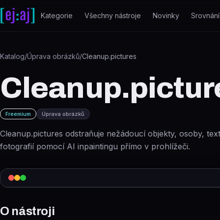
Přeskočit na obsah
Kategorie
Všechny nástroje
Novinky
Srovnání
Katalog
/
Úprava obrázků
/
Cleanup.pictures
Cleanup.pictur
Freemium
Úprava obrázků
Cleanup.pictures odstraňuje nežádoucí objekty, osoby, text
fotografií pomocí AI inpaintingu přímo v prohlížeči.
O nástroji