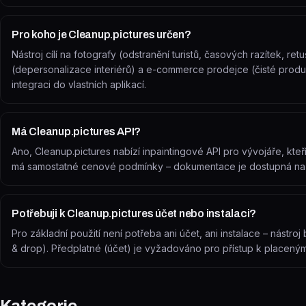
Pro koho je Cleanup.pictures určen?
Nástroj cílí na fotografy (odstranění turistů, časových razítek, retu
(depersonalizace interiérů) a e-commerce prodejce (čisté produk
integraci do vlastních aplikací.
Má Cleanup.pictures API?
Ano, Cleanup.pictures nabízí inpaintingové API pro vývojáře, kteří
má samostatné cenové podmínky – dokumentace je dostupná na 
Potřebuji k Cleanup.pictures účet nebo instalaci?
Pro základní použití není potřeba ani účet, ani instalace – nástro
& drop). Předplatné (účet) je vyžadováno pro přístup k placeným