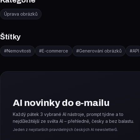
Kategorie
Úprava obrázků
Štítky
#
Nemovitosti
#
E-commerce
#
Generování obrázků
#
API
AI novinky do e-mailu
Každý pátek 3 vybrané AI nástroje, prompt týdne a to
nejdůležitější ze světa AI – přehledně, česky a bez balastu.
Jeden z nejstarších pravidelných českých AI newsletterů.