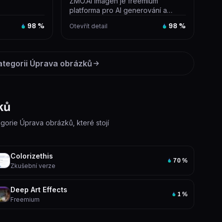
ZMO.AI Imagen je freemium
platforma pro AI generování a
editaci obrázků, která vytváří
98
%
Otevřít detail
98
%
realistic...
ategorii
Úprava obrázků
ků
egorie Úprava obrázků, které stojí
Colorizethis
70
%
Zkušební verze
Deep Art Effects
1
%
Freemium