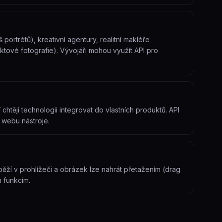
š portrétů), kreativní agentury, realitní makléře
tové fotografie). Vývojáři mohou využít API pro
 chtějí technologii integrovat do vlastních produktů. API
webu nástroje.
j běží v prohlížeči a obrázek lze nahrát přetažením (drag
 funkcím.