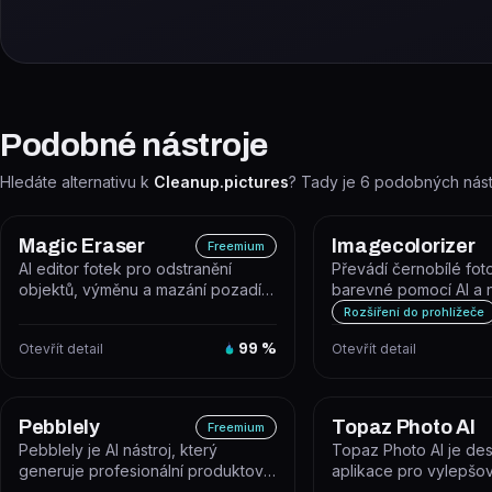
Podobné nástroje
Hledáte alternativu k
Cleanup.pictures
? Tady je
6
podobných nástr
Magic Eraser
Imagecolorizer
Freemium
AI editor fotek pro odstranění
Převádí černobílé fot
objektů, výměnu a mazání pozadí a
barevné pomocí AI a 
vylepšení kvality snímků během...
nástrojů pro obnovu st
Rozšíření do prohlížeče
Otevřít detail
99
%
Otevřít detail
Pebblely
Topaz Photo AI
Freemium
Pebblely je AI nástroj, který
Topaz Photo AI je de
generuje profesionální produktová
aplikace pro vylepšová
pozadí – uživatel nahraje foto p...
která automaticky zostř