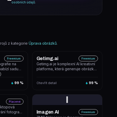
osobních údajů
.
ojů z kategorie
Úprava obrázků
.
Getimg.ai
Freemium
Freemium
ografie na
Getimg.ai je komplexní AI kreativní
nabízí sadu
platforma, která generuje obrázky,
arých sním...
videa, hudbu a hlasový vý...
99
%
Otevřít detail
99
%
I
Placené
sktopová
Imagen AI
ní fotografií,
Freemium
uje, od...