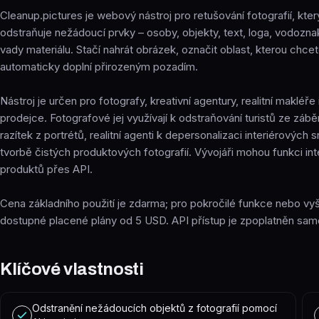
Cleanup.pictures je webový nástroj pro retušování fotografií, kter
odstraňuje nežádoucí prvky – osoby, objekty, text, loga, vodozna
vady materiálu. Stačí nahrát obrázek, označit oblast, kterou chcete 
automaticky doplní přirozeným pozadím.
Nástroj je určen pro fotografy, kreativní agentury, realitní maklé
prodejce. Fotografové jej využívají k odstraňování turistů ze zá
razítek z portrétů, realitní agenti k depersonalizaci interiérových
tvorbě čistých produktových fotografií. Vývojáři mohou funkci int
produktů přes API.
Cena základního použití je zdarma; pro pokročilé funkce nebo vyšš
dostupné placené plány od 5 USD. API přístup je zpoplatněn sam
Klíčové vlastnosti
Odstranění nežádoucích objektů z fotografií pomocí