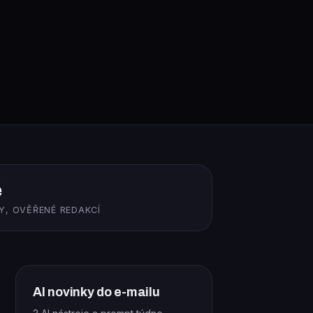
ě
Y, OVĚŘENÉ REDAKCÍ
AI novinky do e-mailu