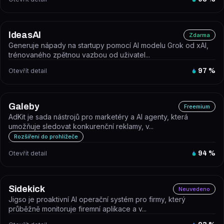
IdeasAI
Zdarma
Generuje nápady na startupy pomocí AI modelu Grok od xAI,
trénovaného zpětnou vazbou od uživatel...
Otevřít detail
97
%
Galeby
Freemium
AdKit je sada nástrojů pro marketéry a AI agenty, která
umožňuje sledovat konkurenční reklamy, v...
Rozšíření do prohlížeče
Otevřít detail
94
%
Sidekick
Neuvedeno
Jigso je proaktivní AI operační systém pro firmy, který
průběžně monitoruje firemní aplikace a v...