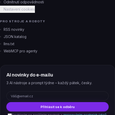
Odmítnutí odpovědnosti
Nastavení cookies
PRO STROJE A ROBOTY
RSS novinky
JSON katalog
llms.txt
WebMCP pro agenty
AI novinky do e-mailu
3 AI nástroje a prompt týdne – každý pátek, česky.
E-mail
Přihlásit se k odběru
Souhlasím se zasíláním novinek a
zpracováním osobních údajů
.