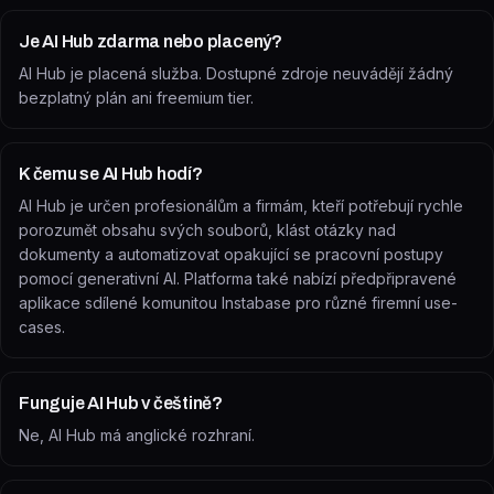
Je AI Hub zdarma nebo placený?
AI Hub je placená služba. Dostupné zdroje neuvádějí žádný
bezplatný plán ani freemium tier.
K čemu se AI Hub hodí?
AI Hub je určen profesionálům a firmám, kteří potřebují rychle
porozumět obsahu svých souborů, klást otázky nad
dokumenty a automatizovat opakující se pracovní postupy
pomocí generativní AI. Platforma také nabízí předpřipravené
aplikace sdílené komunitou Instabase pro různé firemní use-
cases.
Funguje AI Hub v češtině?
Ne, AI Hub má anglické rozhraní.