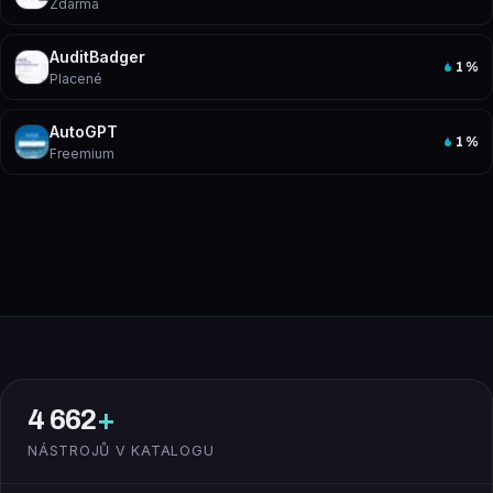
Zdarma
AuditBadger
1
%
Placené
AutoGPT
1
%
Freemium
4 662
+
NÁSTROJŮ V KATALOGU