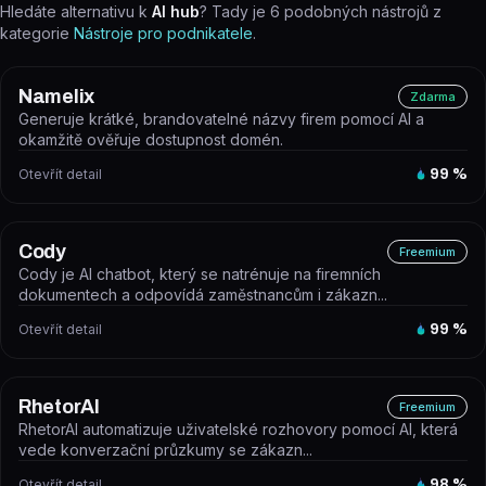
Hledáte alternativu k
AI hub
? Tady je
6
podobných nástrojů z
kategorie
Nástroje pro podnikatele
.
Namelix
Zdarma
Generuje krátké, brandovatelné názvy firem pomocí AI a
okamžitě ověřuje dostupnost domén.
Otevřít detail
99
%
Cody
Freemium
Cody je AI chatbot, který se natrénuje na firemních
dokumentech a odpovídá zaměstnancům i zákazn...
Otevřít detail
99
%
RhetorAI
Freemium
RhetorAI automatizuje uživatelské rozhovory pomocí AI, která
vede konverzační průzkumy se zákazn...
Otevřít detail
98
%