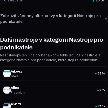
Otevřít detail
93
%
Zobrazit všechny alternativy v kategorii
Nástroje pro
podnikatele
Další nástroje v kategorii Nástroje pro
podnikatele
Nezůstávejte jen u nejoblíbenějších – tohle jsou další nástroje z
kategorie Nástroje pro podnikatele, které stojí za prohlédnutí.
Aikeez
62
%
$149
Allex
1
%
Freemium
Ask YC
71
%