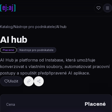
Přeskočit na obsah
Katalog
/
Nástroje pro podnikatele
/
AI hub
AI hub
Placené
Nástroje pro podnikatele
AI Hub je platforma od Instabase, která umožňuje
konverzovat s vlastními soubory, automatizovat pracovní
postupy a spouštět předpřipravené AI aplikace.
Uložit
Placené
Cena