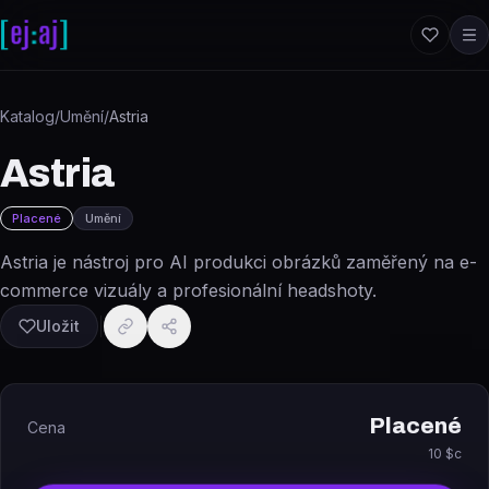
Přeskočit na obsah
Katalog
/
Umění
/
Astria
Astria
Placené
Umění
Astria je nástroj pro AI produkci obrázků zaměřený na e-
commerce vizuály a profesionální headshoty.
Uložit
Placené
Cena
10 $c