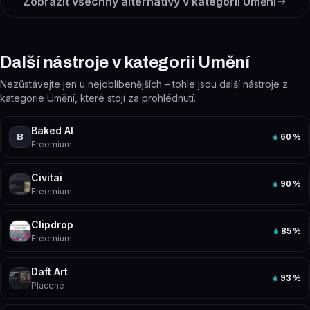
Zobrazit všechny alternativy v kategorii
Umění
Další nástroje v kategorii Umění
Nezůstávejte jen u nejoblíbenějších – tohle jsou další nástroje z
kategorie Umění, které stojí za prohlédnutí.
Baked AI
B
60
%
Freemium
Civitai
90
%
Freemium
Clipdrop
85
%
Freemium
Daft Art
93
%
Placené