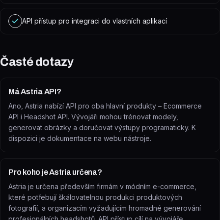
API přístup pro integraci do vlastních aplikací
Časté dotazy
Má Astria API?
Ano, Astria nabízí API pro oba hlavní produkty – Ecommerce
API i Headshot API. Vývojáři mohou trénovat modely,
generovat obrázky a doručovat výstupy programaticky. K
dispozici je dokumentace na webu nástroje.
Pro koho je Astria určena?
Astria je určena především firmám v módním e-commerce,
které potřebují škálovatelnou produkci produktových
fotografií, a organizacím vyžadujícím hromadné generování
profesionálních headshotů. API přístup cílí na vývojáře