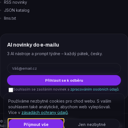
RSS novinky
JSON katalog
llms.txt
AI novinky do e-mailu
3 AI nástroje a prompt týdne – každý pátek, česky.
E-mail
Přihlásit se k odběru
Souhlasím se zasíláním novinek a
zpracováním osobních údajů
.
Používáme nezbytné cookies pro chod webu. S vaším
souhlasem také analytické, abychom web vylepšovali.
Více v
zásadách ochrany údajů
.
©
2026
EJAJ s.r.o. – všechna práva vyhrazena.
Přijmout vše
Jen nezbytné
Některé odkazy jsou affiliate. Podporujete tím provoz katalogu, cena pro