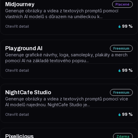
Midjourney
Placené
Generuje obrázky a videa z textových promptů pomocí
vlastních AI modelů s důrazem na uměleckou k...
Otevřít detail
99
%
Playground AI
Freemium
Generuje grafické návrhy, loga, samolepky, plakáty a merch
pomocí AI na základě textového popisu...
Otevřít detail
99
%
NightCafe Studio
Freemium
Generuje obrázky a videa z textových promptů pomocí více
AI modelů najednou. NightCafe Studio je...
Otevřít detail
99
%
Pixelicious
Zdarma