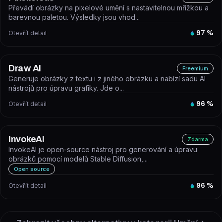
Převádí obrázky na pixelové umění s nastavitelnou mřížkou a
barevnou paletou. Výsledky jsou vhod...
Otevřít detail
97
%
Draw AI
Freemium
Generuje obrázky z textu i z jiného obrázku a nabízí sadu AI
nástrojů pro úpravu grafiky. Jde o...
Otevřít detail
96
%
InvokeAI
Zdarma
InvokeAI je open-source nástroj pro generování a úpravu
obrázků pomocí modelů Stable Diffusion,...
Open source
Otevřít detail
96
%