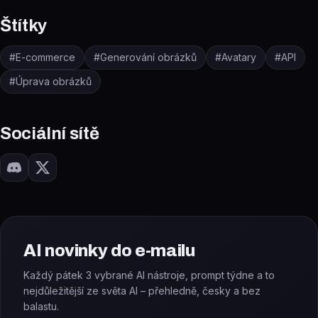
Štítky
#
E-commerce
#
Generování obrázků
#
Avatary
#
API
#
Úprava obrázků
Sociální sítě
AI novinky do e-mailu
Každý pátek 3 vybrané AI nástroje, prompt týdne a to
nejdůležitější ze světa AI – přehledně, česky a bez
balastu.