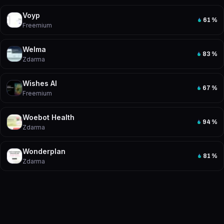
Voyp
61
%
Freemium
Welma
83
%
Zdarma
Wishes AI
67
%
Freemium
Woebot Health
94
%
Zdarma
Wonderplan
81
%
Zdarma