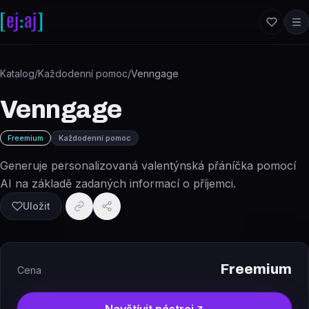
Přeskočit na obsah
Katalog
/
Každodenní pomoc
/
Venngage
Venngage
Freemium
Každodenní pomoc
Generuje personalizovaná valentýnská přáníčka pomocí
AI na základě zadaných informací o příjemci.
Uložit
Freemium
Cena