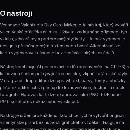
O nástroji
Venngage Valentine's Day Card Maker je AI nástroj, který vytváří
valentýnská přáníčka na míru. Uživatel zadá jméno příjemce, typ
vztahu, jeho zájmy a preferovaný styl karty – AI pak vygeneruje
design s přizpůsobeným textem nebo básní. Alternativně lze
kartu vygenerovat náhodně bez zadávání jakýchkoli údajů.
Nástroj kombinuje AI generování textů (postaveném na GPT-3) s
knihovnou šablon pokrývající romantické, vtipné i přátelské styly.
V drag-and-drop editoru lze upravit text, barvy, fonty a obrázky,
přičemž editor nabízí přístup ke knihovně ikon, ilustrací a stock
fotografií. Hotovou kartu lze exportovat jako PNG, PDF nebo
PPT, sdílet přes odkaz nebo vytisknout.
Nástroj je určen pro každého, kdo chce rychle vytvořit originální
valentýnské přání bez nutnosti grafického vzdělání. Funguje na
freemium modelu – základní AI generování karet je dostupné