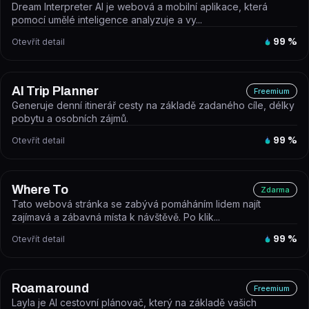
Dream Interpreter AI je webová a mobilní aplikace, která
pomocí umělé inteligence analyzuje a vy...
Otevřít detail
99
%
AI Trip Planner
Freemium
Generuje denní itinerář cesty na základě zadaného cíle, délky
pobytu a osobních zájmů.
Otevřít detail
99
%
Where To
Zdarma
Tato webová stránka se zabývá pomáháním lidem najít
zajímavá a zábavná místa k návštěvě. Po klik...
Otevřít detail
99
%
Roamaround
Freemium
Layla je AI cestovní plánovač, který na základě vašich