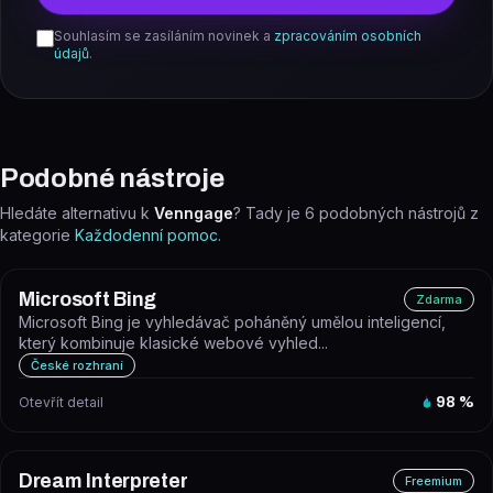
Souhlasím se zasíláním novinek a
zpracováním osobních
údajů
.
Podobné nástroje
Hledáte alternativu k
Venngage
? Tady je
6
podobných nástrojů z
kategorie
Každodenní pomoc
.
Microsoft Bing
Zdarma
Microsoft Bing je vyhledávač poháněný umělou inteligencí,
který kombinuje klasické webové vyhled...
České rozhraní
Otevřít detail
98
%
Dream Interpreter
Freemium