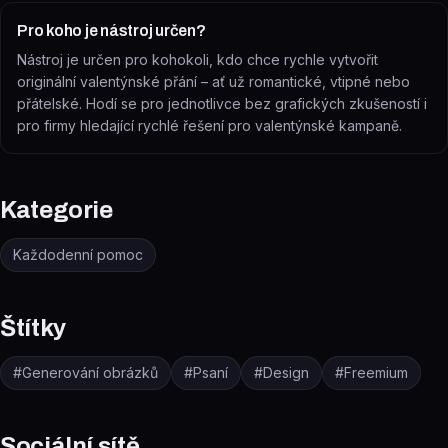
Pro koho je nástroj určen?
Nástroj je určen pro kohokoli, kdo chce rychle vytvořit
originální valentýnské přání – ať už romantické, vtipné nebo
přátelské. Hodí se pro jednotlivce bez grafických zkušeností i
pro firmy hledající rychlé řešení pro valentýnské kampaně.
Kategorie
Každodenní pomoc
Štítky
#
Generování obrázků
#
Psaní
#
Design
#
Freemium
Sociální sítě