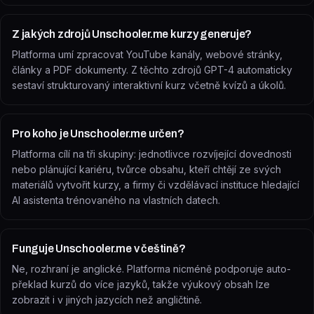
Z jakých zdrojů Unschooler.me kurzy generuje?
Platforma umí zpracovat YouTube kanály, webové stránky,
články a PDF dokumenty. Z těchto zdrojů GPT-4 automaticky
sestaví strukturovaný interaktivní kurz včetně kvízů a úkolů.
Pro koho je Unschooler.me určen?
Platforma cílí na tři skupiny: jednotlivce rozvíjející dovednosti
nebo plánující kariéru, tvůrce obsahu, kteří chtějí ze svých
materiálů vytvořit kurzy, a firmy či vzdělávací instituce hledající
AI asistenta trénovaného na vlastních datech.
Funguje Unschooler.me v češtině?
Ne, rozhraní je anglické. Platforma nicméně podporuje auto-
překlad kurzů do více jazyků, takže výukový obsah lze
zobrazit i v jiných jazycích než angličtině.