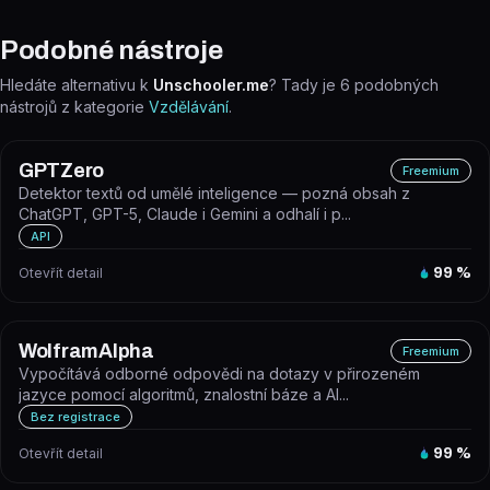
Podobné nástroje
Hledáte alternativu k
Unschooler.me
? Tady je
6
podobných
nástrojů z kategorie
Vzdělávání
.
GPTZero
Freemium
Detektor textů od umělé inteligence — pozná obsah z
ChatGPT, GPT-5, Claude i Gemini a odhalí i p...
API
Otevřít detail
99
%
WolframAlpha
Freemium
Vypočítává odborné odpovědi na dotazy v přirozeném
jazyce pomocí algoritmů, znalostní báze a AI...
Bez registrace
Otevřít detail
99
%