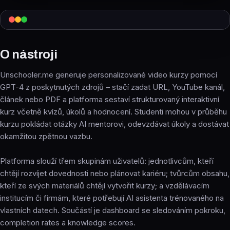
O nástroji
Unschooler.me generuje personalizované video kurzy pomocí
GPT-4 z poskytnutých zdrojů – stačí zadat URL, YouTube kanál,
článek nebo PDF a platforma sestaví strukturovaný interaktivní
kurz včetně kvízů, úkolů a hodnocení. Studenti mohou v průběhu
kurzu pokládat otázky AI mentorovi, odevzdávat úkoly a dostávat
okamžitou zpětnou vazbu.
Platforma slouží třem skupinám uživatelů: jednotlivcům, kteří
chtějí rozvíjet dovednosti nebo plánovat kariéru; tvůrcům obsahu,
kteří ze svých materiálů chtějí vytvořit kurzy; a vzdělávacím
institucím či firmám, které potřebují AI asistenta trénovaného na
vlastních datech. Součástí je dashboard se sledováním pokroku,
completion rates a knowledge scores.