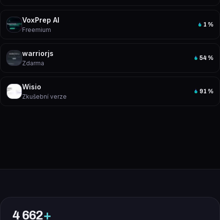
VoxPrep AI
1
%
Freemium
warriorjs
54
%
Zdarma
Wisio
91
%
Zkušební verze
4 662
+