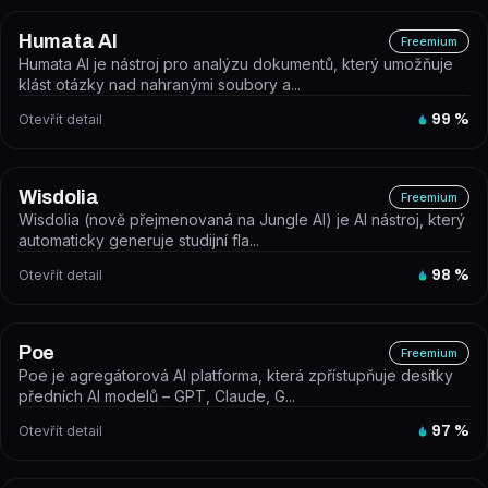
Humata AI
Freemium
Humata AI je nástroj pro analýzu dokumentů, který umožňuje
klást otázky nad nahranými soubory a...
Otevřít detail
99
%
Wisdolia
Freemium
Wisdolia (nově přejmenovaná na Jungle AI) je AI nástroj, který
automaticky generuje studijní fla...
Otevřít detail
98
%
Poe
Freemium
Poe je agregátorová AI platforma, která zpřístupňuje desítky
předních AI modelů – GPT, Claude, G...
Otevřít detail
97
%