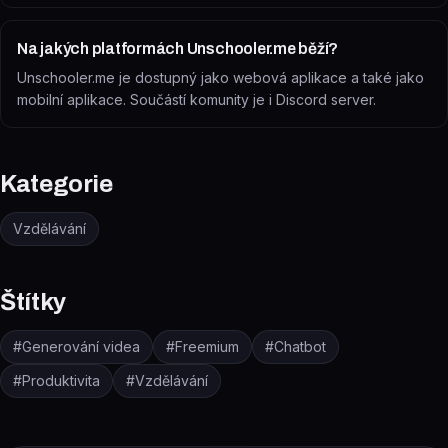
Na jakých platformách Unschooler.me běží?
Unschooler.me je dostupný jako webová aplikace a také jako
mobilní aplikace. Součástí komunity je i Discord server.
Kategorie
Vzdělávání
Štítky
#
Generování videa
#
Freemium
#
Chatbot
#
Produktivita
#
Vzdělávání