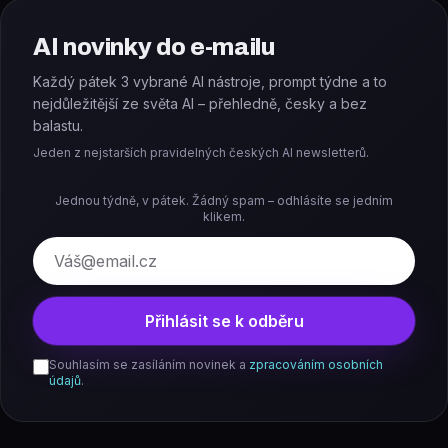
AI novinky do e-mailu
Každý pátek 3 vybrané AI nástroje, prompt týdne a to
nejdůležitější ze světa AI – přehledně, česky a bez
balastu.
Jeden z nejstarších pravidelných českých AI newsletterů.
Jednou týdně, v pátek. Žádný spam – odhlásíte se jedním
klikem.
E-mail
Přihlásit se k odběru
Souhlasím se zasíláním novinek a
zpracováním osobních
údajů
.