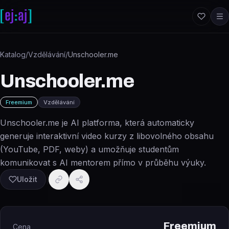
Přeskočit na obsah
Katalog
/
Vzdělávání
/
Unschooler.me
Unschooler.me
Freemium
Vzdělávání
Unschooler.me je AI platforma, která automaticky
generuje interaktivní video kurzy z libovolného obsahu
(YouTube, PDF, weby) a umožňuje studentům
komunikovat s AI mentorem přímo v průběhu výuky.
Uložit
Freemium
Cena