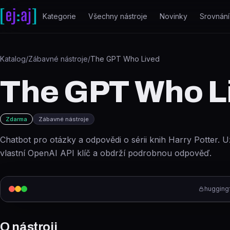
Přeskočit na obsah
Kategorie
Všechny nástroje
Novinky
Srovnání
Katalog
/
Zábavné nástroje
/
The GPT Who Lived
The GPT Who L
Zdarma
Zábavné nástroje
Chatbot pro otázky a odpovědi o sérii knih Harry Potter. U
vlastní OpenAI API klíč a obdrží podrobnou odpověď.
hugging
O nástroji