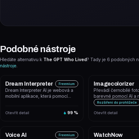
Podobné nástroje
Hledáte alternativu k
The GPT Who Lived
? Tady je
6
podobných ná
nástroje
.
Dream Interpreter
Imagecolorizer
Freemium
Dream Interpreter AI je webová a
Převádí černobílé fot
mobilní aplikace, která pomocí
barevné pomocí AI a 
umělé inteligence analyzuje a vy...
nástrojů pro obnovu st
Rozšíření do prohlížeče
Otevřít detail
99
%
Otevřít detail
Voice AI
WatchNow
Freemium