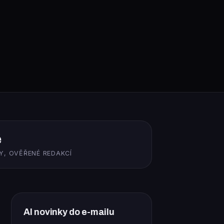
ě
Y, OVĚŘENÉ REDAKCÍ
AI novinky do e-mailu