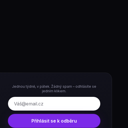
Jednou týdně, v pátek. Žádný spam – odhlásíte se
jedním klikem.
E-mail
Přihlásit se k odběru