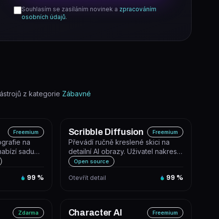
Souhlasím se zasíláním novinek a
zpracováním
osobních údajů
.
strojů z kategorie
Zábavné
Scribble Diffusion
Freemium
Freemium
ografie na
Převádí ručně kreslené skici na
nabízí sadu
detailní AI obrazy. Uživatel nakreslí
arých sním...
skicu v prohlížeči nebo na...
Open source
99
%
Otevřít detail
99
%
Character AI
Zdarma
Freemium