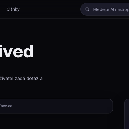
Články
ived
živatel zadá dotaz a
face.co