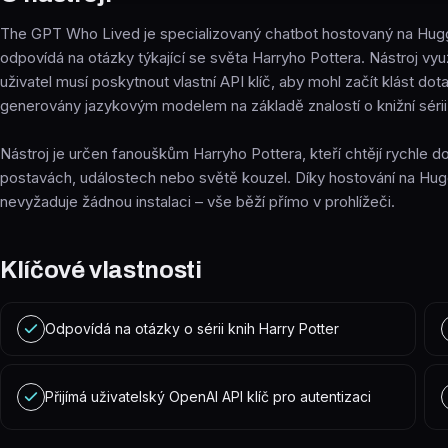
The GPT Who Lived je specializovaný chatbot hostovaný na Hug
odpovídá na otázky týkající se světa Harryho Pottera. Nástroj vy
uživatel musí poskytnout vlastní API klíč, aby mohl začít klást do
generovány jazykovým modelem na základě znalostí o knižní sérii
Nástroj je určen fanouškům Harryho Pottera, kteří chtějí rychle 
postavách, událostech nebo světě kouzel. Díky hostování na Hu
nevyžaduje žádnou instalaci – vše běží přímo v prohlížeči.
Klíčové vlastnosti
Odpovídá na otázky o sérii knih Harry Potter
Přijímá uživatelský OpenAI API klíč pro autentizaci