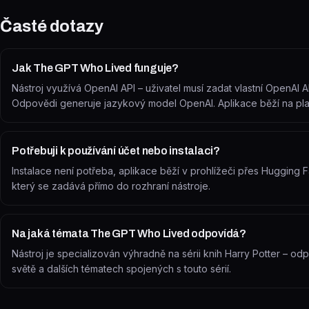
Časté dotazy
Jak The GPT Who Lived funguje?
Nástroj využívá OpenAI API – uživatel musí zadat vlastní OpenAI AP
Odpovědi generuje jazykový model OpenAI. Aplikace běží na pla
Potřebuji k používání účet nebo instalaci?
Instalace není potřeba, aplikace běží v prohlížeči přes Hugging F
který se zadává přímo do rozhraní nástroje.
Na jaká témata The GPT Who Lived odpovídá?
Nástroj je specializován výhradně na sérii knih Harry Potter – 
světě a dalších tématech spojených s touto sérií.