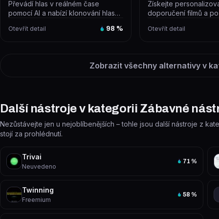
Převádí hlas v reálném čase
Získejte personalizo
pomocí AI a nabízí klonování hlasu,
doporučení filmů a po
text-to-speech a hlasové agenty...
názvy filmů nebo pořa
Otevřít detail
98
%
Otevřít detail
jste...
Zobrazit všechny alternativy v ka
Další nástroje v kategorii Zábavné nást
Nezůstávejte jen u nejoblíbenějších – tohle jsou další nástroje z ka
stojí za prohlédnutí.
Trivai
71
%
Neuvedeno
Twinning
58
%
Freemium