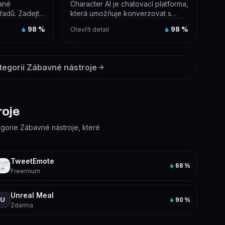
vané
Character AI je chatovací platforma,
řadů. Zadejte
která umožňuje konverzovat s
dů, které
miliony AI postav vytvořených...
98
%
Otevřít detail
98
%
tegorii
Zábavné nástroje
roje
tegorie Zábavné nástroje, které
TweetEmote
68
%
Freemium
Unreal Meal
U
90
%
Zdarma