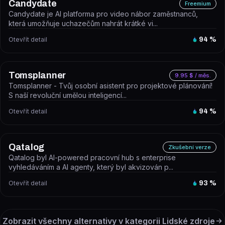
Candydate
Freemium
Candydate je AI platforma pro video nábor zaměstnanců,
která umožňuje uchazečům nahrát krátké vi...
Otevřít detail
94
%
Tomsplanner
9.95 $ / měs.
Tomsplanner - Tvůj osobní asistent pro projektové plánování!
S naší revoluční umělou inteligencí...
Otevřít detail
94
%
Qatalog
Zkušební verze
Qatalog byl AI-powered pracovní hub s enterprise
vyhledáváním a AI agenty, který byl akvizován p...
Otevřít detail
93
%
Zobrazit všechny alternativy v kategorii
Lidské zdroje