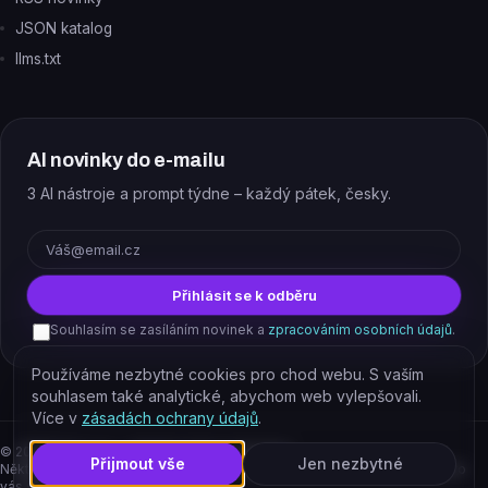
JSON katalog
llms.txt
AI novinky do e-mailu
3 AI nástroje a prompt týdne – každý pátek, česky.
E-mail
Přihlásit se k odběru
Souhlasím se zasíláním novinek a
zpracováním osobních údajů
.
Používáme nezbytné cookies pro chod webu. S vaším
souhlasem také analytické, abychom web vylepšovali.
Více v
zásadách ochrany údajů
.
©
2026
EJAJ s.r.o. – všechna práva vyhrazena.
Přijmout vše
Jen nezbytné
Některé odkazy jsou affiliate. Podporujete tím provoz katalogu, cena pro
vás se nemění.