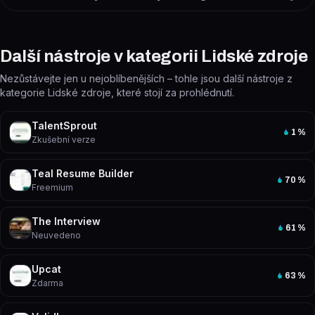
Další nástroje v kategorii Lidské zdroje
Nezůstávejte jen u nejoblíbenějších – tohle jsou další nástroje z
kategorie Lidské zdroje, které stojí za prohlédnutí.
TalentSprout
1
%
Zkušební verze
Teal Resume Builder
70
%
Freemium
The Interview
61
%
Neuvedeno
Upcat
63
%
Zdarma