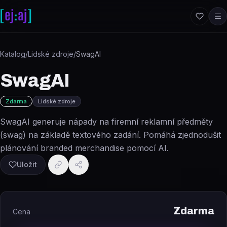
Přeskočit na obsah
Katalog
/
Lidské zdroje
/
SwagAI
SwagAI
Zdarma
Lidské zdroje
SwagAI generuje nápady na firemní reklamní předměty
(swag) na základě textového zadání. Pomáhá zjednodušit
plánování branded merchandise pomocí AI.
Uložit
Zdarma
Cena