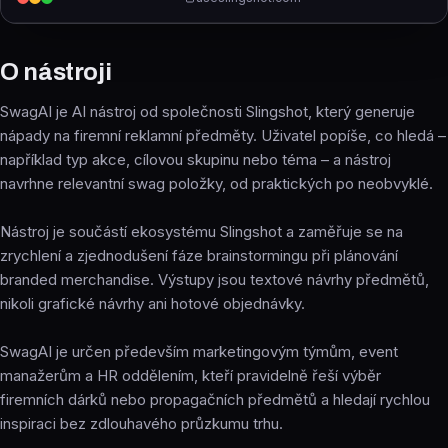
O nástroji
SwagAI je AI nástroj od společnosti Slingshot, který generuje
nápady na firemní reklamní předměty. Uživatel popíše, co hledá –
například typ akce, cílovou skupinu nebo téma – a nástroj
navrhne relevantní swag položky, od praktických po neobvyklé.
Nástroj je součástí ekosystému Slingshot a zaměřuje se na
zrychlení a zjednodušení fáze brainstormingu při plánování
branded merchandise. Výstupy jsou textové návrhy předmětů,
nikoli grafické návrhy ani hotové objednávky.
SwagAI je určen především marketingovým týmům, event
manažerům a HR oddělením, kteří pravidelně řeší výběr
firemních dárků nebo propagačních předmětů a hledají rychlou
inspiraci bez zdlouhavého průzkumu trhu.