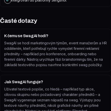
Integrován do platformy Slingshot
Časté dotazy
K čemu se SwagAI hodí?
SwagAI se hodí marketingovým týmům, event manažerům a HR
oddělením, kteří potřebují rychle vymyslet firemní reklamní
předměty – například pro konference, onboarding nebo
firemní dárky. Nástroj urychluje fázi brainstormingu tím, že na
základě textového popisu navrhne konkrétní swag položky.
Jak SwagAI funguje?
Uživatel textově popíše, co hledá – například typ akce,
cílovou skupinu nebo požadovaný charakter předmětů – a
SwagAI vygeneruje seznam nápadů na swag. Výstupy jsou
textové návrhy předmětů, nikoli grafické návrhy ani přímé
objednávky. Nástroj je součástí platformy Slingshot.