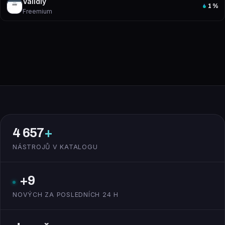
Validly
1
%
Freemium
4 657
+
NÁSTROJŮ V KATALOGU
+9
NOVÝCH ZA POSLEDNÍCH 24 H