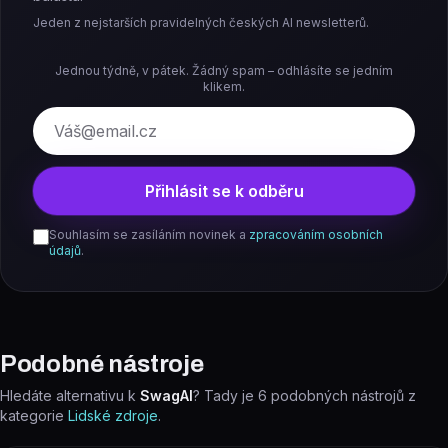
Jeden z nejstarších pravidelných českých AI newsletterů.
Jednou týdně, v pátek. Žádný spam – odhlásíte se jedním
klikem.
E-mail
Přihlásit se k odběru
Souhlasím se zasíláním novinek a
zpracováním osobních
údajů
.
Podobné nástroje
Hledáte alternativu k
SwagAI
? Tady je
6
podobných nástrojů z
kategorie
Lidské zdroje
.