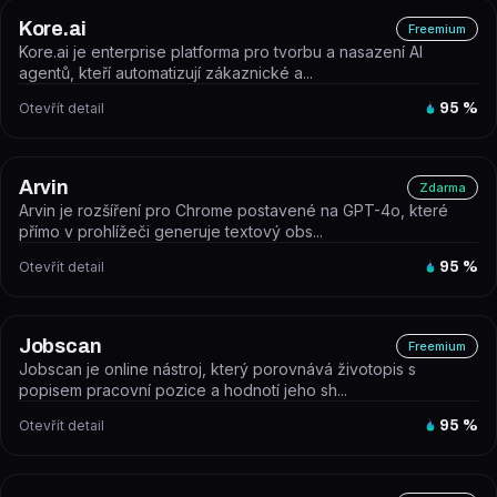
Kore.ai
Freemium
Kore.ai je enterprise platforma pro tvorbu a nasazení AI
agentů, kteří automatizují zákaznické a...
Otevřít detail
95
%
Arvin
Zdarma
Arvin je rozšíření pro Chrome postavené na GPT-4o, které
přímo v prohlížeči generuje textový obs...
Otevřít detail
95
%
Jobscan
Freemium
Jobscan je online nástroj, který porovnává životopis s
popisem pracovní pozice a hodnotí jeho sh...
Otevřít detail
95
%