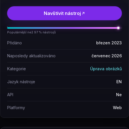
Navštívit nástroj
Populárnější než 97 % nástrojů
Přidáno
březen 2023
Naposledy aktualizováno
červenec 2026
Kategorie
Úprava obrázků
Jazyk nástroje
EN
API
Ne
Platformy
Web