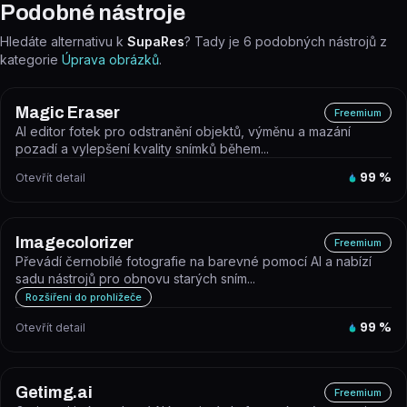
Podobné nástroje
Hledáte alternativu k
SupaRes
? Tady je
6
podobných nástrojů z
kategorie
Úprava obrázků
.
Magic Eraser
Freemium
AI editor fotek pro odstranění objektů, výměnu a mazání
pozadí a vylepšení kvality snímků během...
Otevřít detail
99
%
Imagecolorizer
Freemium
Převádí černobílé fotografie na barevné pomocí AI a nabízí
sadu nástrojů pro obnovu starých sním...
Rozšíření do prohlížeče
Otevřít detail
99
%
Getimg.ai
Freemium