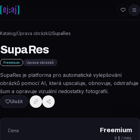
Přeskočit na obsah
Katalog
/
Úprava obrázků
/
SupaRes
SupaRes
Freemium
Úprava obrázků
SupaRes je platforma pro automatické vylepšování
obrázků pomocí AI, která upscaluje, obnovuje, odstraňuje
šum a opravuje vizuální nedostatky fotografií.
Uložit
Freemium
Cena
9 $ / měs.