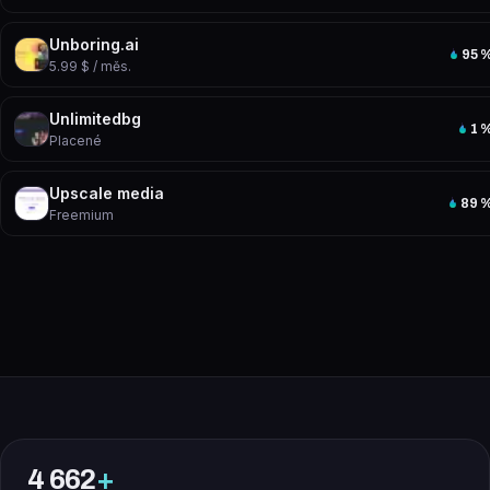
Unboring.ai
95
5.99 $ / měs.
Unlimitedbg
1
Placené
Upscale media
89
Freemium
4 662
+