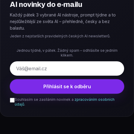
AI novinky do e-mailu
Každý pátek 3 vybrané AI nástroje, prompt týdne a to
nejdůležitější ze světa AI – přehledně, česky a bez
balastu.
Jeden z nejstarších pravidelných českých AI newsletterů.
Jednou týdně, v pátek. Žádný spam – odhlásíte se jedním
klikem.
E-mail
Přihlásit se k odběru
Souhlasím se zasíláním novinek a
zpracováním osobních
údajů
.