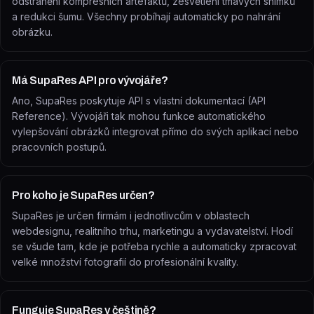
odstranění kompresních artefaktů, zesvětlení tmavých snímků
a redukci šumu. Všechny probíhají automaticky po nahrání
obrázku.
Má SupaRes API pro vývojáře?
Ano, SupaRes poskytuje API s vlastní dokumentací (API
Reference). Vývojáři tak mohou funkce automatického
vylepšování obrázků integrovat přímo do svých aplikací nebo
pracovních postupů.
Pro koho je SupaRes určen?
SupaRes je určen firmám i jednotlivcům v oblastech
webdesignu, realitního trhu, marketingu a vydavatelství. Hodí
se všude tam, kde je potřeba rychle a automaticky zpracovat
velké množství fotografií do profesionální kvality.
Funguje SupaRes v češtině?