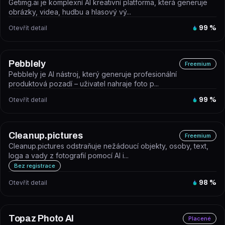
Getimg.ai je komplexní AI kreativní platforma, která generuje
obrázky, videa, hudbu a hlasový vý...
Otevřít detail
99
%
Pebblely
Freemium
Pebblely je AI nástroj, který generuje profesionální
produktová pozadí – uživatel nahraje foto p...
Otevřít detail
99
%
Cleanup.pictures
Freemium
Cleanup.pictures odstraňuje nežádoucí objekty, osoby, text,
loga a vady z fotografií pomocí AI i...
Bez registrace
Otevřít detail
98
%
Topaz Photo AI
Placené