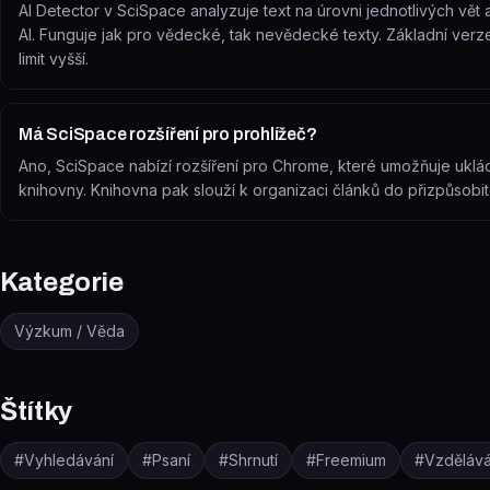
AI Detector v SciSpace analyzuje text na úrovni jednotlivých v
AI. Funguje jak pro vědecké, tak nevědecké texty. Základní verz
limit vyšší.
Má SciSpace rozšíření pro prohlížeč?
Ano, SciSpace nabízí rozšíření pro Chrome, které umožňuje uklá
knihovny. Knihovna pak slouží k organizaci článků do přizpůsobite
Kategorie
Výzkum / Věda
Štítky
#
Vyhledávání
#
Psaní
#
Shrnutí
#
Freemium
#
Vzdělává