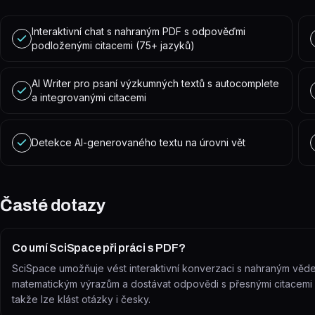
Interaktivní chat s nahraným PDF s odpověďmi
podloženými citacemi (75+ jazyků)
AI Writer pro psaní výzkumných textů s autocomplete
a integrovanými citacemi
Detekce AI-generovaného textu na úrovni vět
Časté dotazy
Co umí SciSpace při práci s PDF?
SciSpace umožňuje vést interaktivní konverzaci s nahraným věde
matematickým výrazům a dostávat odpovědi s přesnými citacemi
takže lze klást otázky i česky.