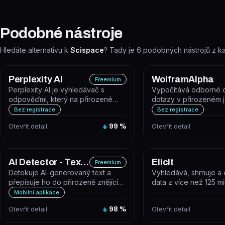
Podobné nástroje
Hledáte alternativu k
Scispace
? Tady je
6
podobných nástrojů z k
Perplexity AI
WolframAlpha
Freemium
Perplexity AI je vyhledávač s
Vypočítává odborné 
odpověďmi, který na přirozené
dotazy v přirozeném 
dotazy reaguje přímými odpověďmi
pomocí algoritmů, zna
Bez registrace
Bez registrace
pod...
AI...
Otevřít detail
99
%
Otevřít detail
AI Detector - Text Validator
Elicit
Freemium
Detekuje AI-generovaný text a
Vyhledává, shrnuje a 
přepisuje ho do přirozeně znějící
data z více než 125 mi
lidské podoby. Mobilní aplikace...
vědeckých článků pom
Mobilní aplikace
Otevřít detail
98
%
Otevřít detail