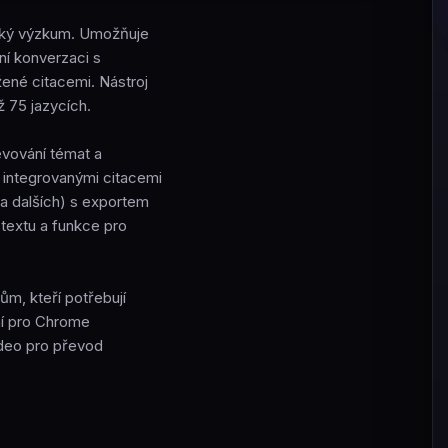
ický výzkum. Umožňuje
ní konverzaci s
žené citacemi. Nástroj
ž 75 jazycích.
evování témat a
a integrovanými citacemi
 a dalších) s exportem
 textu a funkce pro
m, kteří potřebují
ení pro Chrome
ideo pro převod