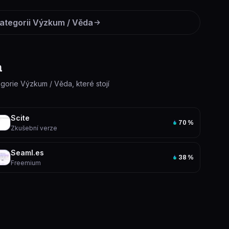
kategorii
Výzkum / Věda
a
egorie Výzkum / Věda, které stojí
Scite
70
%
Zkušební verze
Seaml.es
38
%
Freemium