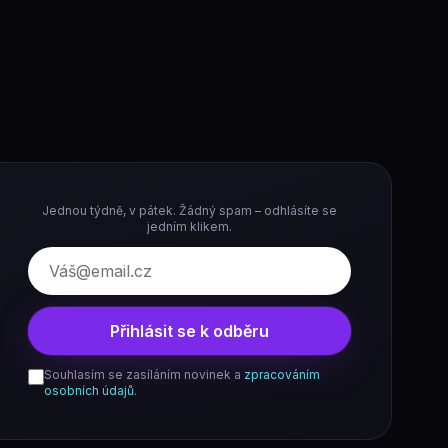
Jednou týdně, v pátek. Žádný spam – odhlásíte se
jedním klikem.
E-mail
Přihlásit se k odběru
Souhlasím se zasíláním novinek a
zpracováním
osobních údajů
.