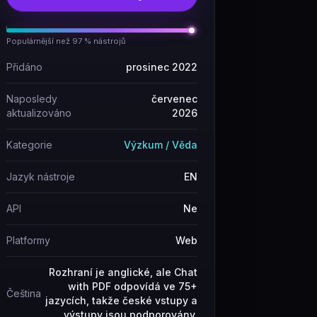
Populárnější než 97 % nástrojů
Přidáno
prosinec 2022
Naposledy
červenec
aktualizováno
2026
Kategorie
Výzkum / Věda
Jazyk nástroje
EN
API
Ne
Platformy
Web
Rozhraní je anglické, ale Chat
with PDF odpovídá ve 75+
Čeština
jazycích, takže české vstupy a
výstupy jsou podporovány.