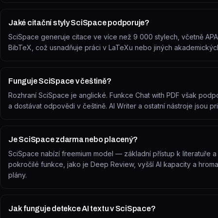
Jaké citační styly SciSpace podporuje?
SciSpace generuje citace ve více než 9 000 stylech, včetně APA,
BibTeX, což usnadňuje práci v LaTeXu nebo jiných akademických 
Funguje SciSpace v češtině?
Rozhraní SciSpace je anglické. Funkce Chat with PDF však podpo
a dostávat odpovědi v češtině. AI Writer a ostatní nástroje jsou pr
Je SciSpace zdarma nebo placený?
SciSpace nabízí freemium model — základní přístup k literatuře 
pokročilé funkce, jako je Deep Review, vyšší AI kapacity a hroma
plány.
Jak funguje detekce AI textu v SciSpace?