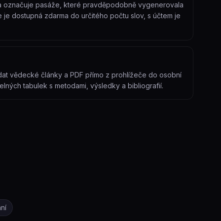
ět a označuje pasáže, které pravděpodobně vygenerovala
e je dostupná zdarma do určitého počtu slov, s účtem je
dat vědecké články a PDF přímo z prohlížeče do osobní
lných tabulek s metodami, výsledky a bibliografií.
ní