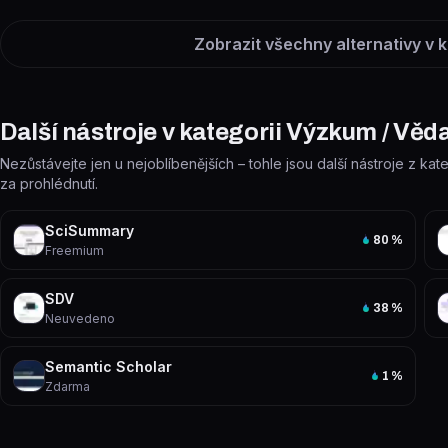
Zobrazit všechny alternativy v 
Další nástroje v kategorii Výzkum / Věd
Nezůstávejte jen u nejoblíbenějších – tohle jsou další nástroje z kat
za prohlédnutí.
SciSummary
80
%
Freemium
SDV
38
%
Neuvedeno
Semantic Scholar
1
%
Zdarma