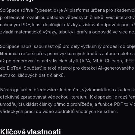
SciSpace (dříve Typeset.io) je AI platforma určená pro akadem
prohledávat rozsáhlou databázi vědeckých článků, vést interaktiv
nahraným PDF, klást doplňující otázky a získávat odpovědi podlo
zvládá matematické výrazy, tabulky i grafy a odpovídá ve více ne
SciSpace nabízí sadu nástrojů pro celý výzkumný proces: od obj
literárních rešerší přes psaní výzkumných textů s autocomplete 
až po generování citací v tisících stylů (APA, MLA, Chicago, IEEE
do BibTeX. Součástí je také nástroj pro detekci AI-generovaného
extrakci klíčových dat z článků.
Nástroj je určen především studentům, výzkumníkům a akademiků
efektivně zpracovávat vědeckou literaturu. K dispozici je rozšíř
umožňující ukládat články přímo z prohlížeče, a funkce PDF to V
vědeckých prací do video abstraktů vhodných ke sdílení.
Klíčové vlastnosti