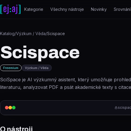
Přeskočit na obsah
Kategorie
Všechny nástroje
Novinky
Srovnání
Katalog
/
Výzkum / Věda
/
Scispace
Scispace
Freemium
Výzkum / Věda
SciSpace je AI výzkumný asistent, který umožňuje prohle
literaturu, analyzovat PDF a psát akademické texty s citace
scispa
O nástroji