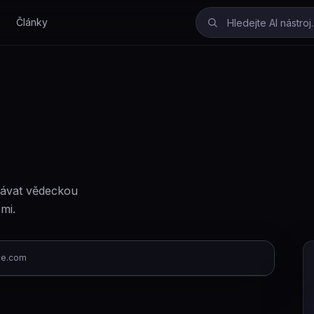
Články
dávat vědeckou
mi.
ce.com