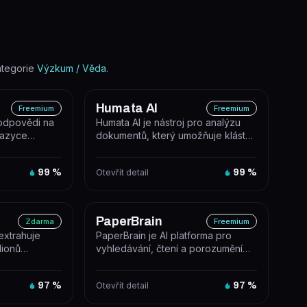
ategorie
Výzkum / Věda
.
Humata AI
Freemium
Freemium
odpovědi na
Humata AI je nástroj pro analýzu
jazyce
dokumentů, který umožňuje klást
lostní báze a
otázky nad nahranými soubory a...
99
%
Otevřít detail
99
%
PaperBrain
Zdarma
Freemium
extrahuje
PaperBrain je AI platforma pro
lionů
vyhledávání, čtení a porozumění
ocí AI.
vědeckým článkům, která využívá
G...
97
%
Otevřít detail
97
%