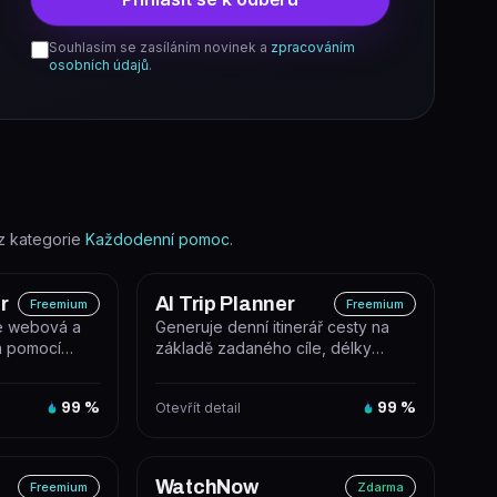
Souhlasím se zasíláním novinek a
zpracováním
osobních údajů
.
z kategorie
Každodenní pomoc
.
r
AI Trip Planner
Freemium
Freemium
je webová a
Generuje denní itinerář cesty na
rá pomocí
základě zadaného cíle, délky
yzuje a vy...
pobytu a osobních zájmů.
99
%
Otevřít detail
99
%
WatchNow
Freemium
Zdarma