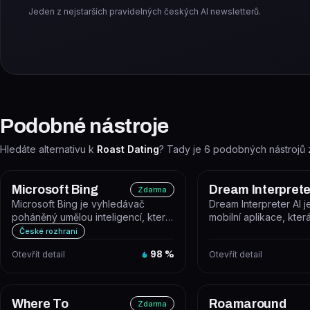
Jeden z nejstarších pravidelných českých AI newsletterů.
Podobné nástroje
Hledáte alternativu k
Roast Dating
? Tady je
6
podobných nástrojů 
Microsoft Bing
Dream Interprete
Zdarma
Microsoft Bing je vyhledávač
Dream Interpreter AI 
poháněný umělou inteligencí, který
mobilní aplikace, kte
kombinuje klasické webové
umělé inteligence anal
České rozhraní
vyhled...
Otevřít detail
98
%
Otevřít detail
Where To
Roamaround
Zdarma