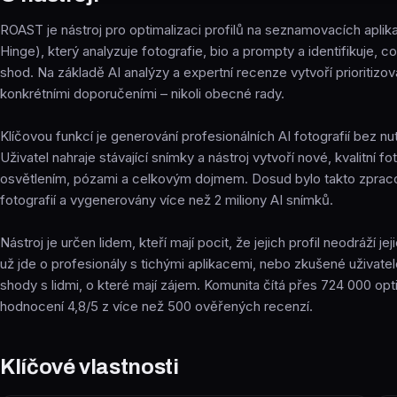
ROAST je nástroj pro optimalizaci profilů na seznamovacích aplik
Hinge), který analyzuje fotografie, bio a prompty a identifikuje, co
shod. Na základě AI analýzy a expertní recenze vytvoří prioritizov
konkrétními doporučeními – nikoli obecné rady.
Klíčovou funkcí je generování profesionálních AI fotografií bez nutn
Uživatel nahraje stávající snímky a nástroj vytvoří nové, kvalitní fo
osvětlením, pózami a celkovým dojmem. Dosud bylo takto zpraco
fotografií a vygenerovány více než 2 miliony AI snímků.
Nástroj je určen lidem, kteří mají pocit, že jejich profil neodráží je
už jde o profesionály s tichými aplikacemi, nebo zkušené uživatele
shody s lidmi, o které mají zájem. Komunita čítá přes 724 000 opt
hodnocení 4,8/5 z více než 500 ověřených recenzí.
Klíčové vlastnosti