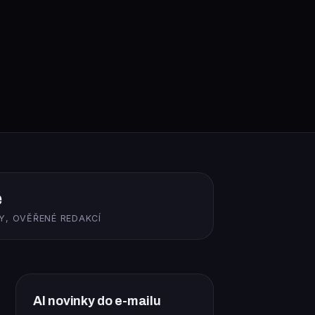
ě
Y, OVĚŘENÉ REDAKCÍ
AI novinky do e-mailu