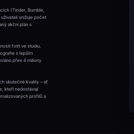
acích (Tinder, Bumble,
 uživateli snižuje počet
aný akční plán s
osti fotit ve studiu.
tografie s lepším
váno přes 4 miliony
jich skutečné kvality – ať
, kteří nedostávají
imalizovaných profilů a