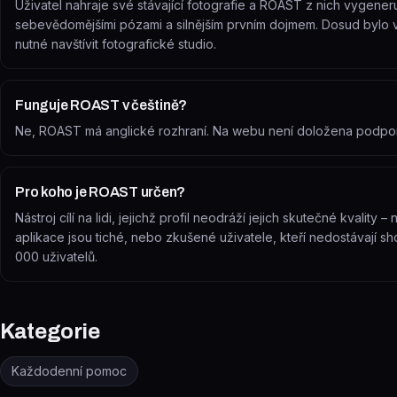
Uživatel nahraje své stávající fotografie a ROAST z nich vygeneru
sebevědomějšími pózami a silnějším prvním dojmem. Dosud bylo vy
nutné navštívit fotografické studio.
Funguje ROAST v češtině?
Ne, ROAST má anglické rozhraní. Na webu není doložena podpo
Pro koho je ROAST určen?
Nástroj cílí na lidi, jejichž profil neodráží jejich skutečné kvality – 
aplikace jsou tiché, nebo zkušené uživatele, kteří nedostávají sho
000 uživatelů.
Kategorie
Každodenní pomoc