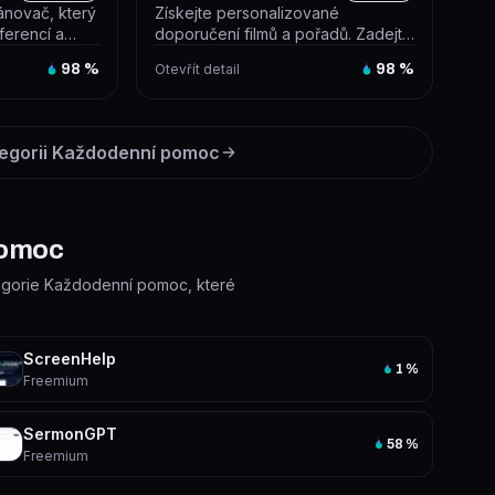
lánovač, který
Získejte personalizované
ferencí a
doporučení filmů a pořadů. Zadejte
nalizo...
názvy filmů nebo pořadů, které
98
%
Otevřít detail
98
%
jste...
egorii
Každodenní pomoc
pomoc
ategorie Každodenní pomoc, které
ScreenHelp
1
%
Freemium
SermonGPT
58
%
Freemium