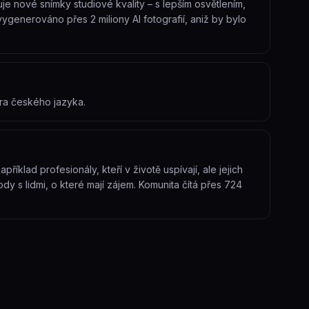
je nové snímky studiové kvality – s lepším osvětlením,
generováno přes 2 miliony AI fotografií, aniž by bylo
ra českého jazyka.
například profesionály, kteří v životě uspívají, ale jejich
dy s lidmi, o které mají zájem. Komunita čítá přes 724