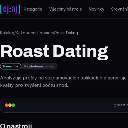
Přeskočit na obsah
Kategorie
Všechny nástroje
Novinky
Srovnání
Katalog
/
Každodenní pomoc
/
Roast Dating
Roast Dating
Freemium
Každodenní pomoc
Analyzuje profily na seznamovacích aplikacích a generuje 
kvality pro zvýšení počtu shod.
roast.
O nástroji