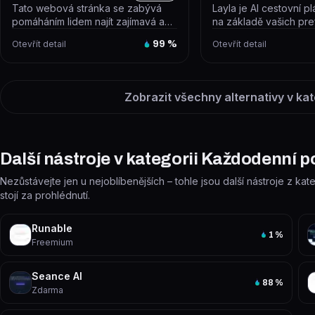
Tato webová stránka se zabývá
Layla je AI cestovní p
pomáháním lidem najít zajímavá a
na základě vašich pre
zábavná místa k návštěvě. Po klik...
rozpočtu sestaví perso
Otevřít detail
99
%
Otevřít detail
Zobrazit všechny alternativy v kat
Další nástroje v kategorii Každodenní 
Nezůstávejte jen u nejoblíbenějších – tohle jsou další nástroje z k
stojí za prohlédnutí.
Runable
1
%
Freemium
Seance AI
88
%
Zdarma