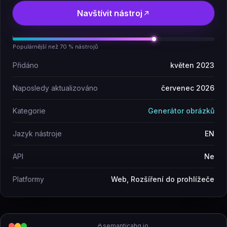
Navštívit nástroj
Populárnější než 70 % nástrojů
Přidáno
květen 2023
Naposledy aktualizováno
červenec 2026
Kategorie
Generátor obrázků
Jazyk nástroje
EN
API
Ne
Platformy
Web, Rozšíření do prohlížeče
semanticahq.io