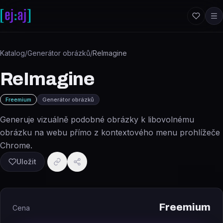
Přeskočit na obsah
Katalog
/
Generátor obrázků
/
ReImagine
ReImagine
Freemium
Generátor obrázků
Generuje vizuálně podobné obrázky k libovolnému
obrázku na webu přímo z kontextového menu prohlížeče
Chrome.
Uložit
Freemium
Cena