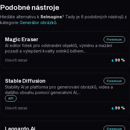
Podobné nástroje
Hledáte alternativu k
ReImagine
? Tady je
6
podobných nástrojů z
kategorie
Generátor obrázků
.
Magic Eraser
Freemium
AI editor fotek pro odstranění objektů, výměnu a mazání
pozadí a vylepšení kvality snímků během...
Otevřít detail
99
%
Stable Diffusion
Freemium
Stability AI je platforma pro generování obrázků, videa a
dalšího obsahu pomocí generativní AI,...
API
Otevřít detail
99
%
Leonardo.Ai
Freemium