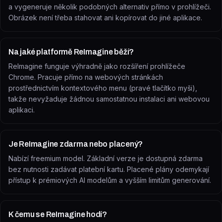
a vygeneruje několik podobných alternativ přímo v prohlížeči.
Obrázek není třeba stahovat ani kopírovat do jiné aplikace.
Na jaké platformě ReImagine běží?
ReImagine funguje výhradně jako rozšíření prohlížeče
Chrome. Pracuje přímo na webových stránkách
prostřednictvím kontextového menu (pravé tlačítko myši),
takže nevyžaduje žádnou samostatnou instalaci ani webovou
aplikaci.
Je ReImagine zdarma nebo placený?
Nabízí freemium model. Základní verze je dostupná zdarma
bez nutnosti zadávat platební kartu. Placené plány odemykají
přístup k prémiových AI modelům a vyšším limitům generování.
K čemu se ReImagine hodí?