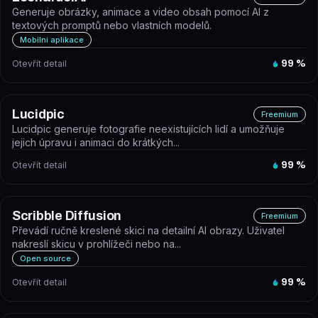
Generuje obrázky, animace a video obsah pomocí AI z
textových promptů nebo vlastních modelů.
Mobilní aplikace
Otevřít detail
99
%
Lucidpic
Freemium
Lucidpic generuje fotografie neexistujících lidí a umožňuje
jejich úpravu i animaci do krátkých...
Otevřít detail
99
%
Scribble Diffusion
Freemium
Převádí ručně kreslené skici na detailní AI obrazy. Uživatel
nakreslí skicu v prohlížeči nebo na...
Open source
Otevřít detail
99
%