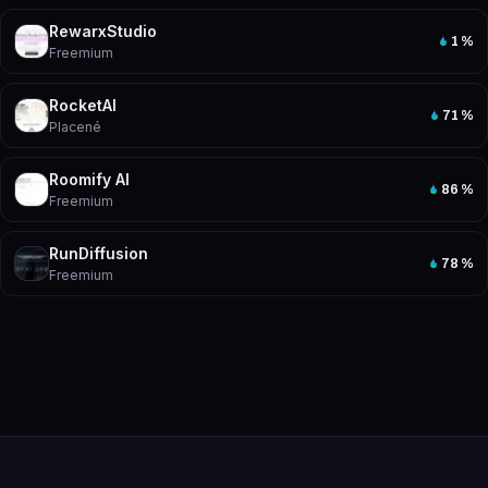
RewarxStudio
1
%
Freemium
RocketAI
71
%
Placené
Roomify AI
86
%
Freemium
RunDiffusion
78
%
Freemium