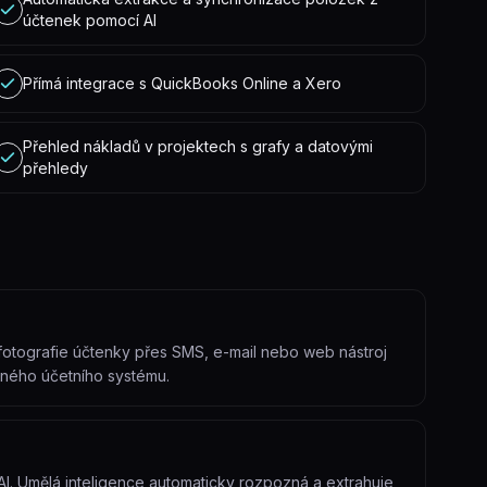
účtenek pomocí AI
Přímá integrace s QuickBooks Online a Xero
Přehled nákladů v projektech s grafy a datovými
přehledy
 fotografie účtenky přes SMS, e-mail nebo web nástroj
eného účetního systému.
 AI. Umělá inteligence automaticky rozpozná a extrahuje