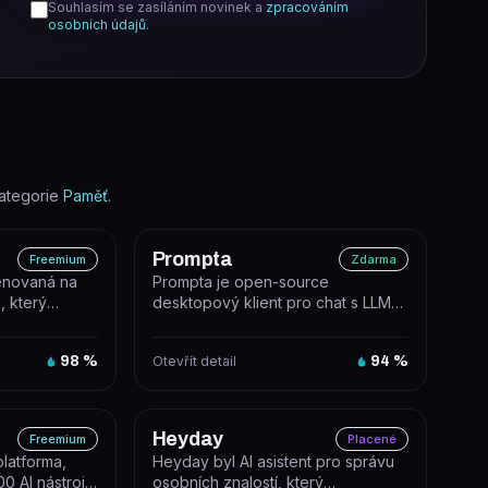
Souhlasím se zasíláním novinek a
zpracováním
osobních údajů
.
ategorie
Paměť
.
Prompta
Freemium
Zdarma
enovaná na
Prompta je open-source
j, který
desktopový klient pro chat s LLM
udijní fla...
modely (ChatGPT), navržený jako
rychlé a...
98
%
Otevřít detail
94
%
Heyday
Freemium
Placené
latforma,
Heyday byl AI asistent pro správu
00 AI nástrojů
osobních znalostí, který