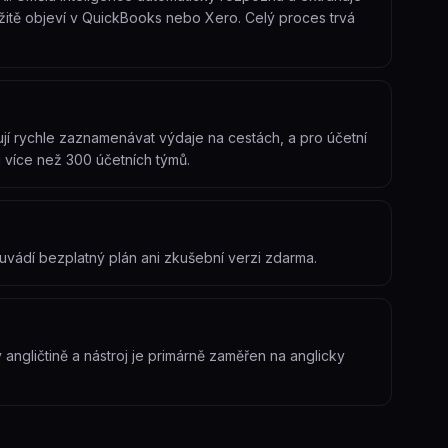
mžitě objeví v QuickBooks nebo Xero. Celý proces trvá
ují rychle zaznamenávat výdaje na cestách, a pro účetní
 více než 300 účetních týmů.
euvádí bezplatný plán ani zkušební verzi zdarma.
 angličtině a nástroj je primárně zaměřen na anglicky