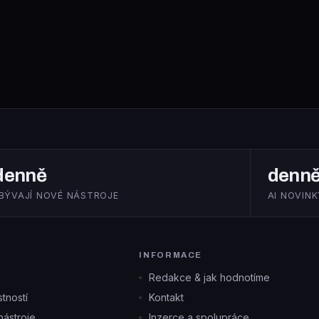
denně
denn
IBÝVAJÍ NOVÉ NÁSTROJE
AI NOVINK
INFORMACE
Redakce & jak hodnotíme
tností
Kontakt
ástroje
Inzerce a spolupráce