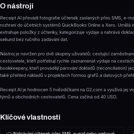
O nástroji
Receipt AI převádí fotografie účtenek zaslaných přes SMS, e-m
rozhraní do účetních systémů QuickBooks Online a Xero. Umělá i
extrahuje položky z účtenky, kategorizuje výdaje a nahrává dokl
sekund bez ručního zadávání dat.
Nástroj je navržen pro dvě skupiny uživatelů: cestující zaměstna
cestovatele, kteří potřebují rychle zaznamenat výdaje na cestách,
bookkeepery, kteří provádějí párování dokladů (reconciliation) jed
také přehled nákladů v projektech formou grafů a datových přeh
Receipt AI je hodnocen 5 hvězdičkami na G2.com a využívá jej v
týmů a obchodních cestovatelů. Cena začíná od 40 USD.
Klíčové vlastnosti
Nahrávání účtenek přes SMS, e-mail nebo webové