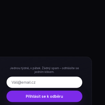
Jednou týdně, v pátek. Žádný spam – odhlásíte se
jedním klikem.
E-mail
Přihlásit se k odběru