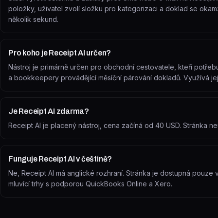
položky, uživatel zvolí složku pro kategorizaci a doklad se oka
několik sekund.
Pro koho je Receipt AI určen?
Nástroj je primárně určen pro obchodní cestovatele, kteří potřeb
a bookkeepery provádějící měsíční párování dokladů. Využívá jej
Je Receipt AI zdarma?
Receipt AI je placený nástroj, cena začíná od 40 USD. Stránka n
Funguje Receipt AI v češtině?
Ne, Receipt AI má anglické rozhraní. Stránka je dostupná pouze v
mluvící trhy s podporou QuickBooks Online a Xero.