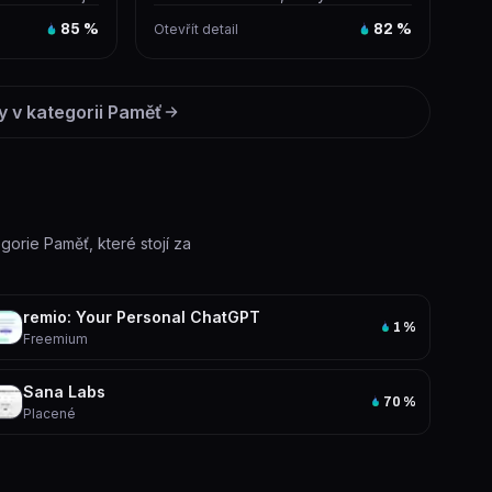
, gener...
automaticky ukládal a propojoval
85
%
Otevřít detail
82
%
obsa...
y v kategorii
Paměť
egorie Paměť, které stojí za
remio: Your Personal ChatGPT
1
%
Freemium
Sana Labs
70
%
Placené