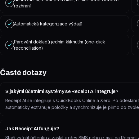
rozhraní
Automatická kategorizace výdajů
Párování dokladů jedním kliknutím (one-click
reconciliation)
Časté dotazy
S jakými účetními systémy se Receipt AI integruje?
Receipt AI se integruje s QuickBooks Online a Xero. Po odeslání
automaticky extrahuje položky a synchronizuje je přímo do zvol
Jak Receipt AI funguje?
Stačí vyfotit účtenku a zaslat ji přes SMS nebo e-mail na Receipt