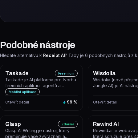
Podobné nástroje
Hledáte alternativu k
Receipt AI
? Tady je
6
podobných nástrojů z k
Taskade
Wisdolia
Freemium
Taskade je AI platforma pro tvorbu
Wisdolia (nově přejm
firemních aplikací, agentů a
Jungle AI) je AI nástro
automatizovaných workflow z jedi...
automaticky generuje st
Mobilní aplikace
Otevřít detail
99
%
Otevřít detail
Glasp
Rewind AI
Zdarma
Glasp AI Writing je nástroj, který
Rewind.ai je webová p
přeměňuje vaše zvýraznění a
která sdružuje přes 4