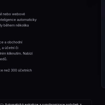
ail nebo webové
nteligence automaticky
ady během několika
nce a obchodní
 a účetní či
ním kliknutím. Nabízí
ledů.
íce než 300 účetních
Automatická extrakce a synchronizace položek z