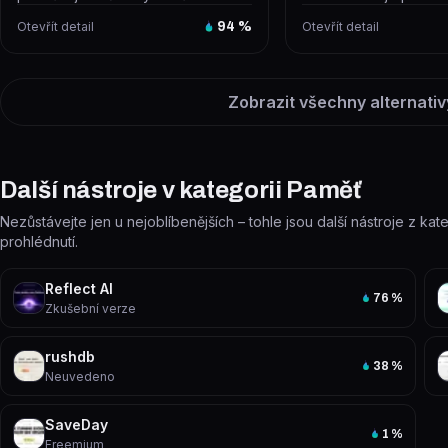
poznámky z webu, PDF a YouTube
na jednom místě – chat
Otevřít detail
94
%
Otevřít detail
vi...
Zobrazit všechny alternativ
Další nástroje v kategorii Paměť
Nezůstávejte jen u nejoblíbenějších – tohle jsou další nástroje z kat
prohlédnutí.
Reflect AI
76
%
Zkušební verze
rushdb
38
%
Neuvedeno
SaveDay
1
%
Freemium