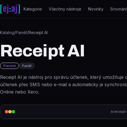
Přeskočit na obsah
Kategorie
Všechny nástroje
Novinky
Srovnání
Katalog
/
Paměť
/
Receipt AI
Receipt AI
Placené
Paměť
Receipt AI je nástroj pro správu účtenek, který umožňuje o
účtenek přes SMS nebo e-mail a automaticky je synchron
Online nebo Xero.
receipt