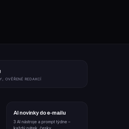
ě
Y, OVĚŘENÉ REDAKCÍ
AI novinky do e-mailu
3 AI nástroje a prompt týdne –
každý pátek, česky.