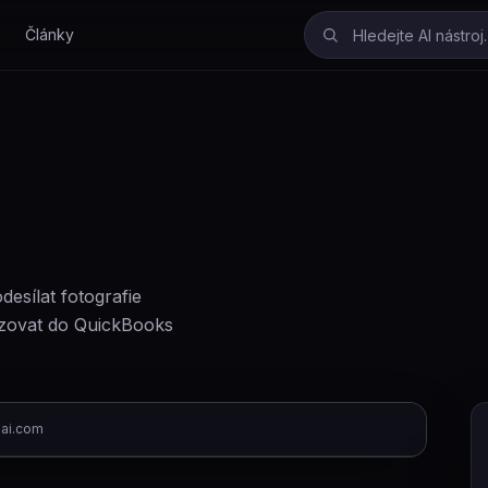
Články
desílat fotografie
izovat do QuickBooks
-ai.com