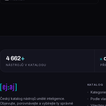
4 662
+
NÁSTROJŮ V KATALOGU
PŘ
KATALOG
Kategorie
Český katalog nástrojů umělé inteligence.
Podle vlas
Objevujte, porovnávejte a vybírejte ty správné
Všechny n