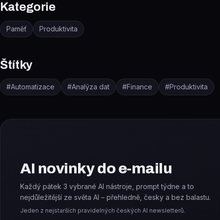
Kategorie
Paměť
Produktivita
Štítky
#
Automatizace
#
Analýza dat
#
Finance
#
Produktivita
AI novinky do e-mailu
Každý pátek 3 vybrané AI nástroje, prompt týdne a to
nejdůležitější ze světa AI – přehledně, česky a bez balastu.
Jeden z nejstarších pravidelných českých AI newsletterů.