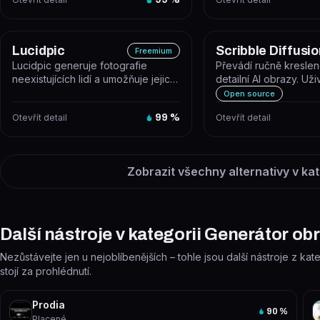
Lucidpic
Scribble Diffusio
Freemium
Lucidpic generuje fotografie
Převádí ručně kreslen
neexistujících lidí a umožňuje jejich
detailní AI obrazy. Uži
úpravu i animaci do krátkých...
skicu v prohlížeči nebo
Open source
Otevřít detail
99
%
Otevřít detail
Zobrazit všechny alternativy v kat
Další nástroje v kategorii Generátor ob
Nezůstávejte jen u nejoblíbenějších – tohle jsou další nástroje z ka
stojí za prohlédnutí.
Prodia
90
%
Placené