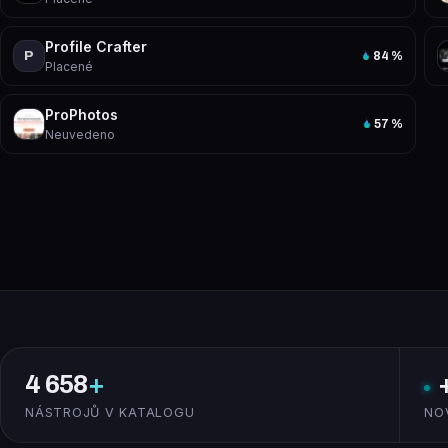
Profile Crafter
P
84
%
Placené
ProPhotos
57
%
Neuvedeno
4 658
+
NÁSTROJŮ V KATALOGU
NO