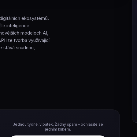
m digitálních ekosystémů.
lé inteligence
jnovějších modelech AI,
I lze tvorba využívající
se stává snadnou,
Jednou týdně, v pátek. Žádný spam – odhlásíte se
jedním klikem.