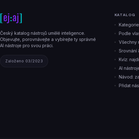
KATALOG
Kategorie
Český katalog nástrojů umělé inteligence.
Podle vlas
Objevujte, porovnávejte a vybírejte ty správné
Všechny n
AI nástroje pro svou práci.
Srovnání 
Kvíz: najd
Založeno 03/2023
AI nástro
Návod: z
Přidat nás