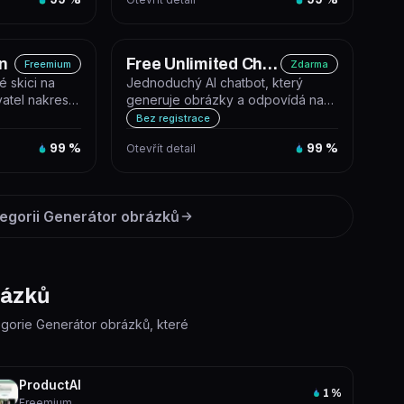
n
Free Unlimited Chat Bot
Freemium
Zdarma
é skici na
Jednoduchý AI chatbot, který
vatel nakreslí
generuje obrázky a odpovídá na
 na...
otázky. Funguje zdarma bez
Bez registrace
registrac...
99
%
Otevřít detail
99
%
egorii
Generátor obrázků
rázků
tegorie Generátor obrázků, které
ProductAI
1
%
Freemium