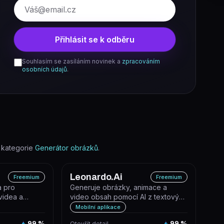
E-mail
Přihlásit se k odběru
Souhlasím se zasíláním novinek a
zpracováním
osobních údajů
.
 kategorie
Generátor obrázků
.
Leonardo.Ai
Freemium
Freemium
a pro
Generuje obrázky, animace a
videa a
video obsah pomocí AI z textových
í generativní
promptů nebo vlastních modelů.
Mobilní aplikace
99
%
Otevřít detail
99
%