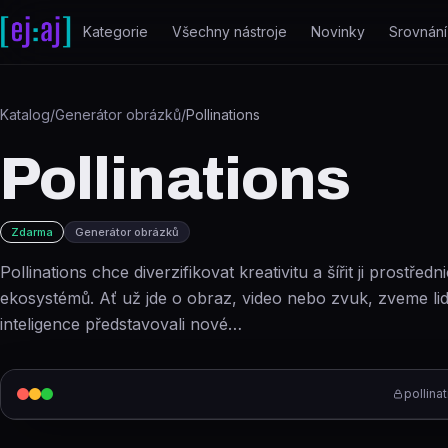
Přeskočit na obsah
Kategorie
Všechny nástroje
Novinky
Srovnání
Katalog
/
Generátor obrázků
/
Pollinations
Pollinations
Zdarma
Generátor obrázků
Pollinations chce diverzifikovat kreativitu a šířit ji prostředn
ekosystémů. Ať už jde o obraz, video nebo zvuk, zveme lid
inteligence představovali nové…
pollinat