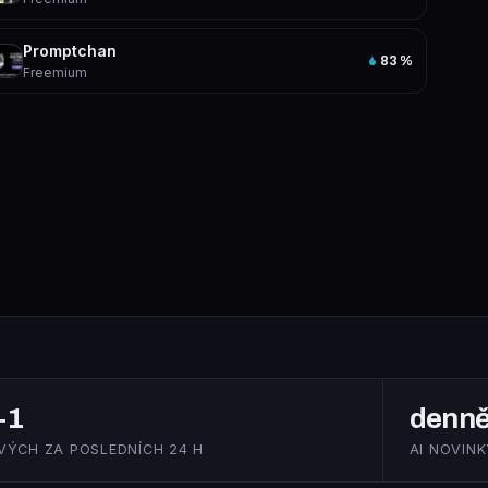
Promptchan
83
%
Freemium
+1
denn
VÝCH ZA POSLEDNÍCH 24 H
AI NOVINK