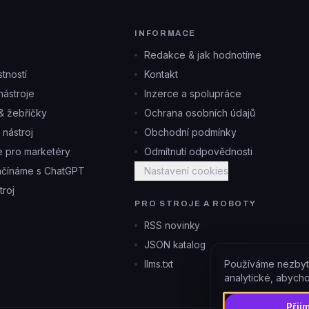
INFORMACE
Redakce & jak hodnotíme
tností
Kontakt
ástroje
Inzerce a spolupráce
& žebříčky
Ochrana osobních údajů
i nástroj
Obchodní podmínky
je pro marketéry
Odmítnutí odpovědnosti
ačínáme s ChatGPT
Nastavení cookies
troj
PRO STROJE A ROBOTY
RSS novinky
JSON katalog
Používáme nezbyt
llms.txt
analytické, abych
Přij