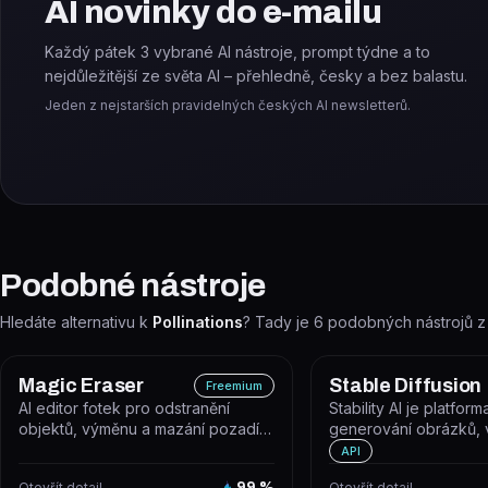
AI novinky do e-mailu
Každý pátek 3 vybrané AI nástroje, prompt týdne a to
nejdůležitější ze světa AI – přehledně, česky a bez balastu.
Jeden z nejstarších pravidelných českých AI newsletterů.
Podobné nástroje
Hledáte alternativu k
Pollinations
? Tady je
6
podobných nástrojů z
Magic Eraser
Stable Diffusion
Freemium
AI editor fotek pro odstranění
Stability AI je platform
objektů, výměnu a mazání pozadí a
generování obrázků, 
vylepšení kvality snímků během...
dalšího obsahu pomoc
API
AI,...
Otevřít detail
99
%
Otevřít detail