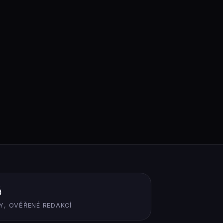
ě
Y, OVĚŘENÉ REDAKCÍ