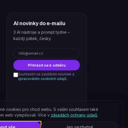
AI novinky do e-mailu
3 AI nástroje a prompt týdne –
každý pátek, česky.
E-mail
Přihlásit se k odběru
Souhlasím se zasíláním novinek a
zpracováním osobních údajů
.
né cookies pro chod webu. S vaším souhlasem také
om web vylepšovali. Více v
zásadách ochrany údajů
.
mout vše
Jen nezbytné