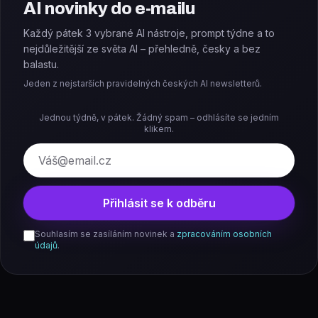
AI novinky do e-mailu
Každý pátek 3 vybrané AI nástroje, prompt týdne a to
nejdůležitější ze světa AI – přehledně, česky a bez
balastu.
Jeden z nejstarších pravidelných českých AI newsletterů.
Jednou týdně, v pátek. Žádný spam – odhlásíte se jedním
klikem.
E-mail
Přihlásit se k odběru
Souhlasím se zasíláním novinek a
zpracováním osobních
údajů
.