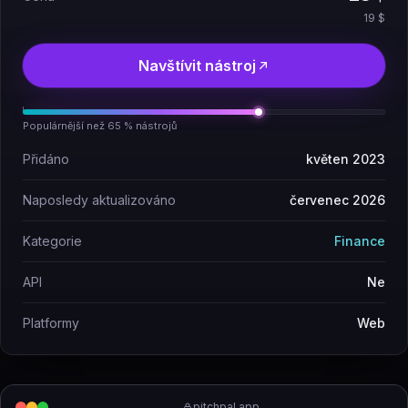
19 $
Navštívit nástroj
Populárnější než 65 % nástrojů
Přidáno
květen 2023
Naposledy aktualizováno
červenec 2026
Kategorie
Finance
API
Ne
Platformy
Web
pitchpal.app