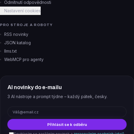
Odmítnutí odpovědnosti
Nastavení cookies
PRO STROJE A ROBOTY
RSS novinky
JSON katalog
llms.txt
WebMCP pro agenty
AI novinky do e-mailu
3 AI nástroje a prompt týdne – každý pátek, česky.
E-mail
Přihlásit se k odběru
Souhlasím se zasíláním novinek a
zpracováním osobních údajů
.