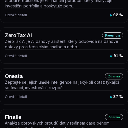
Global Predictions je AI finanční poradce, který analyzuje
investiční portfolia a poskytuje pers...
Otevřít detail
92
%
ZeroTax Al
Freemium
ZeroTax AI je AI daňový asistent, který odpovídá na daňové
dotazy prostřednictvím chatbota nebo...
Otevřít detail
91
%
Onesta
Zdarma
Zeptejte se jejich umělé inteligence na jakýkoli dotaz týkající
se financí, investování, rozpočt...
Otevřít detail
87
%
Finalle
Zdarma
Analýza obrovských proudů dat v reálném čase během