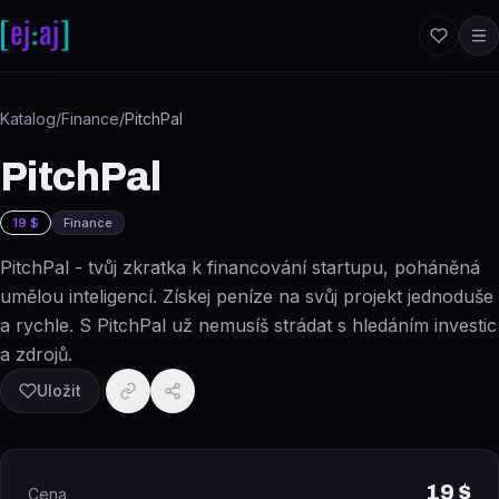
Přeskočit na obsah
Katalog
/
Finance
/
PitchPal
PitchPal
19 $
Finance
PitchPal - tvůj zkratka k financování startupu, poháněná
umělou inteligencí. Získej peníze na svůj projekt jednoduše
a rychle. S PitchPal už nemusíš strádat s hledáním investic
a zdrojů.
Uložit
19 $
Cena