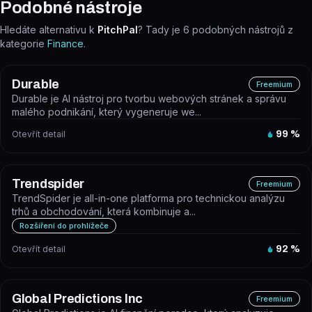
Podobné nástroje
Hledáte alternativu k
PitchPal
? Tady je
6
podobných nástrojů z
kategorie
Finance
.
Durable
Freemium
Durable je AI nástroj pro tvorbu webových stránek a správu
malého podnikání, který vygeneruje we...
Otevřít detail
99
%
Trendspider
Freemium
TrendSpider je all-in-one platforma pro technickou analýzu
trhů a obchodování, která kombinuje a...
Rozšíření do prohlížeče
Otevřít detail
92
%
Global Predictions Inc
Freemium