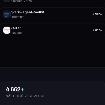
Zkušební verze
qveris-agent-toolkit
38
%
Freemium
Raizer
61
%
Placené
4 662
+
NÁSTROJŮ V KATALOGU