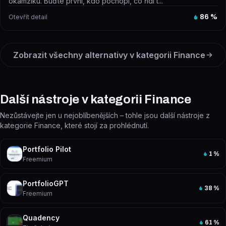
okamžiku. Buďte první, kdo pochopí, co řídí t...
Otevřít detail
86
%
Zobrazit všechny alternativy v kategorii
Finance
Další nástroje v kategorii Finance
Nezůstávejte jen u nejoblíbenějších – tohle jsou další nástroje z
kategorie Finance, které stojí za prohlédnutí.
Portfolio Pilot
1
%
Freemium
PortfolioGPT
38
%
Freemium
Quadency
61
%