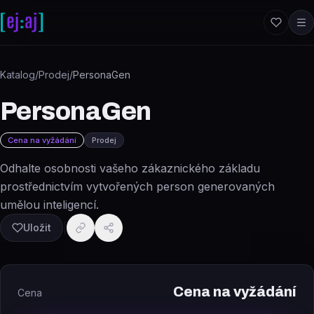
Přeskočit na obsah
Katalog
/
Prodej
/
PersonaGen
PersonaGen
Cena na vyžádání
Prodej
Odhalte osobnosti vašeho zákaznického základu
prostřednictvím vytvořených person generovaných
umělou inteligencí.
Uložit
Cena na vyžádání
Cena