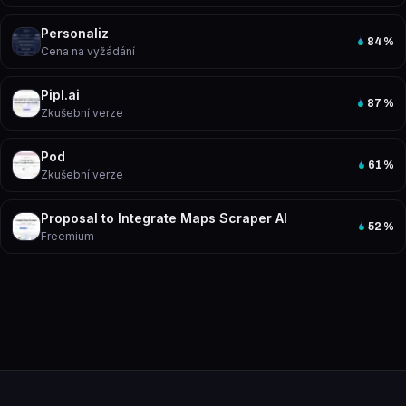
Personaliz
84
%
Cena na vyžádání
Pipl.ai
87
%
Zkušební verze
Pod
61
%
Zkušební verze
Proposal to Integrate Maps Scraper AI
52
%
Freemium