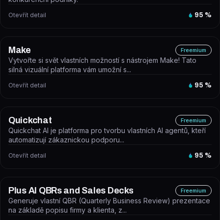
Otevřít detail
95
%
Make
Freemium
Vytvořte si svět vlastních možností s nástrojem Make! Tato
silná vizuální platforma vám umožní s...
Otevřít detail
95
%
Quickchat
Freemium
Quickchat AI je platforma pro tvorbu vlastních AI agentů, kteří
automatizují zákaznickou podporu...
Otevřít detail
95
%
Plus AI QBRs and Sales Decks
Freemium
Generuje vlastní QBR (Quarterly Business Review) prezentace
na základě popisu firmy a klienta, z...