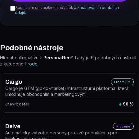
Souhlasím se zasíláním novinek a
zpracováním osobních
údajů
.
Podobné nástroje
Hledáte alternativu k
PersonaGen
? Tady je
6
podobných nástrojů
z kategorie
Prodej
.
Cargo
Freemium
Cargo je GTM (go-to-market) infrastrukturní platforma, která
umožňuje obchodním a marketingovým...
Otevřít detail
96
%
Delve
Placené
Automaticky vytvořte persony pro své podnikání a pro
konkurenční podniky.