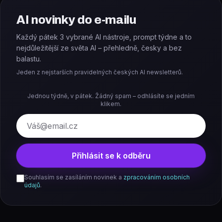
AI novinky do e-mailu
Každý pátek 3 vybrané AI nástroje, prompt týdne a to
nejdůležitější ze světa AI – přehledně, česky a bez
balastu.
Jeden z nejstarších pravidelných českých AI newsletterů.
Jednou týdně, v pátek. Žádný spam – odhlásíte se jedním
klikem.
E-mail
Přihlásit se k odběru
Souhlasím se zasíláním novinek a
zpracováním osobních
údajů
.