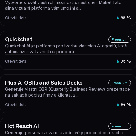
Vytvořte si svět vlastních možností s nástrojem Make! Tato
silná vizuální platforma vám umožní s...
Otevřít detail
95
%
Quickchat
Freemium
Quickchat AI je platforma pro tvorbu vlastních AI agentů, kteří
automatizují zákaznickou podporu...
Otevřít detail
95
%
Plus AI QBRs and Sales Decks
Freemium
Generuje vlastní QBR (Quarterly Business Review) prezentace
na základě popisu firmy a klienta, z...
Otevřít detail
94
%
Hot Reach AI
Freemium
Generuje personalizované úvodní věty pro cold outreach e-