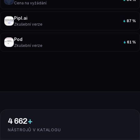
Cena na vyžádání
Pipl.ai
87
%
Zkušební verze
Pod
61
%
Zkušební verze
4 662
+
NÁSTROJŮ V KATALOGU