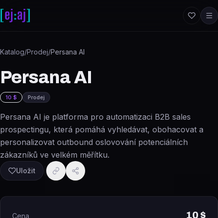
Přeskočit na obsah
Katalog
/
Prodej
/
Persana AI
Persana AI
10 $
Prodej
Persana AI je platforma pro automatizaci B2B sales
prospectingu, která pomáhá vyhledávat, obohacovat a
personalizovat outbound oslovování potenciálních
zákazníků ve velkém měřítku.
Uložit
10 $
Cena