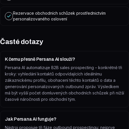
Rezervace obchodních schůzek prostřednictvím
personalizovaného oslovení
Časté dotazy
K čemu přesně Persana AI slouží?
Persana AI automatizuje B2B sales prospecting – konkrétně tři
kroky: vyhledání kontaktů odpovídajících ideálnímu
zákaznickému profilu, obohacení těchto kontaktů o data a
generování personalizovaných outbound zpráv. Výsledkem
má být vyšší počet domluvených obchodních schůzek při nižší
časové náročnosti pro obchodní tým.
Jak Persana AI funguje?
Nástroj propojuje tři fáze outbound prospectingu: nejprve