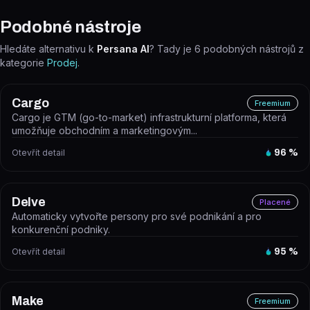
Podobné nástroje
Hledáte alternativu k
Persana AI
? Tady je
6
podobných nástrojů z
kategorie
Prodej
.
Cargo
Freemium
Cargo je GTM (go-to-market) infrastrukturní platforma, která
umožňuje obchodním a marketingovým...
Otevřít detail
96
%
Delve
Placené
Automaticky vytvořte persony pro své podnikání a pro
konkurenční podniky.
Otevřít detail
95
%
Make
Freemium