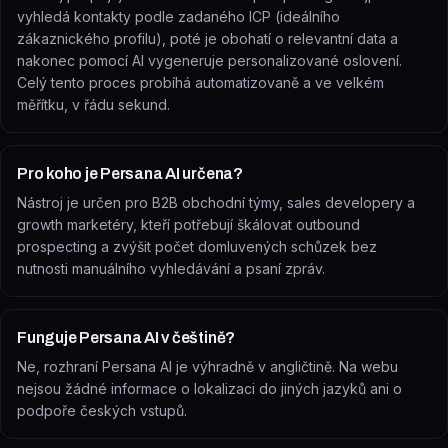
vyhledá kontakty podle zadaného ICP (ideálního
zákaznického profilu), poté je obohatí o relevantní data a
nakonec pomocí AI vygeneruje personalizované oslovení.
Celý tento proces probíhá automatizovaně a ve velkém
měřítku, v řádu sekund.
Pro koho je Persana AI určena?
Nástroj je určen pro B2B obchodní týmy, sales developery a
growth marketéry, kteří potřebují škálovat outbound
prospecting a zvýšit počet domluvených schůzek bez
nutnosti manuálního vyhledávání a psaní zpráv.
Funguje Persana AI v češtině?
Ne, rozhraní Persana AI je výhradně v angličtině. Na webu
nejsou žádné informace o lokalizaci do jiných jazyků ani o
podpoře českých vstupů.