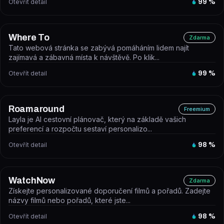
Otevřít detail
99
%
Where To
Zdarma
Tato webová stránka se zabývá pomáháním lidem najít
zajímavá a zábavná místa k návštěvě. Po klik...
Otevřít detail
99
%
Roamaround
Freemium
Layla je AI cestovní plánovač, který na základě vašich
preferencí a rozpočtu sestaví personalizo...
Otevřít detail
98
%
WatchNow
Zdarma
Získejte personalizované doporučení filmů a pořadů. Zadejte
názvy filmů nebo pořadů, které jste...
Otevřít detail
98
%