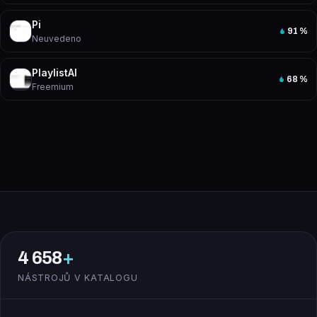
Pi
91
%
Neuvedeno
PlaylistAI
68
%
Freemium
4 658
+
NÁSTROJŮ V KATALOGU