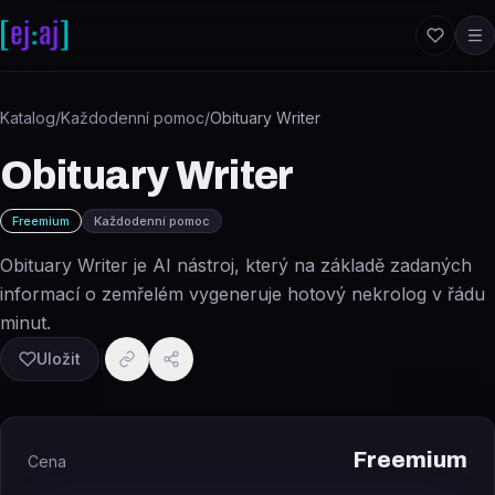
Přeskočit na obsah
Katalog
/
Každodenní pomoc
/
Obituary Writer
Obituary Writer
Freemium
Každodenní pomoc
Obituary Writer je AI nástroj, který na základě zadaných
informací o zemřelém vygeneruje hotový nekrolog v řádu
minut.
Uložit
Freemium
Cena