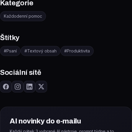
Kategorie
Každodenní pomoc
Štítky
#
Psaní
#
Textový obsah
#
Produktivita
Sociální sítě
AI novinky do e-mailu
Každý pátek 3 vybrané AI nástroje, prompt týdne a to