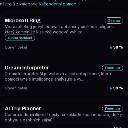
nástrojů z kategorie
Každodenní pomoc
.
Microsoft Bing
Zdarma
Microsoft Bing je vyhledávač poháněný umělou inteligencí,
který kombinuje klasické webové vyhled...
České rozhraní
Otevřít detail
98
%
Dream Interpreter
Freemium
Dream Interpreter AI je webová a mobilní aplikace, která
pomocí umělé inteligence analyzuje a vy...
Otevřít detail
99
%
AI Trip Planner
Freemium
Generuje denní itinerář cesty na základě zadaného cíle, délky
pobytu a osobních zájmů.