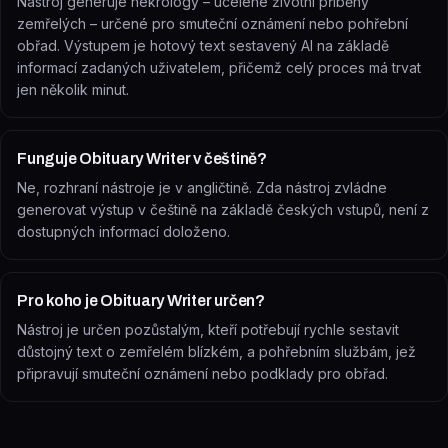
Nástroj generuje nekrology – ucelené životní příběhy
zemřelých – určené pro smuteční oznámení nebo pohřební
obřad. Výstupem je hotový text sestavený AI na základě
informací zadaných uživatelem, přičemž celý proces má trvat
jen několik minut.
Funguje Obituary Writer v češtině?
Ne, rozhraní nástroje je v angličtině. Zda nástroj zvládne
generovat výstup v češtině na základě českých vstupů, není z
dostupných informací doloženo.
Pro koho je Obituary Writer určen?
Nástroj je určen pozůstalým, kteří potřebují rychle sestavit
důstojný text o zemřelém blízkém, a pohřebním službám, jež
připravují smuteční oznámení nebo podklady pro obřad.