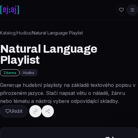
Přeskočit na obsah
Katalog
/
Hudba
/
Natural Language Playlist
Natural Language
Playlist
Zdarma
Hudba
Generuje hudební playlisty na základě textového popisu v
přirozeném jazyce. Stačí napsat větu o náladě, žánru
nebo tématu a nástroj vybere odpovídající skladby.
Uložit