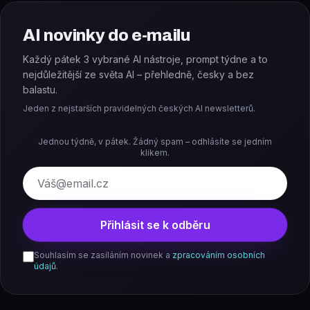
AI novinky do e-mailu
Každý pátek 3 vybrané AI nástroje, prompt týdne a to
nejdůležitější ze světa AI – přehledně, česky a bez
balastu.
Jeden z nejstarších pravidelných českých AI newsletterů.
Jednou týdně, v pátek. Žádný spam – odhlásíte se jedním
klikem.
E-mail
Přihlásit se k odběru
Souhlasím se zasíláním novinek a
zpracováním osobních
údajů
.