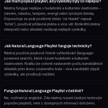
Jak mám popsat playlist, aby výsledky byly co nejlepší?
Nástroj funguje nejlépe s hudebními a kulturními vlastnostmi –
žánrem, náladou, tempem, energií nebo lyrickými tématy.
Doporučuje se psát pozitivně (místo 'ne hlasité' napsat
'tiché'), používat přídavná jména a více vět. Konkrétní jména
interpretů nebo skladeb nedávají nejlepší výsledky.
Jak Natural Language Playlist funguje technicky?
Nástroj používá jazykově řízené vyhledávání (language-
powered search), které rozumí hudebním a kulturním
vlastnostem. Kvalitu lze ovlivnit nastavením počtu kandidátních
skladeb přes ikonu ozubeného kola – více kandidátů zlepší
výsledky, ale prodlouží načítání.
Funguje Natural Language Playlist v češtině?
Ne, rozhraní je anglické. Zda nástroj rozumí českým textovým
popisům playlistů, není z dostupných informací doloženo.