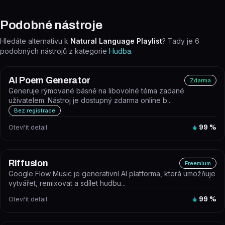
Podobné nástroje
Hledáte alternativu k
Natural Language Playlist
? Tady je
6
podobných nástrojů z kategorie
Hudba
.
AI Poem Generator
Zdarma
Generuje rýmované básně na libovolné téma zadané
uživatelem. Nástroj je dostupný zdarma online b...
Bez registrace
Otevřít detail
99
%
Riffusion
Freemium
Google Flow Music je generativní AI platforma, která umožňuje
vytvářet, remixovat a sdílet hudbu...
Otevřít detail
99
%