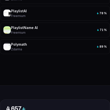
PlaylistAI
78
%
Freemium
PlaylistName AI
71
%
Freemium
Polymath
89
%
Zdarma
4 657
+