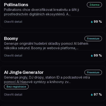
Pollinations
Zdarma
Pollinations chce diverzifikovat kreativitu a šířit ji
prostřednictvím digitálních ekosystémů. A...
Otevřít detail
99
%
Boomy
Freemium
Generuje originální hudební skladby pomocí AI během
několika sekund. Boomy je webová platforma,...
Otevřít detail
99
%
AI Jingle Generator
Freemium
Generuje jingly, DJ dropy, station ID a podcastové intra
pomocí AI hlasové syntézy a knihovny zv...
Bez registrace
Otevřít detail
97
%