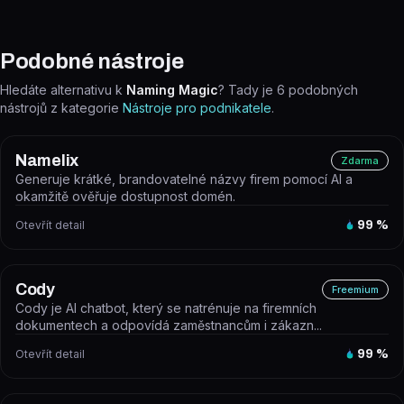
Podobné nástroje
Hledáte alternativu k
Naming Magic
? Tady je
6
podobných
nástrojů z kategorie
Nástroje pro podnikatele
.
Namelix
Zdarma
Generuje krátké, brandovatelné názvy firem pomocí AI a
okamžitě ověřuje dostupnost domén.
Otevřít detail
99
%
Cody
Freemium
Cody je AI chatbot, který se natrénuje na firemních
dokumentech a odpovídá zaměstnancům i zákazn...
Otevřít detail
99
%