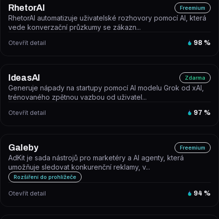
RhetorAI
Freemium
RhetorAI automatizuje uživatelské rozhovory pomocí AI, která
vede konverzační průzkumy se zákazn...
Otevřít detail
98
%
IdeasAI
Zdarma
Generuje nápady na startupy pomocí AI modelu Grok od xAI,
trénovaného zpětnou vazbou od uživatel...
Otevřít detail
97
%
Galeby
Freemium
AdKit je sada nástrojů pro marketéry a AI agenty, která
umožňuje sledovat konkurenční reklamy, v...
Rozšíření do prohlížeče
Otevřít detail
94
%