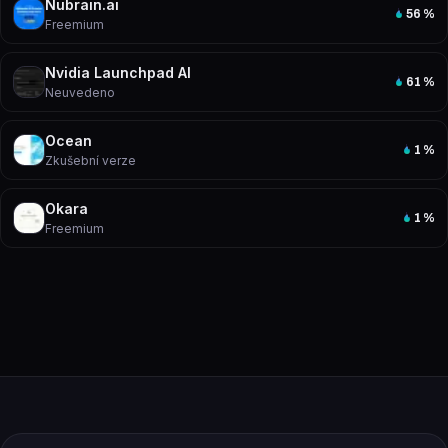
Nubrain.ai
56
%
Freemium
Nvidia Launchpad AI
61
%
Neuvedeno
Ocean
1
%
Zkušební verze
Okara
1
%
Freemium