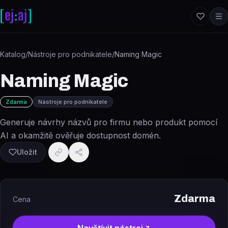
Přeskočit na obsah
Katalog
/
Nástroje pro podnikatele
/
Naming Magic
Naming Magic
Zdarma
Nástroje pro podnikatele
Generuje návrhy názvů pro firmu nebo produkt pomocí
AI a okamžitě ověřuje dostupnost domén.
Uložit
Zdarma
Cena