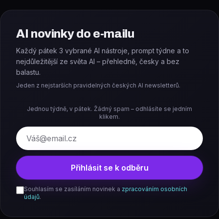
AI novinky do e-mailu
Každý pátek 3 vybrané AI nástroje, prompt týdne a to
nejdůležitější ze světa AI – přehledně, česky a bez
balastu.
Jeden z nejstarších pravidelných českých AI newsletterů.
Jednou týdně, v pátek. Žádný spam – odhlásíte se jedním
klikem.
E-mail
Přihlásit se k odběru
Souhlasím se zasíláním novinek a
zpracováním osobních
údajů
.