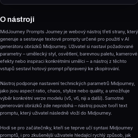
O nástroji
MidJourney Prompts Journey je webový nástroj třetí strany, který
generuje a sestavuje textové prompty určené pro použití v AI
generátoru obrázků Midjourney. Uživatel si nastaví požadované
parametry – umělecký styl, osvětlení, barevnou paletu, kamerové
efekty nebo inspiraci konkrétními umělci – a nástroj z těchto
vstupů sestaví hotový prompt připravený ke zkopírování.
Nástroj podporuje nastavení technických parametrů Midjourney,
jako jsou aspect ratio, chaos, stylize nebo quality, a umožňuje
výběr konkrétní verze modelu (v5, v6, niji a další). Samotné
generování obrázků zde neprobíhá – nástroj pouze tvoří text
promptu, který uživatel následně vloží do Midjourney.
Hodí se pro začátečníky, kteří se teprve učí syntaxi Midjourney
promptů, i pro zkušenější uživatele hledající rychlý způsob, jak