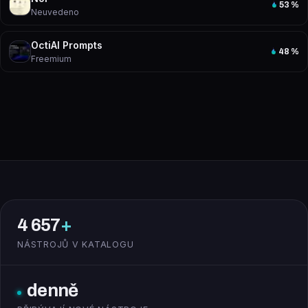
53
%
Neuvedeno
OctiAI Prompts
48
%
Freemium
4 657
+
NÁSTROJŮ V KATALOGU
denně