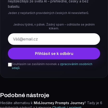
nejdůležitější ze světa AI – přehledně, česky a bez
balastu.
Jeden z nejstarších pravidelných českých AI newsletterů.
Jednou týdně, v pátek. Žádný spam – odhlásíte se jedním
klikem.
E-mail
Přihlásit se k odběru
Souhlasím se zasíláním novinek a
zpracováním osobních
údajů
.
Podobné nástroje
Hledáte alternativu k
MidJourney Prompts Journey
? Tady je
6
podobných nástrojů z kategorie
Chatboti / asistenti
.