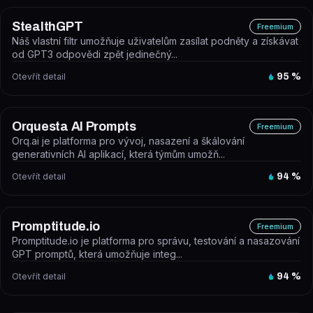
StealthGPT
Freemium
Náš vlastní filtr umožňuje uživatelům zasílat podněty a získávat
od GPT3 odpovědi zpět jedinečný...
Otevřít detail
95
%
Orquesta AI Prompts
Freemium
Orq.ai je platforma pro vývoj, nasazení a škálování
generativních AI aplikací, která týmům umožň...
Otevřít detail
94
%
Promptitude.io
Freemium
Promptitude.io je platforma pro správu, testování a nasazování
GPT promptů, která umožňuje integ...
Otevřít detail
94
%