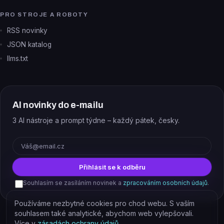
PRO STROJE A ROBOTY
RSS novinky
JSON katalog
llms.txt
AI novinky do e-mailu
3 AI nástroje a prompt týdne – každý pátek, česky.
E-mail
Přihlásit se k odběru
Souhlasím se zasíláním novinek a
zpracováním osobních údajů
.
Používáme nezbytné cookies pro chod webu. S vaším
souhlasem také analytické, abychom web vylepšovali.
Více v
zásadách ochrany údajů
.