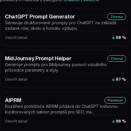
ChatGPT Prompt Generator
Zdarma
Generuje strukturované prompty pro ChatGPT na základě
zadané role, úkolu a formátu výstupu.
Otevřít detail
98
%
MidJourney Prompt Helper
Zdarma
Generuje prompty pro Midjourney pomocí vizuálního
průvodce parametry a styly.
Otevřít detail
97
%
AIPRM
Freemium
Rozšíření prohlížeče AIPRM přidává do ChatGPT knihovnu
kurátorovaných šablon promptů pro SEO, ma...
Otevřít detail
96
%