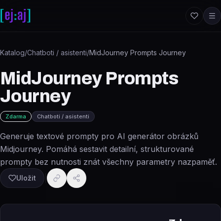
Přeskočit na obsah
Katalog
/
Chatboti / asistenti
/
MidJourney Prompts Journey
MidJourney Prompts
Journey
Zdarma
Chatboti / asistenti
Generuje textové prompty pro AI generátor obrázků
Midjourney. Pomáhá sestavit detailní, strukturované
prompty bez nutnosti znát všechny parametry nazpaměť.
Uložit