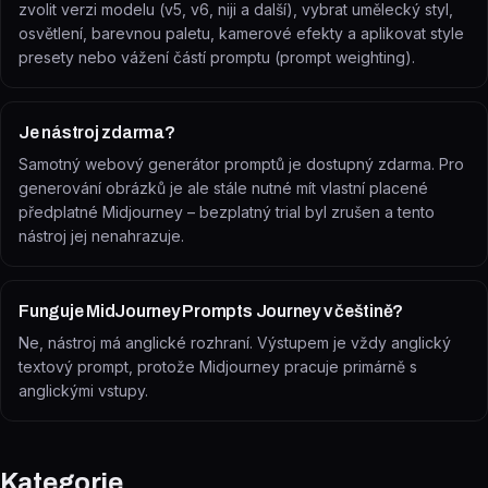
zvolit verzi modelu (v5, v6, niji a další), vybrat umělecký styl,
osvětlení, barevnou paletu, kamerové efekty a aplikovat style
presety nebo vážení částí promptu (prompt weighting).
Je nástroj zdarma?
Samotný webový generátor promptů je dostupný zdarma. Pro
generování obrázků je ale stále nutné mít vlastní placené
předplatné Midjourney – bezplatný trial byl zrušen a tento
nástroj jej nenahrazuje.
Funguje MidJourney Prompts Journey v češtině?
Ne, nástroj má anglické rozhraní. Výstupem je vždy anglický
textový prompt, protože Midjourney pracuje primárně s
anglickými vstupy.
Kategorie