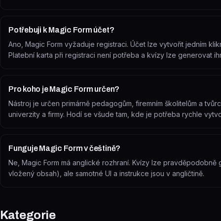
Potřebuji k Magic Form účet?
Ano, Magic Form vyžaduje registraci. Účet lze vytvořit jedním k
Platební karta při registraci není potřeba a kvízy lze generovat ih
Pro koho je Magic Form určen?
Nástroj je určen primárně pedagogům, firemním školitelům a tvůrc
univerzity a firmy. Hodí se všude tam, kde je potřeba rychle vytvoř
Funguje Magic Form v češtině?
Ne, Magic Form má anglické rozhraní. Kvízy lze pravděpodobně ge
vložený obsah), ale samotné UI a instrukce jsou v angličtině.
Kategorie