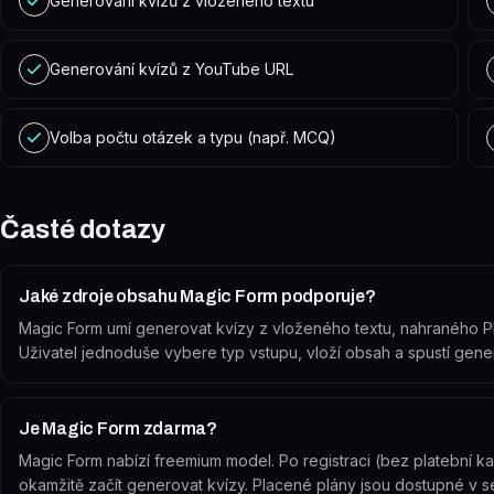
Generování kvízů z vloženého textu
Generování kvízů z YouTube URL
Volba počtu otázek a typu (např. MCQ)
Časté dotazy
Jaké zdroje obsahu Magic Form podporuje?
Magic Form umí generovat kvízy z vloženého textu, nahraného
Uživatel jednoduše vybere typ vstupu, vloží obsah a spustí gene
Je Magic Form zdarma?
Magic Form nabízí freemium model. Po registraci (bez platební ka
okamžitě začít generovat kvízy. Placené plány jsou dostupné v se