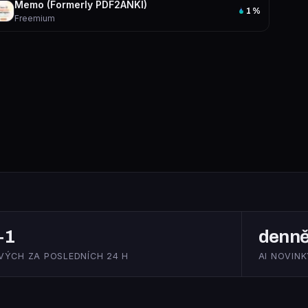
Memo (Formerly PDF2ANKI)
1
%
Freemium
+1
denn
VÝCH ZA POSLEDNÍCH 24 H
AI NOVINK