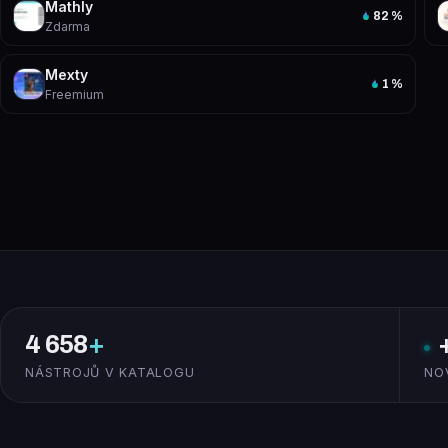
Mathly
82
%
Zdarma
Mexty
1
%
Freemium
4 658
+
NÁSTROJŮ V KATALOGU
NO