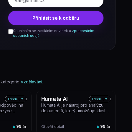
Přihlásit se k odběru
Souhlasím se zasíláním novinek a
zpracováním
osobních údajů
.
 kategorie
Vzdělávání
.
Humata AI
Freemium
Freemium
odpovědi na
Humata AI je nástroj pro analýzu
jazyce
dokumentů, který umožňuje klást
lostní báze a
otázky nad nahranými soubory a...
99
%
Otevřít detail
99
%