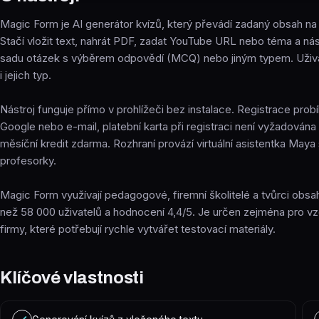
Magic Form je AI generátor kvízů, který převádí zadaný obsah na
Stačí vložit text, nahrát PDF, zadat YouTube URL nebo téma a nás
sadu otázek s výběrem odpovědí (MCQ) nebo jiným typem. Uživat
i jejich typ.
Nástroj funguje přímo v prohlížeči bez instalace. Registrace prob
Google nebo e-mail, platební karta při registraci není vyžadován
měsíční kredit zdarma. Rozhraní provází virtuální asistentka Maya 
profesorky.
Magic Form využívají pedagogové, firemní školitelé a tvůrci obsah
než 58 000 uživatelů a hodnocení 4,4/5. Je určen zejména pro vzd
firmy, které potřebují rychle vytvářet testovací materiály.
Klíčové vlastnosti