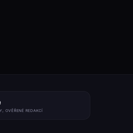
ě
Y, OVĚŘENÉ REDAKCÍ