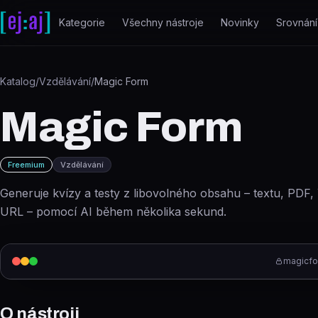
Přeskočit na obsah
Kategorie
Všechny nástroje
Novinky
Srovnání
Katalog
/
Vzdělávání
/
Magic Form
Magic Form
Freemium
Vzdělávání
Generuje kvízy a testy z libovolného obsahu – textu, PDF
URL – pomocí AI během několika sekund.
magicfo
O nástroji