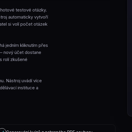
 hotové testové otázky.
troj automaticky vytvoří
el si volí počet otázek
íhá jedním kliknutím přes
a – nový účet dostane
s rolí zkušené
u. Nástroj uvádí více
ělávací instituce a