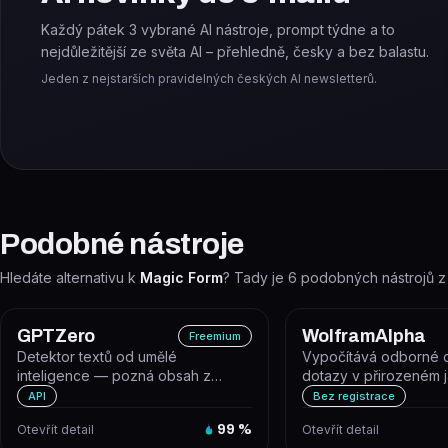
Každý pátek 3 vybrané AI nástroje, prompt týdne a to
nejdůležitější ze světa AI – přehledně, česky a bez balastu.
Jeden z nejstarších pravidelných českých AI newsletterů.
Podobné nástroje
Hledáte alternativu k
Magic Form
? Tady je
6
podobných nástrojů z
GPTZero
WolframAlpha
Freemium
Detektor textů od umělé
Vypočítává odborné 
inteligence — pozná obsah z
dotazy v přirozeném 
ChatGPT, GPT-5, Claude i Gemini a
pomocí algoritmů, zna
API
Bez registrace
odhalí i p...
AI...
Otevřít detail
99
%
Otevřít detail