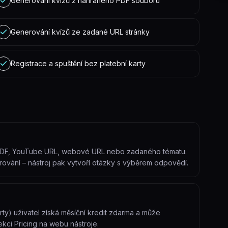
Generování kvízů z nahraného PDF souboru
Generování kvízů ze zadané URL stránky
Registrace a spuštění bez platební karty
 PDF, YouTube URL, webové URL nebo zadaného tématu.
rování – nástroj pak vytvoří otázky s výběrem odpovědí.
rty) uživatel získá měsíční kredit zdarma a může
kci Pricing na webu nástroje.