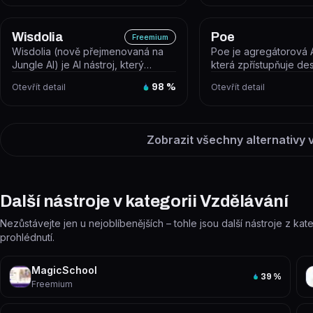
Wisdolia
Poe
Freemium
Wisdolia (nově přejmenovaná na
Poe je agregátorová A
Jungle AI) je AI nástroj, který
která zpřístupňuje de
automaticky generuje studijní fla...
AI modelů – GPT, Claud
Otevřít detail
98
%
Otevřít detail
Zobrazit všechny alternativy v
Další nástroje v kategorii Vzdělávání
Nezůstávejte jen u nejoblíbenějších – tohle jsou další nástroje z kat
prohlédnutí.
MagicSchool
39
%
Freemium