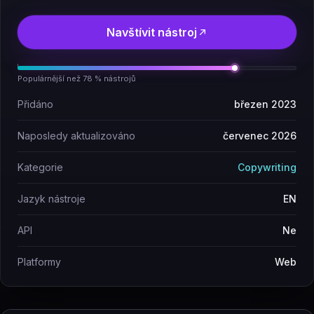
Navštívit nástroj
Populárnější než 78 % nástrojů
Přidáno
březen 2023
Naposledy aktualizováno
červenec 2026
Kategorie
Copywriting
Jazyk nástroje
EN
API
Ne
Platformy
Web