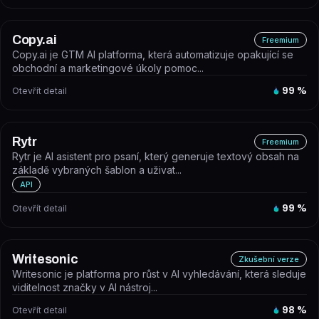
Copy.ai
Freemium
Copy.ai je GTM AI platforma, která automatizuje opakující se
obchodní a marketingové úkoly pomoc...
Otevřít detail
99
%
Rytr
Freemium
Rytr je AI asistent pro psaní, který generuje textový obsah na
základě vybraných šablon a uživat...
API
Otevřít detail
99
%
Writesonic
Zkušební verze
Writesonic je platforma pro růst v AI vyhledávání, která sleduje
viditelnost značky v AI nástroj...
Otevřít detail
98
%