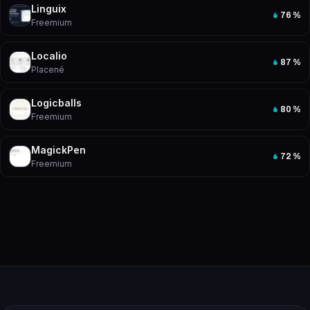
Linguix
76
%
Freemium
Localio
87
%
Placené
Logicballs
80
%
Freemium
MagickPen
72
%
Freemium