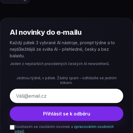
AI novinky do e-mailu
Každý pátek 3 vybrané AI nástroje, prompt týdne a to
nejdůležitější ze světa AI – přehledně, česky a bez
balastu.
Jeden z nejstarších pravidelných českých AI newsletterů.
Jednou týdně, v pátek. Žádný spam – odhlásíte se jedním
klikem.
E-mail
Přihlásit se k odběru
Souhlasím se zasíláním novinek a
zpracováním osobních
údajů
.