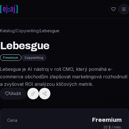
Přeskočit na obsah
Katalog
/
Copywriting
/
Lebesgue
Lebesgue
Freemium
Copywriting
Lebesgue je AI nástroj v roli CMO, který pomáhá e-
commerce obchodům zlepšovat marketingová rozhodnutí
a zvyšovat ROI analýzou klíčových metrik.
Uložit
Freemium
Cena
20 $ / měs.