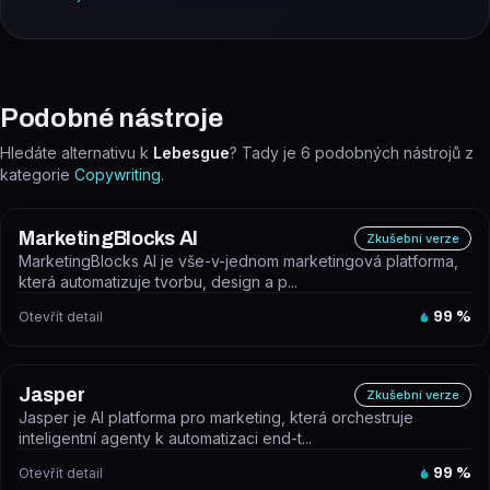
Podobné nástroje
Hledáte alternativu k
Lebesgue
? Tady je
6
podobných nástrojů z
kategorie
Copywriting
.
MarketingBlocks AI
Zkušební verze
MarketingBlocks AI je vše-v-jednom marketingová platforma,
která automatizuje tvorbu, design a p...
Otevřít detail
99
%
Jasper
Zkušební verze
Jasper je AI platforma pro marketing, která orchestruje
inteligentní agenty k automatizaci end-t...
Otevřít detail
99
%