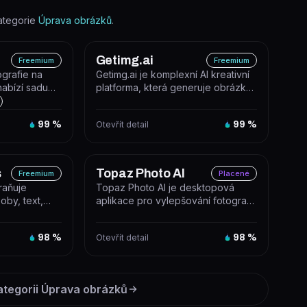
ategorie
Úprava obrázků
.
Getimg.ai
Freemium
Freemium
ografie na
Getimg.ai je komplexní AI kreativní
nabízí sadu
platforma, která generuje obrázky,
arých sním...
videa, hudbu a hlasový vý...
99
%
Otevřít detail
99
%
s
Topaz Photo AI
Freemium
Placené
raňuje
Topaz Photo AI je desktopová
oby, text,
aplikace pro vylepšování fotografií,
ií pomocí AI
která automaticky zostřuje, od...
98
%
Otevřít detail
98
%
ategorii
Úprava obrázků