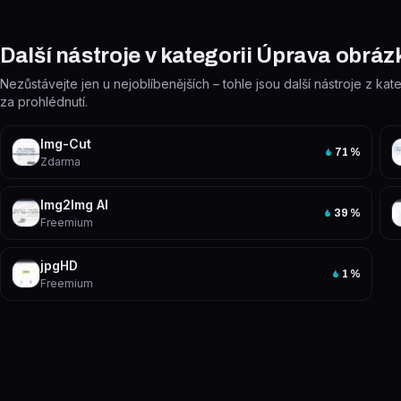
Další nástroje v kategorii Úprava obráz
Nezůstávejte jen u nejoblíbenějších – tohle jsou další nástroje z kat
za prohlédnutí.
Img-Cut
71
%
Zdarma
Img2Img AI
39
%
Freemium
jpgHD
1
%
Freemium