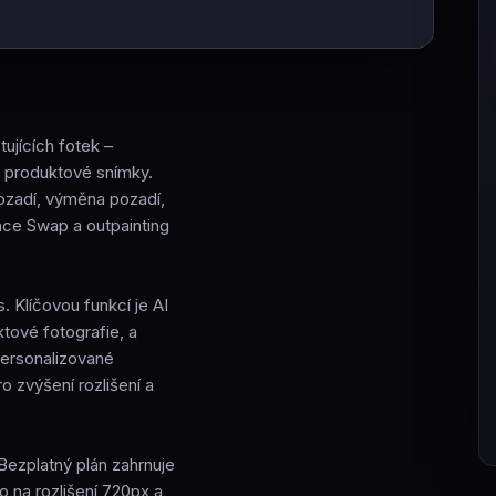
ujících fotek –
 i produktové snímky.
pozadí, výměna pozadí,
Face Swap a outpainting
 Klíčovou funkcí je AI
ktové fotografie, a
personalizované
 zvýšení rozlišení a
ezplatný plán zahrnuje
 na rozlišení 720px a