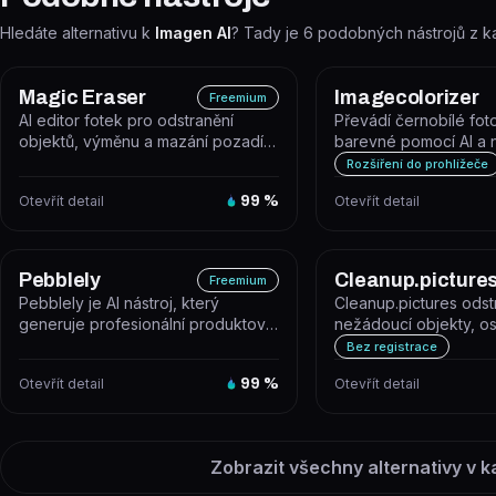
Hledáte alternativu k
Imagen AI
? Tady je
6
podobných nástrojů z k
Magic Eraser
Imagecolorizer
Freemium
AI editor fotek pro odstranění
Převádí černobílé fot
objektů, výměnu a mazání pozadí a
barevné pomocí AI a 
vylepšení kvality snímků během...
nástrojů pro obnovu st
Rozšíření do prohlížeče
Otevřít detail
99
%
Otevřít detail
Pebblely
Cleanup.picture
Freemium
Pebblely je AI nástroj, který
Cleanup.pictures odst
generuje profesionální produktová
nežádoucí objekty, os
pozadí – uživatel nahraje foto p...
loga a vady z fotograf
Bez registrace
i...
Otevřít detail
99
%
Otevřít detail
Zobrazit všechny alternativy v k