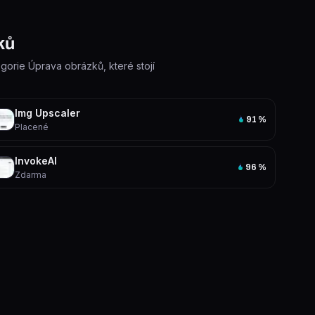
ků
egorie Úprava obrázků, které stojí
Img Upscaler
91
%
Placené
InvokeAI
96
%
Zdarma