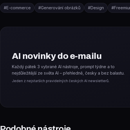
#
E-commerce
#
Generování obrázků
#
Design
#
Freemi
AI novinky do e-mailu
Každý pátek 3 vybrané AI nástroje, prompt týdne a to
nejdůležitější ze světa AI – přehledně, česky a bez balastu.
Jeden z nejstarších pravidelných českých AI newsletterů.
Podobné nástroje