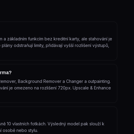
a základním funkcím bez kreditní karty, ale stahování je
ány odstraňují limity, přidávají vyšší rozlišení výstupů,
darma?
ic Remover, Background Remover a Changer a outpainting.
ání je omezeno na rozlišení 720px. Upscale & Enhance
ně 10 vlastních fotkách. Výsledný model pak slouží k
 osobě nebo stylu.