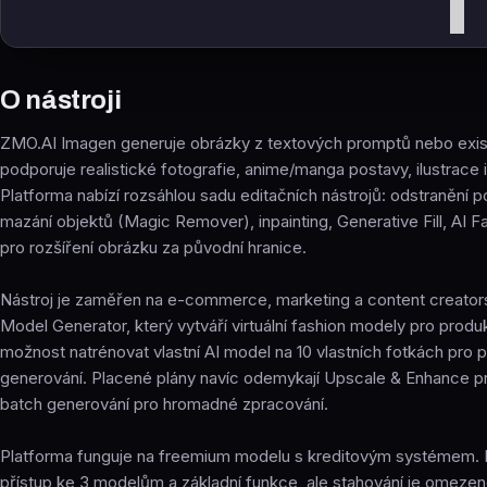
I
O nástroji
ZMO.AI Imagen generuje obrázky z textových promptů nebo exist
podporuje realistické fotografie, anime/manga postavy, ilustrace
Platforma nabízí rozsáhlou sadu editačních nástrojů: odstranění 
mazání objektů (Magic Remover), inpainting, Generative Fill, AI 
pro rozšíření obrázku za původní hranice.
Nástroj je zaměřen na e-commerce, marketing a content creators.
Model Generator, který vytváří virtuální fashion modely pro produ
možnost natrénovat vlastní AI model na 10 vlastních fotkách pro 
generování. Placené plány navíc odemykají Upscale & Enhance pro
batch generování pro hromadné zpracování.
Platforma funguje na freemium modelu s kreditovým systémem. B
přístup ke 3 modelům a základní funkce, ale stahování je omezeno