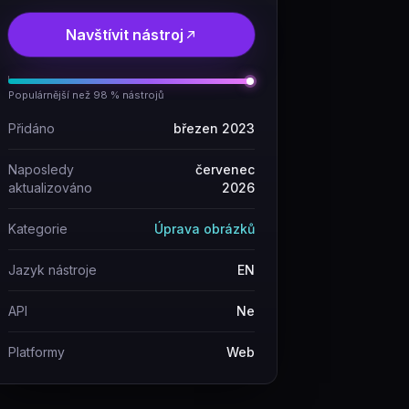
Navštívit nástroj
Populárnější než 98 % nástrojů
Přidáno
březen 2023
Naposledy
červenec
aktualizováno
2026
Kategorie
Úprava obrázků
Jazyk nástroje
EN
API
Ne
Platformy
Web