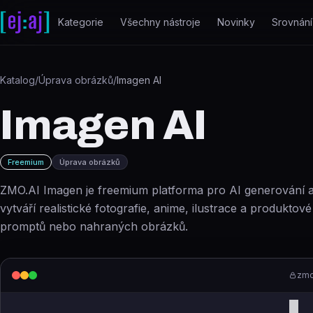
Přeskočit na obsah
Kategorie
Všechny nástroje
Novinky
Srovnání
Katalog
/
Úprava obrázků
/
Imagen AI
Imagen AI
Freemium
Úprava obrázků
ZMO.AI Imagen je freemium platforma pro AI generování a 
vytváří realistické fotografie, anime, ilustrace a produkto
promptů nebo nahraných obrázků.
zmo