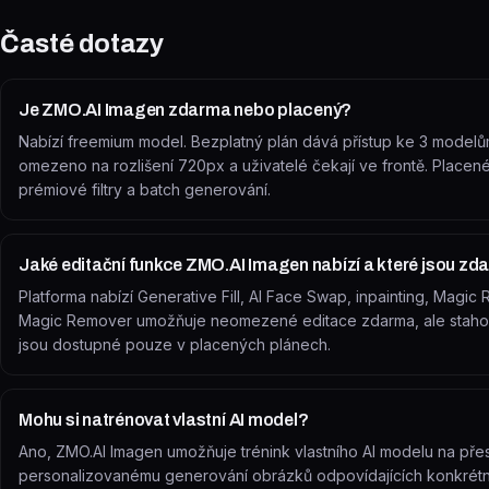
Časté dotazy
Je ZMO.AI Imagen zdarma nebo placený?
Nabízí freemium model. Bezplatný plán dává přístup ke 3 modelům 
omezeno na rozlišení 720px a uživatelé čekají ve frontě. Placené pl
prémiové filtry a batch generování.
Jaké editační funkce ZMO.AI Imagen nabízí a které jsou z
Platforma nabízí Generative Fill, AI Face Swap, inpainting, Mag
Magic Remover umožňuje neomezené editace zdarma, ale stahov
jsou dostupné pouze v placených plánech.
Mohu si natrénovat vlastní AI model?
Ano, ZMO.AI Imagen umožňuje trénink vlastního AI modelu na přes
personalizovanému generování obrázků odpovídajících konkrétní