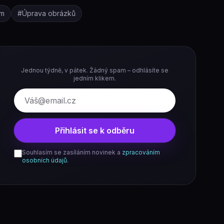
um
#
Úprava obrázků
Jednou týdně, v pátek. Žádný spam – odhlásíte se
jedním klikem.
E-mail
Přihlásit se k odběru
Souhlasím se zasíláním novinek a
zpracováním
osobních údajů
.