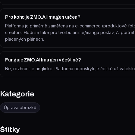
Pro koho je ZMO.AI Imagen určen?
Platforma je primárně zaměřena na e-commerce (produktové fotogr
creators. Hodí se také pro tvorbu anime/manga postav, AI portré
placených plánech.
Funguje ZMO.AI Imagen v češtině?
Ne, rozhraní je anglické. Platforma neposkytuje české uživatelské
Kategorie
Úprava obrázků
Štítky