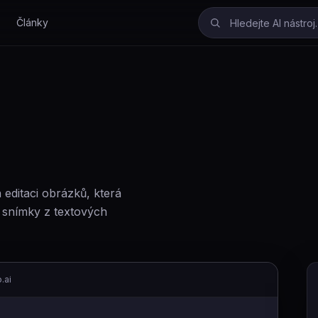
Články
editaci obrázků, která
vé snímky z textových
.ai