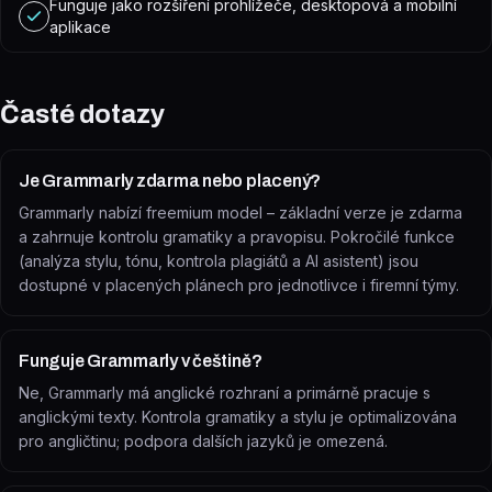
Funguje jako rozšíření prohlížeče, desktopová a mobilní
aplikace
Časté dotazy
Je Grammarly zdarma nebo placený?
Grammarly nabízí freemium model – základní verze je zdarma
a zahrnuje kontrolu gramatiky a pravopisu. Pokročilé funkce
(analýza stylu, tónu, kontrola plagiátů a AI asistent) jsou
dostupné v placených plánech pro jednotlivce i firemní týmy.
Funguje Grammarly v češtině?
Ne, Grammarly má anglické rozhraní a primárně pracuje s
anglickými texty. Kontrola gramatiky a stylu je optimalizována
pro angličtinu; podpora dalších jazyků je omezená.