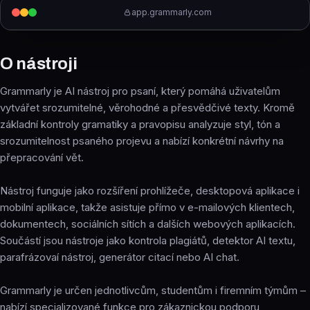
app.grammarly.com
O nástroji
Grammarly je AI nástroj pro psaní, který pomáhá uživatelům
vytvářet srozumitelné, věrohodné a přesvědčivé texty. Kromě
základní kontroly gramatiky a pravopisu analyzuje styl, tón a
srozumitelnost psaného projevu a nabízí konkrétní návrhy na
přepracování vět.
Nástroj funguje jako rozšíření prohlížeče, desktopová aplikace i
mobilní aplikace, takže asistuje přímo v e-mailových klientech,
dokumentech, sociálních sítích a dalších webových aplikacích.
Součástí jsou nástroje jako kontrola plagiátů, detektor AI textu,
parafrázovaí nástroj, generátor citací nebo AI chat.
Grammarly je určen jednotlivcům, studentům i firemním týmům –
nabízí specializované funkce pro zákaznickou podporu,