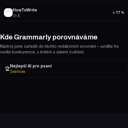
HowToWrite
77
%
25 $
Kde Grammarly porovnáváme
Nástroj jsme zařadili do těchto redakčních srovnání – uvidíte ho
vedle konkurence, s kritérii a datem ověření.
Nejlepší AI pro psaní
🏆
Žebříček