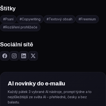
Štítky
#
Psaní
#
Copywriting
#
Textový obsah
#
Freemium
#
Rozšíření prohlížeče
Sociální sítě
AI novinky do e-mailu
Každý pátek 3 vybrané AI nástroje, prompt týdne a to
nejdůležitější ze světa AI – přehledně, česky a bez
balastu.