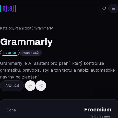
Přeskočit na obsah
Katalog
/
Psaní textů
/
Grammarly
Grammarly
Freemium
Psaní textů
Grammarly je AI asistent pro psaní, který kontroluje
gramatiku, pravopis, styl a tón textu a nabízí automatické
návrhy na zlepšení.
Uložit
Freemium
Cena
12.08 $ / měs.