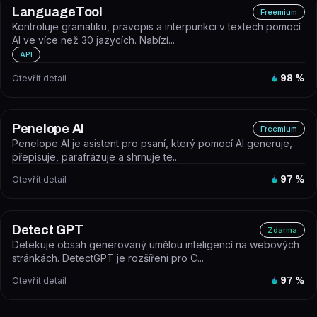
LanguageTool
Freemium
Kontroluje gramatiku, pravopis a interpunkci v textech pomocí
AI ve více než 30 jazycích. Nabízí...
API
Otevřít detail
98
%
Penelope AI
Freemium
Penelope AI je asistent pro psaní, který pomocí AI generuje,
přepisuje, parafrázuje a shrnuje te...
Otevřít detail
97
%
Detect GPT
Zdarma
Detekuje obsah generovaný umělou inteligencí na webových
stránkách. DetectGPT je rozšíření pro C...
Otevřít detail
97
%