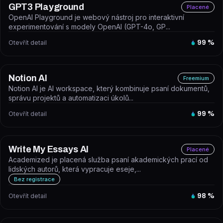
GPT3 Playground
Placené
OpenAI Playground je webový nástroj pro interaktivní
experimentování s modely OpenAI (GPT-4o, GP...
Otevřít detail
99
%
Notion AI
Freemium
Notion AI je AI workspace, který kombinuje psaní dokumentů,
správu projektů a automatizaci úkolů...
Otevřít detail
99
%
Write My Essays AI
Placené
Academized je placená služba psaní akademických prací od
lidských autorů, která vypracuje eseje,...
Bez registrace
Otevřít detail
98
%