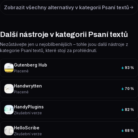
Zobrazit všechny alternativy v kategorii
Psaní textů
Další nástroje v kategorii Psaní textů
Nezůstávejte jen u nejoblíbenějších – tohle jsou další nástroje z
kategorie Psaní textů, které stojí za prohlédnutí.
Gutenberg Hub
93
%
Placené
Handwrytten
70
%
Placené
HandyPlugins
82
%
Zkušební verze
HelloScribe
68
%
Zkušební verze