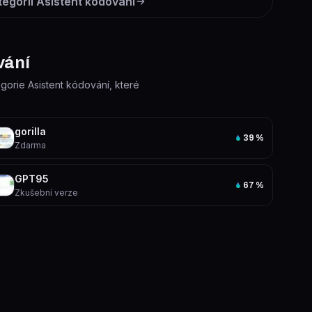
tegorii
Asistent kódování
vání
egorie Asistent kódování, které
gorilla
39
%
Zdarma
GPT95
67
%
Zkušební verze