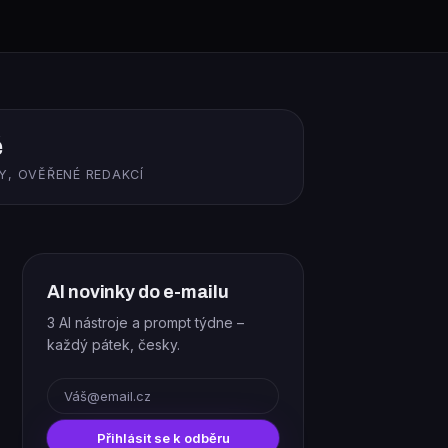
ě
Y, OVĚŘENÉ REDAKCÍ
AI novinky do e-mailu
3 AI nástroje a prompt týdne –
každý pátek, česky.
E-mail
Přihlásit se k odběru