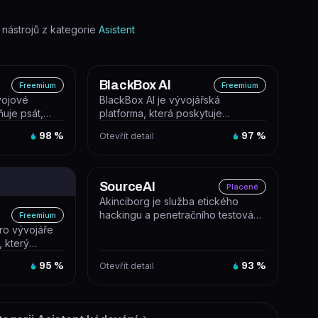
nástrojů z kategorie
Asistent
BlackBox AI
Freemium
Freemium
vojové
BlackBox AI je vývojářská
ňuje psát,
platforma, která poskytuje
aplikace a
inference API, CLI nástroj,
98
%
Otevřít detail
97
%
cloudové agenty...
SourceAI
Placené
Akinciborg je služba etického
hackingu a penetračního testování
Freemium
webových aplikací, API a cloudov...
pro vývojáře
, který
t, refakt...
95
%
Otevřít detail
93
%