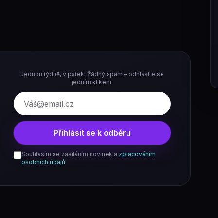
Jednou týdně, v pátek. Žádný spam – odhlásíte se
jedním klikem.
E-mail
Přihlásit se k odběru
Souhlasím se zasíláním novinek a
zpracováním
osobních údajů
.