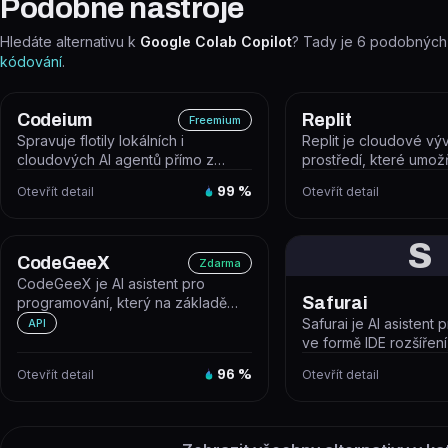
Podobné nástroje
Hledáte alternativu k
Google Colab Copilot
? Tady je
6
podobných 
kódování
.
Codeium
Replit
Freemium
Spravuje flotily lokálních i
Replit je cloudové vý
cloudových AI agentů přímo z
prostředí, které umož
editoru.
spouštět a nasazovat 
Otevřít detail
99
%
Otevřít detail
weby...
S
CodeGeeX
Zdarma
CodeGeeX je AI asistent pro
Safurai
programování, který na základě
textového dotazu generuje
Safurai je AI asistent 
API
spustitelný...
ve formě IDE rozšíření
pomáhá psát, debugova
Otevřít detail
96
%
Otevřít detail