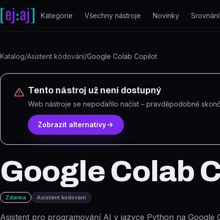
Přeskočit na obsah
Kategorie
Všechny nástroje
Novinky
Srovnání
Katalog
/
Asistent kódování
/
Google Colab Copilot
Tento nástroj už není dostupný
Web nástroje se nepodařilo načíst – pravděpodobně skonči
Zobrazit alternativy
Google Colab C
Zdarma
Asistent kódování
Asistent pro programování AI v jazyce Python na Google C