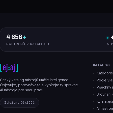
4 658
+
NÁSTROJŮ V KATALOGU
NO
KATALOG
Kategorie
Český katalog nástrojů umělé inteligence.
Podle vlas
Objevujte, porovnávejte a vybírejte ty správné
Všechny n
AI nástroje pro svou práci.
Srovnání 
Kvíz: najd
Založeno 03/2023
AI nástro