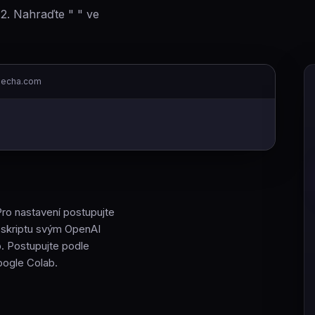
 2. Nahraďte " " ve
klecha.com
G
Pro nastavení postupujte
e skriptu svým OpenAI
b. Postupujte podle
oogle Colab.