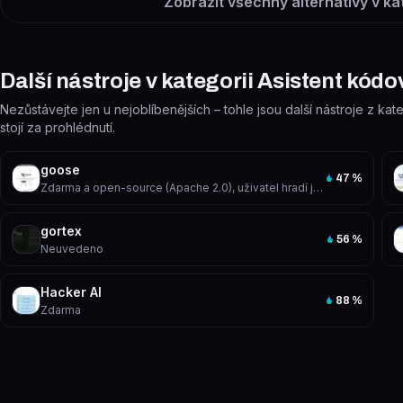
Zobrazit všechny alternativy v ka
Další nástroje v kategorii Asistent kódo
Nezůstávejte jen u nejoblíbenějších – tohle jsou další nástroje z kat
stojí za prohlédnutí.
goose
47
%
Zdarma a open-source (Apache 2.0), uživatel hradí jen náklady na LLM API
gortex
56
%
Neuvedeno
Hacker AI
88
%
Zdarma